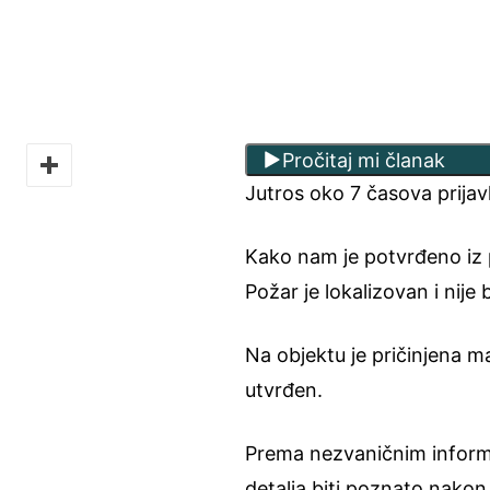
Pročitaj mi članak
Jutros oko 7 časova prijav
Kako nam je potvrđeno iz p
Požar je lokalizovan i nije
Na objektu je pričinjena m
utvrđen.
Prema nezvaničnim informa
detalja biti poznato nakon 