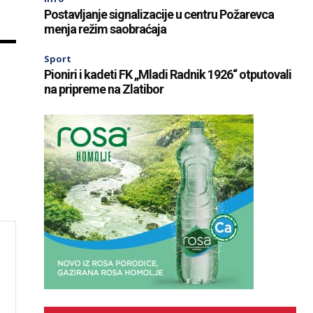
Postavljanje signalizacije u centru Požarevca
menja režim saobraćaja
Sport
Pioniri i kadeti FK „Mladi Radnik 1926“ otputovali
na pripreme na Zlatibor