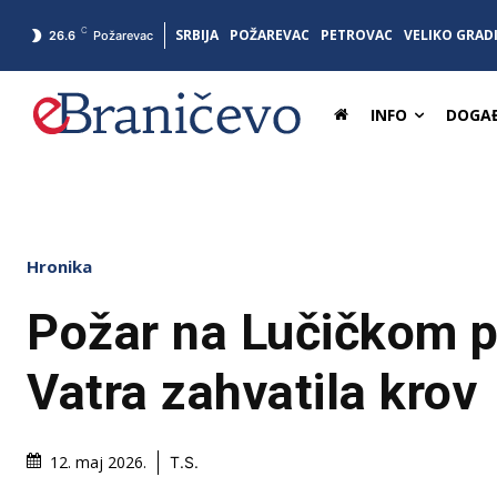
C
SRBIJA
POŽAREVAC
PETROVAC
VELIKO GRAD
26.6
Požarevac
INFO
DOGAĐ
Hronika
Požar na Lučičkom p
Vatra zahvatila krov
12. maj 2026.
T.S.