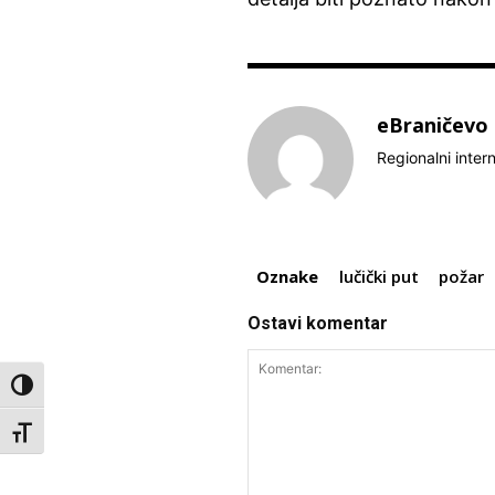
eBraničevo
Regionalni inter
Oznake
lučički put
požar
Ostavi komentar
Toggle High Contrast
Toggle Font size