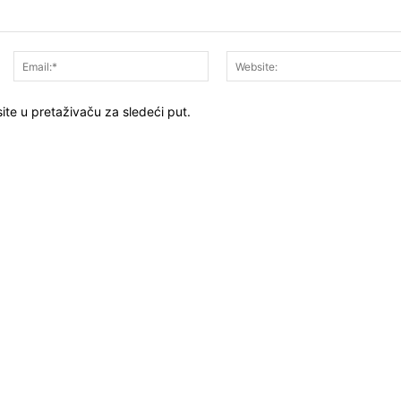
Ime:*
Email:*
ite u pretaživaču za sledeći put.