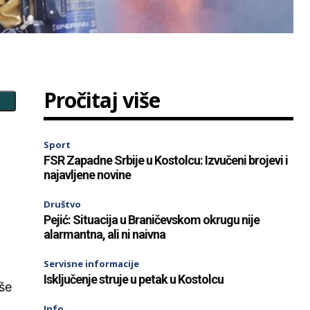
Pročitaj više
Sport
FSR Zapadne Srbije u Kostolcu: Izvučeni brojevi i
najavljene novine
Društvo
Pejić: Situacija u Braničevskom okrugu nije
alarmantna, ali ni naivna
Servisne informacije
Isključenje struje u petak u Kostolcu
iše
Info