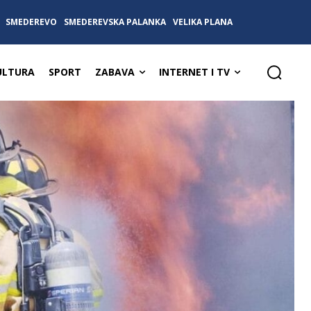
SMEDEREVO
SMEDEREVSKA PALANKA
VELIKA PLANA
ULTURA
SPORT
ZABAVA
INTERNET I TV