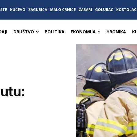
IŠTE
KUČEVO
ŽAGUBICA
MALO CRNIĆE
ŽABARI
GOLUBAC
KOSTOLAC
AJI
DRUŠTVO
POLITIKA
EKONOMIJA
HRONIKA
K
utu: