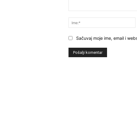
Komentar:
Sačuvaj moje ime, email i webs