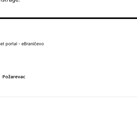
net portal - eBraničevo
Požarevac