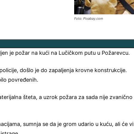
Foto: Pixabay.com
ljen je požar na kući na Lučičkom putu u Požarevcu.
olicije, došlo je do zapaljenja krovne konstrukcije.
 bilo povređenih.
aterijalna šteta, a uzrok požara za sada nije zvanično
cijama, sumnja se da je grom udario u kuću, ali će v
istrage.