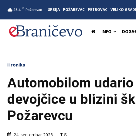
C
SRBIJA
POŽAREVAC
PETROVAC
VELIKO GRAD
25.4
Požarevac
INFO
DOGAĐ
Hronika
Automobilom udario
devojčice u blizini š
Požarevcu
24. septembar 2025.
T.S.