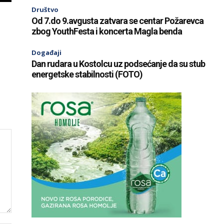
Društvo
Od 7.do 9.avgusta zatvara se centar Požarevca
zbog YouthFesta i koncerta Magla benda
Događaji
Dan rudara u Kostolcu uz podsećanje da su stub
energetske stabilnosti (FOTO)