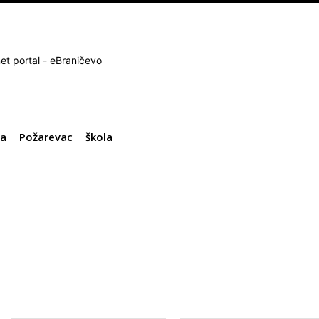
net portal - eBraničevo
da
Požarevac
škola