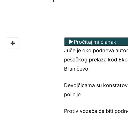
Pročitaj mi članak
Juče je oko podneva autom
pešačkog prelaza kod Eko
Braničevo.
Devojčicama su konstatovan
policije.
Protiv vozača će biti podne