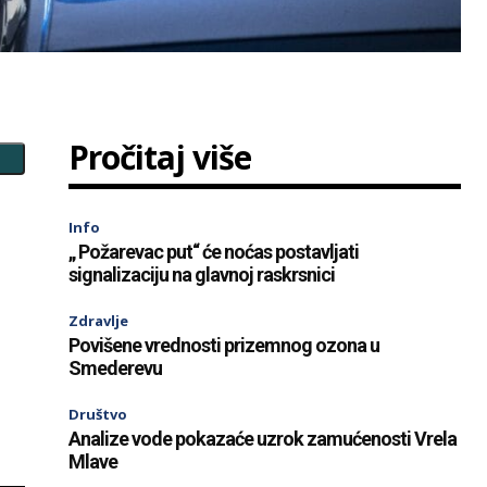
Pročitaj više
Info
„ Požarevac put“ će noćas postavljati
signalizaciju na glavnoj raskrsnici
Zdravlje
z
Povišene vrednosti prizemnog ozona u
Smederevu
Društvo
Analize vode pokazaće uzrok zamućenosti Vrela
Mlave