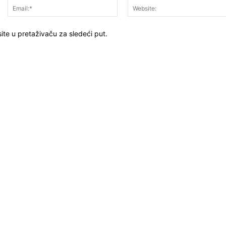
Ime:*
Email:*
ite u pretaživaču za sledeći put.