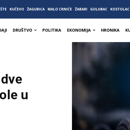
IŠTE
KUČEVO
ŽAGUBICA
MALO CRNIĆE
ŽABARI
GOLUBAC
KOSTOLAC
AJI
DRUŠTVO
POLITIKA
EKONOMIJA
HRONIKA
K
 dve
kole u