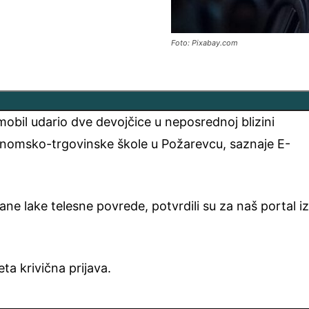
Foto: Pixabay.com
obil udario dve devojčice u neposrednoj blizini
nomsko-trgovinske škole u Požarevcu, saznaje E-
e lake telesne povrede, potvrdili su za naš portal i
ta krivična prijava.