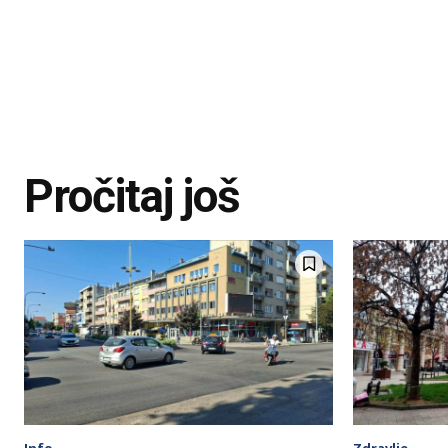
Pročitaj još
Info
Zdravlje