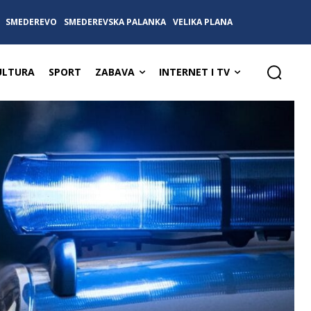
SMEDEREVO
SMEDEREVSKA PALANKA
VELIKA PLANA
ULTURA
SPORT
ZABAVA
INTERNET I TV