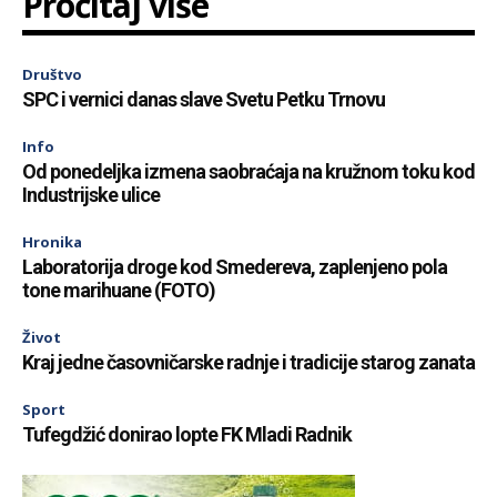
Pročitaj više
Društvo
SPC i vernici danas slave Svetu Petku Trnovu
Info
Od ponedeljka izmena saobraćaja na kružnom toku kod
Industrijske ulice
Hronika
Laboratorija droge kod Smedereva, zaplenjeno pola
tone marihuane (FOTO)
Život
Kraj jedne časovničarske radnje i tradicije starog zanata
Sport
Tufegdžić donirao lopte FK Mladi Radnik