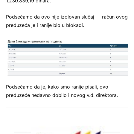
1.230.839,19 dinara.
Podsećamo da ovo nije izolovan slučaj — račun ovog
preduzeća je i ranije bio u blokadi.
Podsećamo da je, kako smo ranije pisali, ovo
preduzeće nedavno dobilo i novog v.d. direktora.