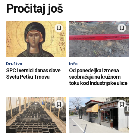
Pročitaj još
Društvo
Info
SPC i vernici danas slave
Od ponedeljka izmena
Svetu Petku Trnovu
saobraćaja na kružnom
toku kod Industrijske ulice