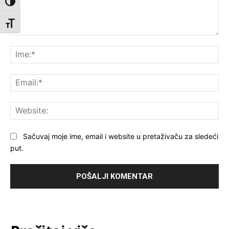
Toggle High Contrast
Toggle Font size
Komentar:
Ime
Ema
Web
Sačuvaj moje ime, email i website u pretaživaču za sledeći
put.