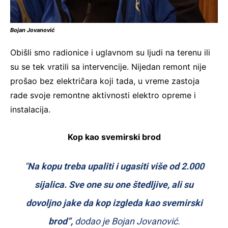
Bojan Jovanović
Obišli smo radionice i uglavnom su ljudi na terenu ili
su se tek vratili sa intervencije. Nijedan remont nije
prošao bez električara koji tada, u vreme zastoja
rade svoje remontne aktivnosti elektro opreme i
instalacija.
Kop kao svemirski brod
“
Na kopu treba upaliti i ugasiti više od 2.000
sijalica. Sve one su one štedljive, ali su
dovoljno jake da kop izgleda kao svemirski
brod”,
dodao je Bojan Jovanović.