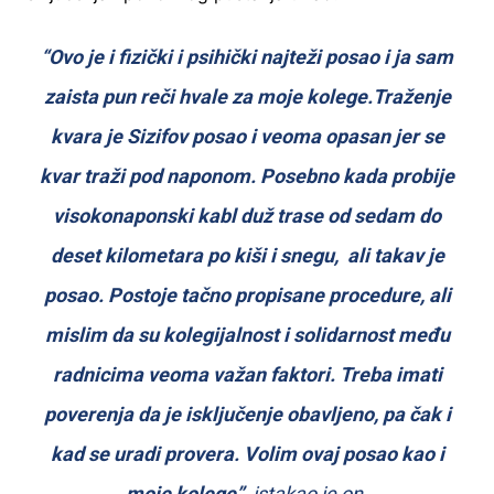
“Ovo je i fizički i psihički najteži posao i ja sam
zaista pun reči hvale za moje kolege.Traženje
kvara je Sizifov posao i veoma opasan jer se
kvar traži pod naponom. Posebno kada probije
visokonaponski kabl duž trase od sedam do
deset kilometara po kiši i snegu, ali takav je
posao. Postoje tačno propisane procedure, ali
mislim da su kolegijalnost i solidarnost među
radnicima veoma važan faktori. Treba imati
poverenja da je isključenje obavljeno, pa čak i
kad se uradi provera. Volim ovaj posao kao i
moje kolege”,
istakao je on.