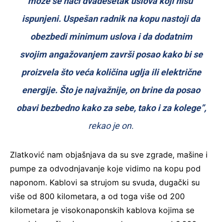
može se naći dvadesetak uslova koji nisu
ispunjeni. Uspešan radnik na kopu nastoji da
obezbedi minimum uslova i da dodatnim
svojim angažovanjem završi posao kako bi se
proizvela što veća količina uglja ili električne
energije. Što je najvažnije, on brine da posao
obavi bezbedno kako za sebe, tako i za kolege”,
rekao je on.
Zlatković nam objašnjava da su sve zgrade, mašine i
pumpe za odvodnjavanje koje vidimo na kopu pod
naponom. Kablovi sa strujom su svuda, dugački su
više od 800 kilometara, a od toga više od 200
kilometara je visokonaponskih kablova kojima se