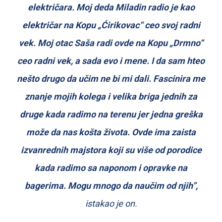
električara. Moj deda Miladin radio je kao
električar na Kopu „Ćirikovac“ ceo svoj radni
vek. Moj otac Saša radi ovde na Kopu „Drmno“
ceo radni vek, a sada evo i mene. I da sam hteo
nešto drugo da učim ne bi mi dali. Fascinira me
znanje mojih kolega i velika briga jednih za
druge kada radimo na terenu jer jedna greška
može da nas košta života. Ovde ima zaista
izvanrednih majstora koji su više od porodice
kada radimo sa naponom i opravke na
bagerima. Mogu mnogo da naučim od njih”,
istakao je on.