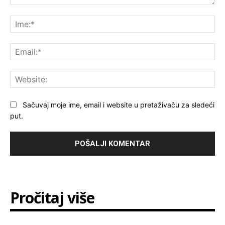
Komentar:
Ime
Ema
Web
Sačuvaj moje ime, email i website u pretaživaču za sledeći
put.
Pročitaj više