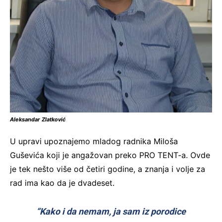
Aleksandar Zlatković
U upravi upoznajemo mladog radnika Miloša
Guševića koji je angažovan preko PRO TENT-a. Ovde
je tek nešto više od četiri godine, a znanja i volje za
rad ima kao da je dvadeset.
“Kako i da nemam, ja sam iz porodice