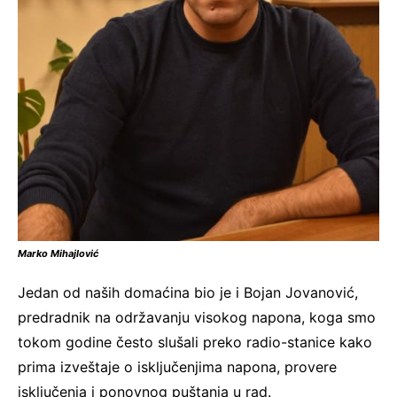
Marko Mihajlović
Jedan od naših domaćina bio je i Bojan Jovanović,
predradnik na održavanju visokog napona, koga smo
tokom godine često slušali preko radio-stanice kako
prima izveštaje o isključenjima napona, provere
isključenja i ponovnog puštanja u rad.