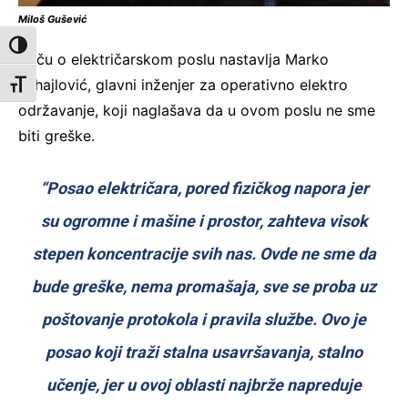
Miloš Gušević
Toggle High Contrast
Priču o električarskom poslu nastavlja Marko
Mihajlović, glavni inženjer za operativno elektro
Toggle Font size
održavanje, koji naglašava da u ovom poslu ne sme
biti greške.
“Posao električara, pored fizičkog napora jer
su ogromne i mašine i prostor, zahteva visok
stepen koncentracije svih nas. Ovde ne sme da
bude greške, nema promašaja, sve se proba uz
poštovanje protokola i pravila službe. Ovo je
posao koji traži stalna usavršavanja, stalno
učenje, jer u ovoj oblasti najbrže napreduje