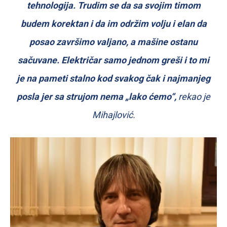
tehnologija. Trudim se da sa svojim timom
budem korektan i da im održim volju i elan da
posao završimo valjano, a mašine ostanu
sačuvane. Električar samo jednom greši i to mi
je na pameti stalno kod svakog čak i najmanjeg
posla jer sa strujom nema „lako ćemo“,
rekao je
Mihajlović.