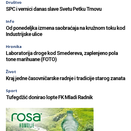
Društvo
SPC i vernici danas slave Svetu Petku Trnovu
Info
Od ponedeljka izmena saobraćaja na kružnom toku kod
Industrijske ulice
Hronika
Laboratorija droge kod Smedereva, zaplenjeno pola
tone marihuane (FOTO)
Život
Kraj jedne časovničarske radnje i tradicije starog zanata
Sport
Tufegdžić donirao lopte FK Mladi Radnik