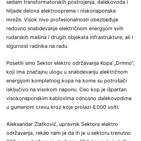
sedam transformatorskih postrojenja, dalekovoda i
hiljade delova elektroopreme i niskonaponske
mreže. Visok nivo profesionalnosti obezbeđuje
redovno snabdevanje električnom energijom svih
rudarskih mašina i drugih objekata infrastrukture, ali i
sigurnost radnika na radu.
Posetili smo Sektor elektro održavanja Kopa „Drmno”,
koji ima značajnu ulogu u snabdevanju električnom
energijom kompletnog kopa na kome su potrošači
isključivo na visokom naponu. Ceo kop je išpartan
visokonaponskim kablovima odnosno dalekovodima
u gumenom crevu kroz koje prolazi 6.000 volti.
Aleksandar Zlatković, upravnik Sektora elektro
održavanja, rekao nam je da ih je u sektoru trenutno