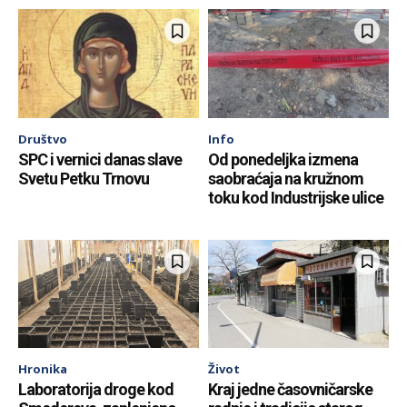
Društvo
Info
SPC i vernici danas slave
Od ponedeljka izmena
Svetu Petku Trnovu
saobraćaja na kružnom
toku kod Industrijske ulice
Hronika
Život
Laboratorija droge kod
Kraj jedne časovničarske