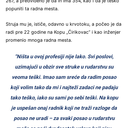
267, a predviđeno je da ih ima 354, kao i da je teško
popuniti ta radna mesta.
Struja mu je, ističe, odavno u krvotoku, a počeo je da
radi pre 22 godine na Kopu „Ćirikovac“ i kao inženjer
promenio mnoga radna mesta.
“Ništa u ovoj profesiji nije lako. Svi poslovi,
uzimajući u obzir sve struke u rudarstvu su
veoma teški. Imao sam sreće da radim posao
koji volim tako da mi i najteži zadaci ne padaju
tako teško, iako su sami po sebi teški.
Na kopu
je uspešan onaj radnik koji ne traži razloge da
posao ne uradi – za svaki posao u rudarstvu