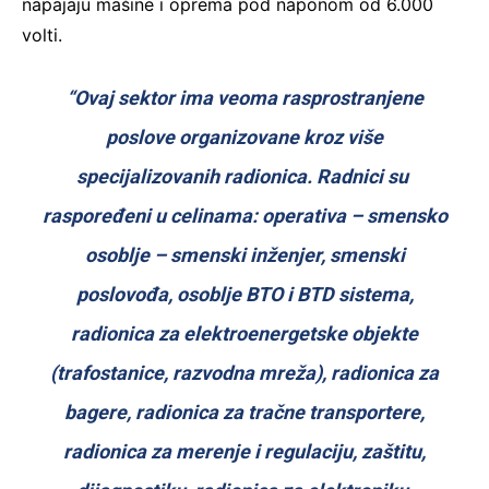
napajaju mašine i oprema pod naponom od 6.000
volti.
“Ovaj sektor ima veoma rasprostranjene
poslove organizovane kroz više
specijalizovanih radionica. Radnici su
raspoređeni u celinama: operativa – smensko
osoblje – smenski inženjer, smenski
poslovođa, osoblje BTO i BTD sistema,
radionica za elektroenergetske objekte
(trafostanice, razvodna mreža), radionica za
bagere, radionica za tračne transportere,
radionica za merenje i regulaciju, zaštitu,