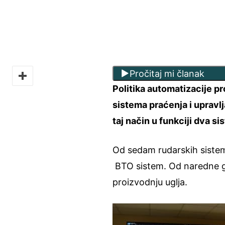
Pročitaj mi članak
Politika automatizacije 
sistema praćenja i upravl
taj način u funkciji dva si
Od sedam rudarskih sistema
BTO sistem. Od naredne g
proizvodnju uglja.