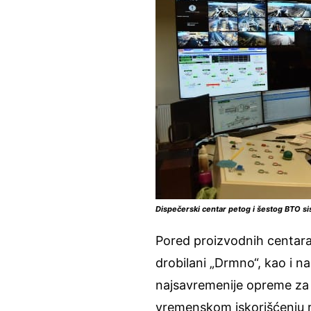
Dispečerski centar petog i šestog BTO s
Pored proizvodnih centara,
drobilani „Drmno“, kao i n
najsavremenije opreme za na
vremenskom iskorišćenju r