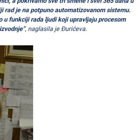
ici, a pokrivamo sve tri smene i svih 365 dana u
iji rad je na potpuno automatizovanom sistemu.
 u funkciji rada ljudi koji upravljaju procesom
izvodnje”
, naglasila je Đurićeva.