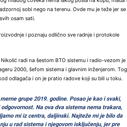
ovog mladog čoveka nema lakog posla na kopu, mada 
 nadzornoj sobi nego na terenu. Ovde mu je teže jer se
svih osam sati.
proizvodnje i poznaju odlično sve radnje i protokole
 Nikolić radi na šestom BTO sistemu i radio-vezom je
ageru 2000, šefom sistema i glavnim inženjerom. To
kod odlagača i on je pratio radove koji su bili u toku.
merne grupe 2019. godine. Posao je kao i svaki,
 i odgovornost. Na ova dva sistema nema trakara,
jamo mi iz centra, daljinski. Najteže mi je bilo da
nju u rad sistema i njegovom isključenju, jer pre