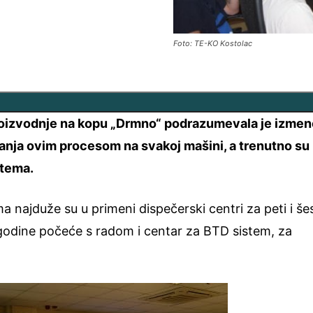
Foto: TE-KO Kostolac
proizvodnje na kopu „Drmno“ podrazumevala je izme
janja ovim procesom na svakoj mašini, a trenutno su
stema.
 najduže su u primeni dispečerski centri za peti i šes
odine počeće s radom i centar za BTD sistem, za