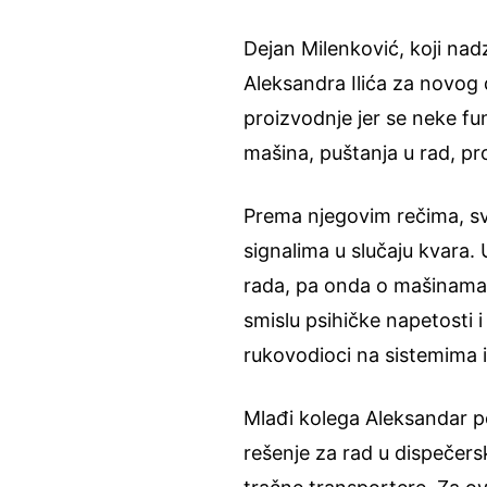
Dejan Milenković, koji na
Aleksandra Ilića za novog
proizvodnje jer se neke fun
mašina, puštanja u rad, p
Prema njegovim rečima, s
signalima u slučaju kvara.
rada, pa onda o mašinama 
smislu psihičke napetosti
rukovodioci na sistemima
Mlađi kolega Aleksandar p
rešenje za rad u dispečers