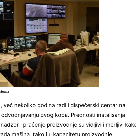
istema
 već nekoliko godina radi i dispečerski centar na
a odvodnjavanju ovog kopa. Prednosti instalisanja
dzor i praćenje proizvodnje su vidljivi i merljivi kak
ada mašina, tako i u kapacitetu proizvodnje.