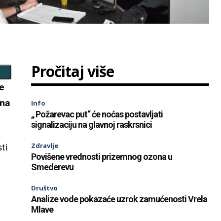
Pročitaj više
ne
 na
Info
„ Požarevac put“ će noćas postavljati
signalizaciju na glavnoj raskrsnici
Zdravlje
ti
Povišene vrednosti prizemnog ozona u
Smederevu
Društvo
Analize vode pokazaće uzrok zamućenosti Vrela
Mlave