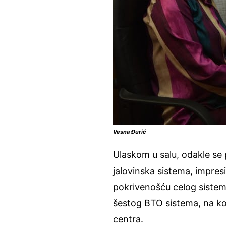
Vesna Đurić
Ulaskom u salu, odakle se 
jalovinska sistema, impres
pokrivenošću celog siste
šestog BTO sistema, na kom
centra.