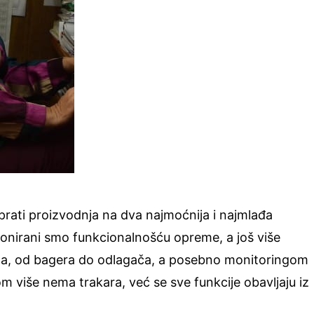
prati proizvodnja na dva najmoćnija i najmlađa
ionirani smo funkcionalnošću opreme, a još više
ma, od bagera do odlagača, a posebno monitoringom
 više nema trakara, već se sve funkcije obavljaju iz