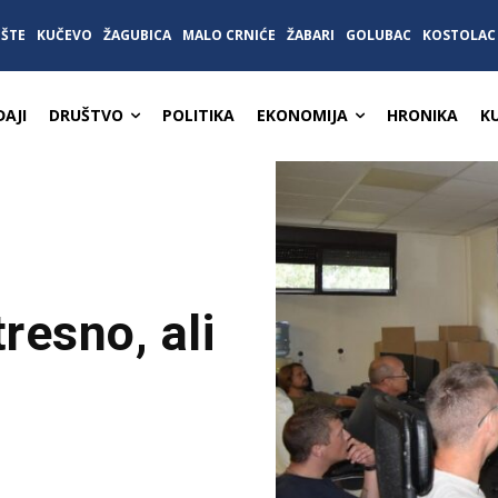
IŠTE
KUČEVO
ŽAGUBICA
MALO CRNIĆE
ŽABARI
GOLUBAC
KOSTOLAC
AJI
DRUŠTVO
POLITIKA
EKONOMIJA
HRONIKA
K
resno, ali