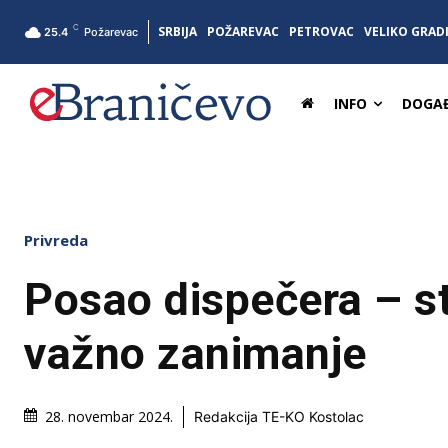
C
SRBIJA
POŽAREVAC
PETROVAC
VELIKO GRAD
25.4
Požarevac
INFO
DOGAĐ
Privreda
Posao dispečera – st
važno zanimanje
28. novembar 2024.
Redakcija TE-KO Kostolac