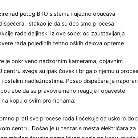
dzire rad petog BTO sistema i ujedno obučava
 dispečera, istakao je da su deo smo procesa
kcije rade daljinski iz ove sobe: od zaustavljanja
rovere rada pojedinih tehnoloških delova opreme.
ve je pokriveno nadzornim kamerama, dojavnim
 U centru svega su ipak čovek i briga o njemu u proce
i ostalim nadležnostima. Posao dispečera je naporan
 i potrebe da se pravovremeno reaguje i obaveste
 i na kopu o svim promenama.
omno prati sve procese rada i očekuje da uskoro dobi
kom centru. Došao je u centar s mesta električara za