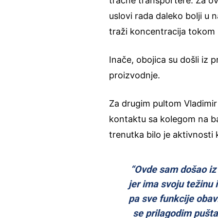
tračne transportere. Za 
uslovi rada daleko bolji u
traži koncentracija tokom 
Inače, obojica su došli iz 
proizvodnje.
Za drugim pultom Vladimir
kontaktu sa kolegom na b
trenutka bilo je aktivnosti 
“Ovde sam došao iz 
jer ima svoju težinu
pa sve funkcije obavl
se prilagodim pušta