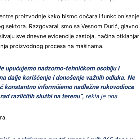
centre proizvodnje kako bismo dočarali funkcionisanj
og sektora. Razgovarali smo sa Vesnom Đurić, glavn
livaju sve dnevne evidencije zastoja, načina otklanja
nja proizvodnog procesa na mašinama.
je upućujemo nadzorno-tehničkom osoblju i
a dalje korišćenje i donošenje važnih odluka. Ne
ć konstantno informišemo nadležne rukovodioce
rad različitih službi na terenu”,
rekla je ona.
ra.