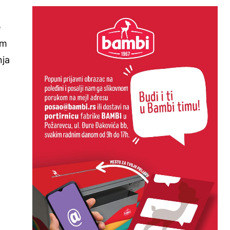
e
om
nja