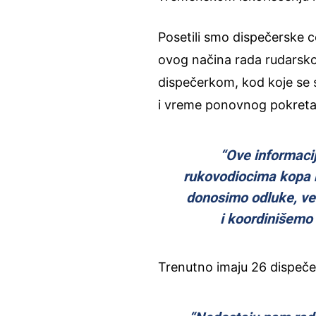
Posetili smo dispečerske 
ovog načina rada rudarsk
dispečerkom, kod koje se s
i vreme ponovnog pokreta
“Ove informaci
rukovodiocima kopa n
donosimo odluke, ve
i koordinišemo 
Trenutno imaju 26 dispeče