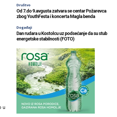
Društvo
Od 7.do 9.avgusta zatvara se centar Požarevca
zbog YouthFesta i koncerta Magla benda
Događaji
Dan rudara u Kostolcu uz podsećanje da su stub
energetske stabilnosti (FOTO)
o u