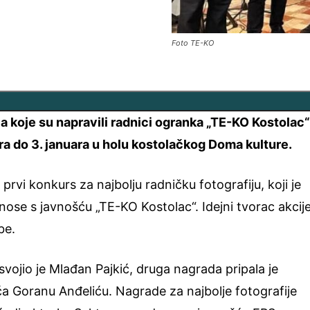
Foto TE-KO
ija koje su napravili radnici ogranka „TE-KO Kostolac
a do 3. januara u holu kostolačkog Doma kulture.
rvi konkurs za najbolju radničku fotografiju, koji je
ose s javnošću „TE-KO Kostolac“. Idejni tvorac akcije
be.
ojio je Mlađan Pajkić, druga nagrada pripala je
a Goranu Anđeliću. Nagrade za najbolje fotografije