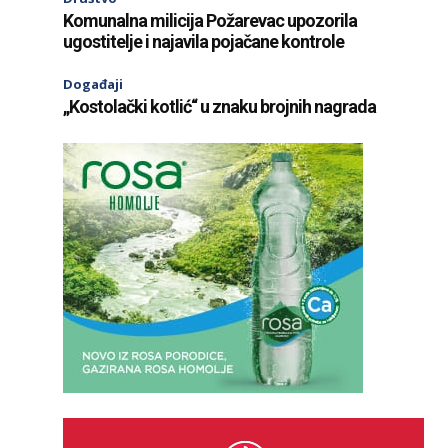
Komunalna milicija Požarevac upozorila
ugostitelje i najavila pojačane kontrole
Događaji
„Kostolački kotlić“ u znaku brojnih nagrada