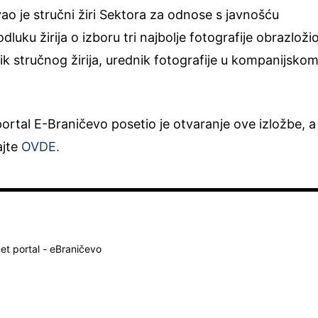
ivao je stručni žiri Sektora za odnose s javnošću
odluku žirija o izboru tri najbolje fotografije obrazložio
ik stručnog žirija, urednik fotografije u kompanijsko
portal E-Braničevo posetio je otvaranje ove izložbe, a
ajte
OVDE.
net portal - eBraničevo