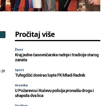
Pročitaj više
“
Život
Kraj jedne časovničarske radnje i tradicije starog
zanata
Sport
 je
Tufegdžić donirao lopte FK Mladi Radnik
Hronika
U Požarevcu i Kučevu policija pronašla drogu i
uhapsila dva lica
Društvo