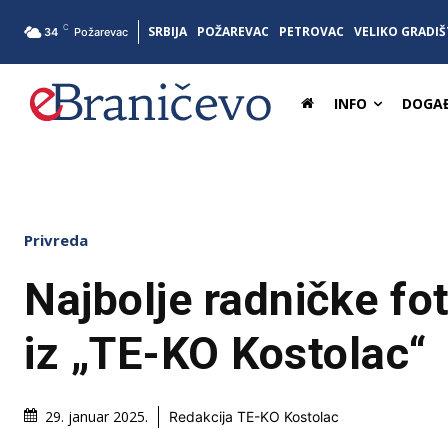
C
SRBIJA
POŽAREVAC
PETROVAC
VELIKO GRADIŠ
34
Požarevac
INFO
DOGAĐ
Privreda
Najbolje radničke fot
iz „TE-KO Kostolac“
29. januar 2025.
Redakcija TE-KO Kostolac