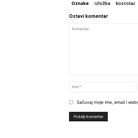
Oznake
izložba
kostolac
Ostavi komentar
Komentar:
Sačuvaj moje ime, email i webs