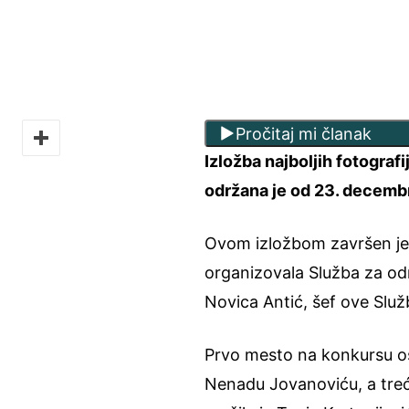
Pročitaj mi članak
Izložba najboljih fotograf
održana je od 23. decembr
Ovom izložbom završen je p
organizovala Služba za odn
Novica Antić, šef ove Služ
Prvo mesto na konkursu osv
Nenadu Jovanoviću, a treć