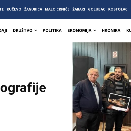
TE
KUČEVO
ŽAGUBICA
MALO CRNIĆE
ŽABARI
GOLUBAC
KOSTOLAC
AJI
DRUŠTVO
POLITIKA
EKONOMIJA
HRONIKA
K
ografije