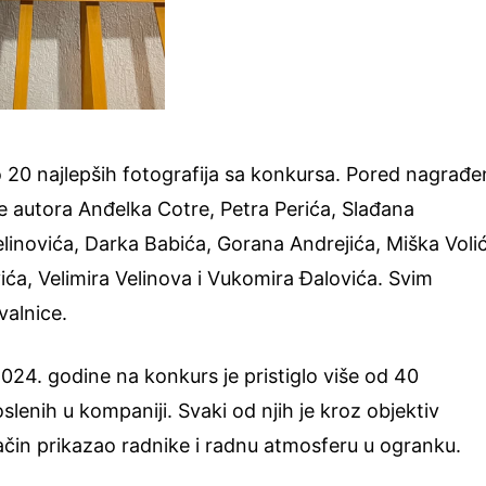
no 20 najlepših fotografija sa konkursa. Pored nagrađe
ije autora Anđelka Cotre, Petra Perića, Slađana
linovića, Darka Babića, Gorana Andrejića, Miška Voli
ića, Velimira Velinova i Vukomira Đalovića. Svim
valnice.
24. godine na konkurs je pristiglo više od 40
slenih u kompaniji. Svaki od njih je kroz objektiv
čin prikazao radnike i radnu atmosferu u ogranku.