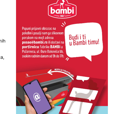
nih
ća,