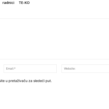
radnici
TE-KO
Ime:*
Email:*
ite u pretaživaču za sledeći put.