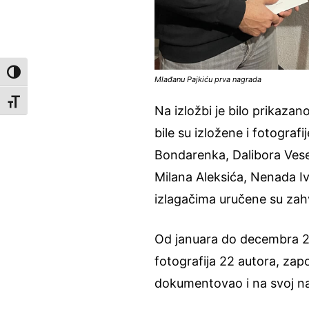
Toggle High Contrast
Mlađanu Pajkiću prva nagrada
Toggle Font size
Na izložbi je bilo prikaza
bile su izložene i fotograf
Bondarenka, Dalibora Vese
Milana Aleksića, Nenada Iv
izlagačima uručene su zah
Od januara do decembra 20
fotografija 22 autora, zapo
dokumentovao i na svoj na