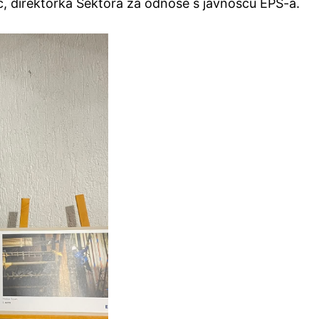
vić, direktorka Sektora za odnose s javnošću EPS-a.