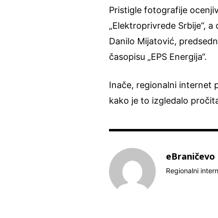
Pristigle fotografije ocenj
„Elektroprivrede Srbije“, a 
Danilo Mijatović, predsedn
časopisu „EPS Energija“.
Inače, regionalni internet 
kako je to izgledalo pročit
eBraničevo
Regionalni inter