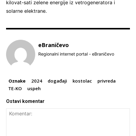
kilovat-sati zelene energije iz vetrogeneratora i
solarne elektrane.
eBraničevo
Regionalni internet portal - eBraničevo
Oznake
2024
događaji
kostolac
privreda
TE-KO
uspeh
Ostavi komentar