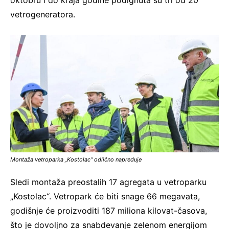
vetrogeneratora.
Montaža vetroparka „Kostolac“ odlično napreduje
Sledi montaža preostalih 17 agregata u vetroparku
„Kostolac“. Vetropark će biti snage 66 megavata,
godišnje će proizvoditi 187 miliona kilovat-časova,
što je dovoljno za snabdevanje zelenom energijom