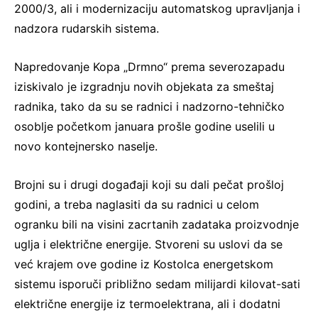
2000/3, ali i modernizaciju automatskog upravljanja i
nadzora rudarskih sistema.
Napredovanje Kopa „Drmno“ prema severozapadu
iziskivalo je izgradnju novih objekata za smeštaj
radnika, tako da su se radnici i nadzorno-tehničko
osoblje početkom januara prošle godine uselili u
novo kontejnersko naselje.
Brojni su i drugi događaji koji su dali pečat prošloj
godini, a treba naglasiti da su radnici u celom
ogranku bili na visini zacrtanih zadataka proizvodnje
uglja i električne energije. Stvoreni su uslovi da se
već krajem ove godine iz Kostolca energetskom
sistemu isporuči približno sedam milijardi kilovat-sati
električne energije iz termoelektrana, ali i dodatni