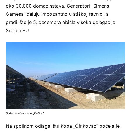
oko 30.000 domaćinstava. Generatori „Simens
Gamesa“ deluju impozantno u stiškoj ravnici, a
gradilište je 5. decembra obišla visoka delegacije
Srbije i EU.
Solarna elektrana „Petka“
Na spoljnom odlagalištu kopa „Ćirikovac“ počela je