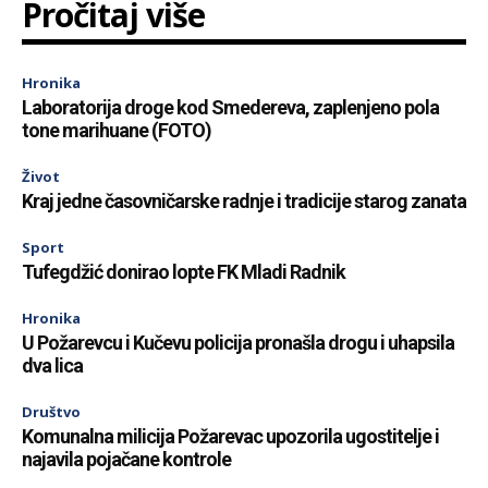
Pročitaj više
Hronika
Laboratorija droge kod Smedereva, zaplenjeno pola
tone marihuane (FOTO)
Život
Kraj jedne časovničarske radnje i tradicije starog zanata
Sport
Tufegdžić donirao lopte FK Mladi Radnik
Hronika
U Požarevcu i Kučevu policija pronašla drogu i uhapsila
dva lica
Društvo
Komunalna milicija Požarevac upozorila ugostitelje i
najavila pojačane kontrole