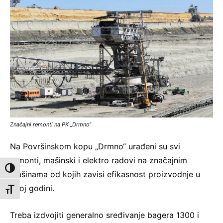
Značajni remonti na PK „Drmno“
Na Površinskom kopu „Drmno“ urađeni su svi
remonti, mašinski i elektro radovi na značajnim
Toggle High Contrast
mašinama od kojih zavisi efikasnost proizvodnje u
ovoj godini.
Toggle Font size
Treba izdvojiti generalno sređivanje bagera 1300 i