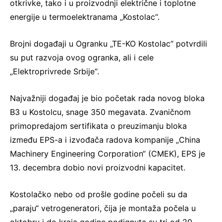
otkrivke, tako i u proizvodnji električne i toplotne
energije u termoelektranama „Kostolac“.
Brojni događaji u Ogranku „TE-KO Kostolac“ potvrdili
su put razvoja ovog ogranka, ali i cele
„Elektroprivrede Srbije“.
Najvažniji događaj je bio početak rada novog bloka
B3 u Kostolcu, snage 350 megavata. Zvaničnom
primopredajom sertifikata o preuzimanju bloka
između EPS-a i izvođača radova kompanije „China
Machinery Engineering Corporation“ (CMEK), EPS je
13. decembra dobio novi proizvodni kapacitet.
Kostolačko nebo od prošle godine počeli su da
„paraju“ vetrogeneratori, čija je montaža počela u
oktobru i do kraja godine podignuta su tri od 20