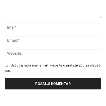
Komentar:
Ime
Ema
Web
Sačuvaj moje ime, email i website u pretaživaču za sledeći
put.