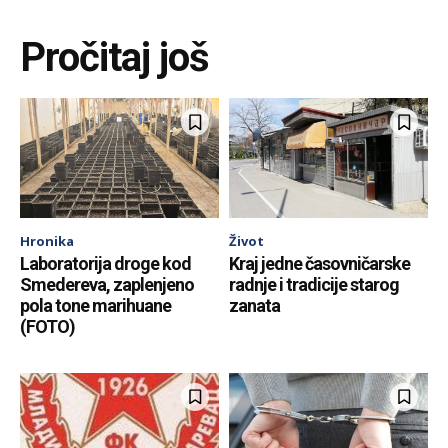
Pročitaj još
Hronika
Život
Laboratorija droge kod
Kraj jedne časovničarske
Smedereva, zaplenjeno
radnje i tradicije starog
pola tone marihuane
zanata
(FOTO)