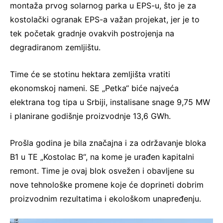
montaža prvog solarnog parka u EPS-u, što je za
kostolački ogranak EPS-a važan projekat, jer je to
tek početak gradnje ovakvih postrojenja na
degradiranom zemljištu.
Time će se stotinu hektara zemljišta vratiti
ekonomskoj nameni. SE „Petka“ biće najveća
elektrana tog tipa u Srbiji, instalisane snage 9,75 MW
i planirane godišnje proizvodnje 13,6 GWh.
Prošla godina je bila značajna i za održavanje bloka
B1 u TE „Kostolac B“, na kome je urađen kapitalni
remont. Time je ovaj blok osvežen i obavljene su
nove tehnološke promene koje će doprineti dobrim
proizvodnim rezultatima i ekološkom unapređenju.