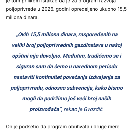
je tom prilikom istakao da je za program razvoja
poljoprivrede u 2026. godini opredeljeno ukupno 15,5
miliona dinara.
„Ovih 15,5 miliona dinara, raspoređenih na
veliki broj poljoprivrednih gazdinstava u našoj
opštini nije dovoljno. Međutim, trudićemo se i
siguran sam da ćemo u narednom periodu
nastaviti kontinuitet povećanja izdvajanja za
poljoprivredu, odnosno subvencija, kako bismo
mogli da podržimo još veći broj naših
proizvođača”,
rekao je Gvozdić.
On je podsetio da program obuhvata i druge mere