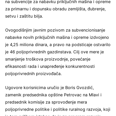
na subvencije za nabavku priključnih mašina i opreme
za primarnu i dopunsku obradu zemljišta, đubrenje,
setvu i zaštitu bilja.
Ovogodišnjim javnim pozivom za subvencionisanje
nabavke novih priključnih mašina i opreme izdvojeno
je 4,25 miliona dinara, a pravo na podsticaje ostvarilo
je 46 poljoprivrednih gazdinstava. Cilj ove mere je
smanjenje troškova proizvodnje, povećanje
efikasnosti rada i unapređenje konkurentnosti
poljoprivrednih proizvođača.
Ugovore korisnicima uručio je Boris Gvozdić,
zamenik predsednika opštine Petrovac na Mlavi i
predsednik komisije za sprovođenje mera
poljoprivredne politike i politike ruralnog razvoja, koji