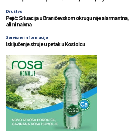
Društvo
Pejić: Situacija u Braničevskom okrugu nije alarmantna,
ali ni naivna
Servisne informacije
Isključenje struje u petak u Kostolcu