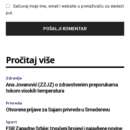
Sačuvaj moje ime, email i website u pretaživaču za sledeći
put.
Pročitaj više
Zdravlje
Ana Jovanović (ZZJZ) o zdravstvenim preporukama
tokom visokih temperatura
Privreda
Otvorene prijave za Sajam privrede u Smederevu
Sport
FSR Zapadne Srbije: Izvučeni brojevi i najavljene novine