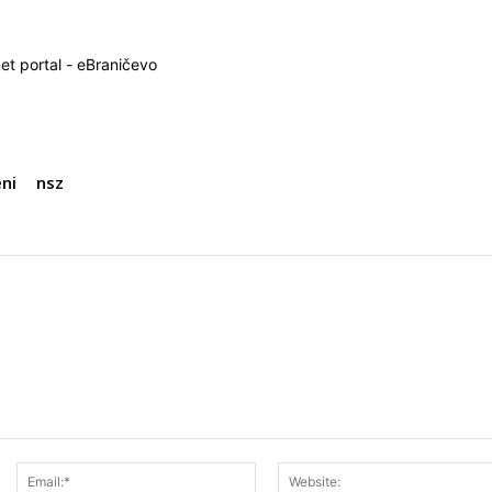
net portal - eBraničevo
ni
nsz
Ime:*
Email:*