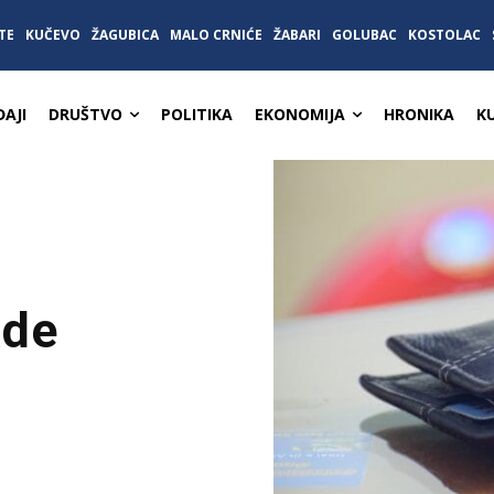
TE
KUČEVO
ŽAGUBICA
MALO CRNIĆE
ŽABARI
GOLUBAC
KOSTOLAC
AJI
DRUŠTVO
POLITIKA
EKONOMIJA
HRONIKA
K
ade