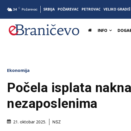
C
SRBIJA
POŽAREVAC
PETROVAC
VELIKO GRADIŠ
34
Požarevac
INFO
DOGAĐ
Ekonomija
Počela isplata nakn
nezaposlenima
21. oktobar 2025.
NSZ