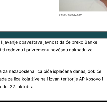
Foto: Pixabay.com
šljavanje obaveštava javnost da će preko Banke
atiti redovnu i privremenu novčanu naknadu za
za nezaposlena lica biće isplaćena danas, dok će
 za lica koja žive na i izvan teritorije AP Kosovo i
redu, 22. oktobra.