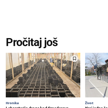
Pročitaj još
Hronika
Život