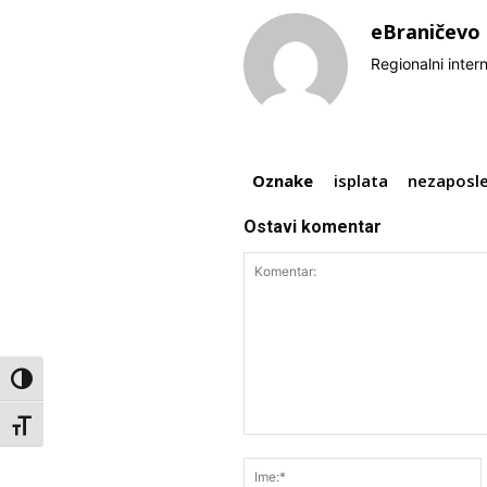
eBraničevo
Regionalni inter
Oznake
isplata
nezaposle
Ostavi komentar
Toggle High Contrast
Toggle Font size
Komentar: