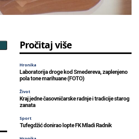
Pročitaj više
Hronika
Laboratorija droge kod Smedereva, zaplenjeno
pola tone marihuane (FOTO)
Život
Kraj jedne časovničarske radnje i tradicije starog
zanata
Sport
Tufegdžić donirao lopte FK Mladi Radnik
Hronika