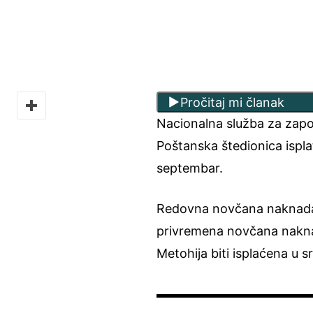
Pročitaj mi članak
Nacionalna služba za zapo
Poštanska štedionica ispl
septembar.
Redovna novčana naknada 
privremena novčana naknada
Metohija biti isplaćena u s