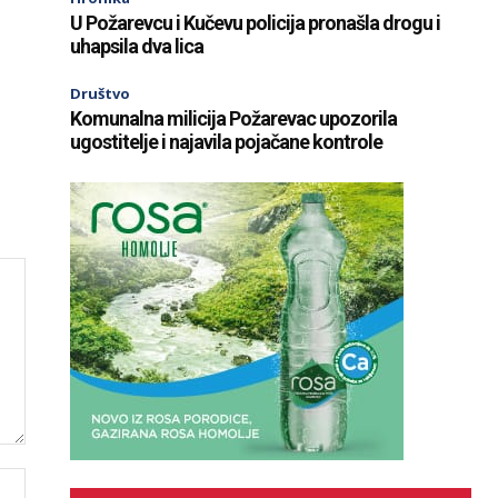
U Požarevcu i Kučevu policija pronašla drogu i
uhapsila dva lica
Društvo
Komunalna milicija Požarevac upozorila
ugostitelje i najavila pojačane kontrole
Website: