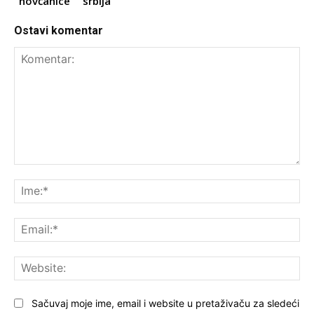
novčanice
srbija
Ostavi komentar
Komentar:
Ime
Ema
Web
Sačuvaj moje ime, email i website u pretaživaču za sledeći