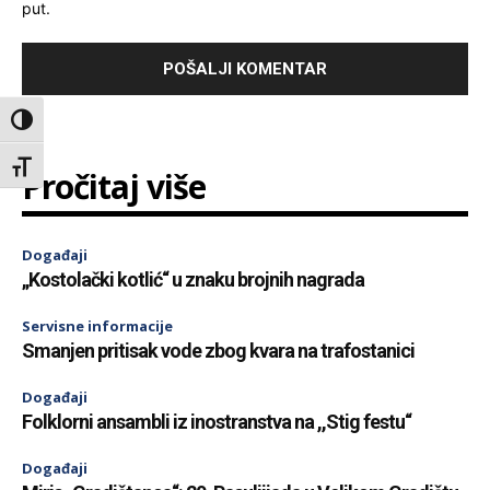
put.
Toggle High Contrast
Toggle Font size
Pročitaj više
Događaji
„Kostolački kotlić“ u znaku brojnih nagrada
Servisne informacije
Smanjen pritisak vode zbog kvara na trafostanici
Događaji
Folklorni ansambli iz inostranstva na ,,Stig festu“
Događaji