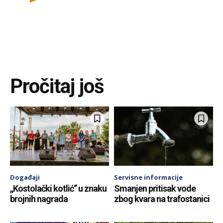
Pročitaj još
Događaji
Servisne informacije
„Kostolački kotlić“ u znaku
Smanjen pritisak vode
brojnih nagrada
zbog kvara na trafostanici