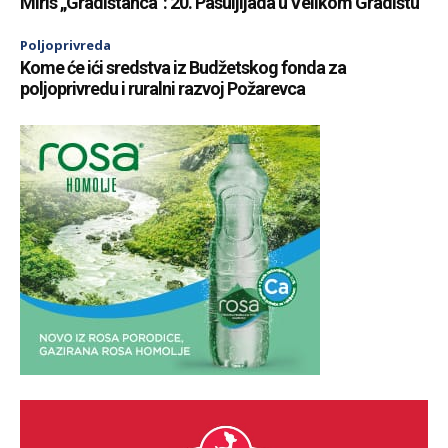
Miris „Gradištanca“: 20. Pasuljijada u Velikom Gradištu
Poljoprivreda
Kome će ići sredstva iz Budžetskog fonda za
poljoprivredu i ruralni razvoj Požarevca