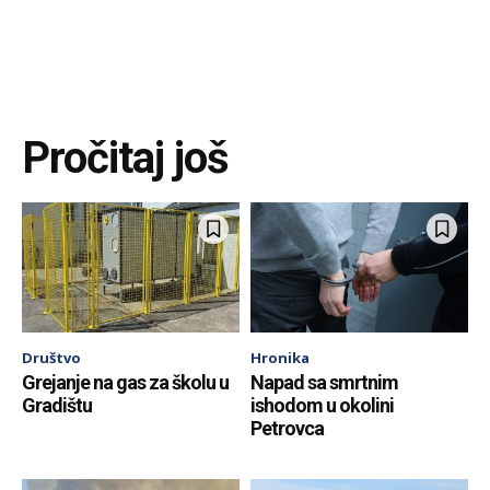
Pročitaj još
Društvo
Hronika
Grejanje na gas za školu u
Napad sa smrtnim
Gradištu
ishodom u okolini
Petrovca