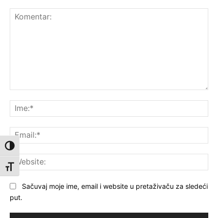
Komentar:
Ime
Ema
Toggle High Contrast
Web
Toggle Font size
Sačuvaj moje ime, email i website u pretaživaču za sledeći
put.