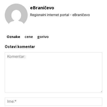
eBraničevo
Regionalni internet portal - eBraničevo
Oznake
cene
gorivo
Ostavi komentar
Komentar:
Ime