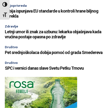
Toggle High Contrast
Poljoprivreda
Srbija ispunjava EU standarde u kontroli hrane biljnog
Toggle Font size
porekla
Zdravlje
Letnji umor ili znak za uzbunu: lekarka objašnjava kada
vrućina postaje opasna po zdravlje
Društvo
Pet srednjoškolaca dobija pomoć od grada Smedereva
Društvo
SPC i vernici danas slave Svetu Petku Trnovu