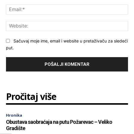
Ema
Web
Sačuvaj moje ime, email i website u pretaživaču za sledeći
put.
Pročitaj više
Hronika
Obustava saobraćaja na putu Požarevac – Veliko
Gradište