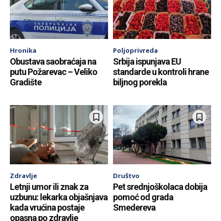
Hronika
Poljoprivreda
Obustava saobraćaja na
Srbija ispunjava EU
putu Požarevac – Veliko
standarde u kontroli hrane
Gradište
biljnog porekla
Zdravlje
Društvo
Letnji umor ili znak za
Pet srednjoškolaca dobija
uzbunu: lekarka objašnjava
pomoć od grada
kada vrućina postaje
Smedereva
opasna po zdravlje