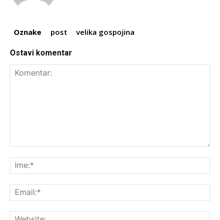
Oznake
post
velika gospojina
Ostavi komentar
Komentar:
Ime
Ema
Web