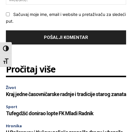
Sačuvaj moje ime, email i website u pretaživaču za sledeći
put.
Toggle High Contrast
Toggle Font size
Pročitaj više
Život
Kraj jedne časovničarske radnje i tradicije starog zanata
Sport
Tufegdžić donirao lopte FK Mladi Radnik
Hronika