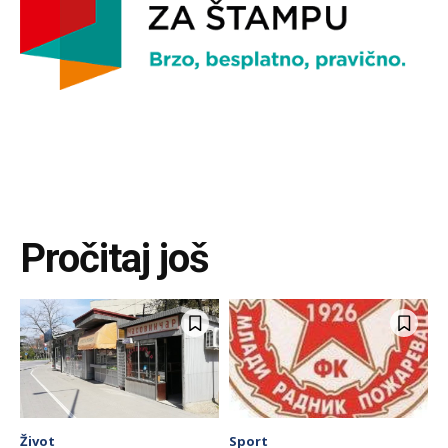
Pročitaj još
Život
Sport