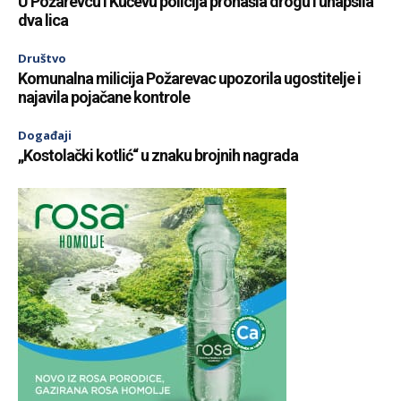
U Požarevcu i Kučevu policija pronašla drogu i uhapsila
dva lica
Društvo
Komunalna milicija Požarevac upozorila ugostitelje i
najavila pojačane kontrole
Događaji
„Kostolački kotlić“ u znaku brojnih nagrada