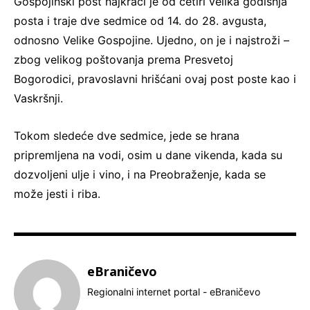
Gospojinski post najkraći je od četiri velika godišnja
posta i traje dve sedmice od 14. do 28. avgusta,
odnosno Velike Gospojine. Ujedno, on je i najstroži –
zbog velikog poštovanja prema Presvetoj
Bogorodici, pravoslavni hrišćani ovaj post poste kao i
Vaskršnji.
Tokom sledeće dve sedmice, jede se hrana
pripremljena na vodi, osim u dane vikenda, kada su
dozvoljeni ulje i vino, i na Preobraženje, kada se
može jesti i riba.
eBraničevo
Regionalni internet portal - eBraničevo