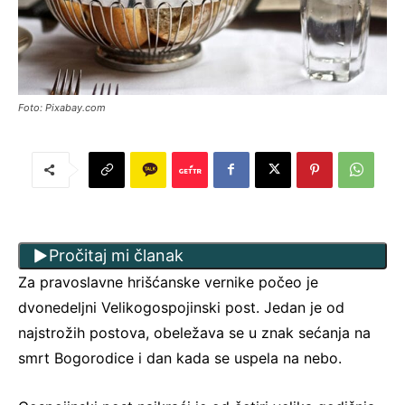
Foto: Pixabay.com
Pročitaj mi članak
Za pravoslavne hrišćanske vernike počeo je
dvonedeljni Velikogospojinski post. Jedan je od
najstrožih postova, obeležava se u znak sećanja na
smrt Bogorodice i dan kada se uspela na nebo.