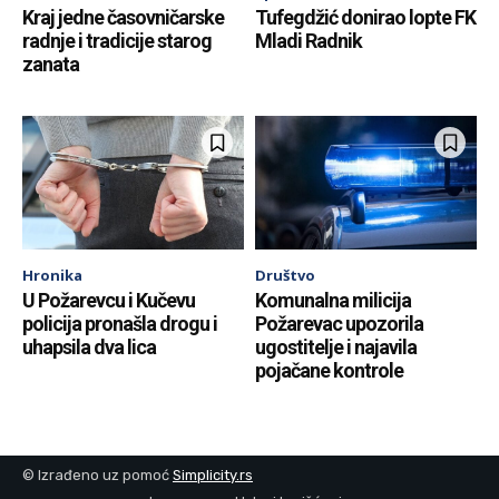
Kraj jedne časovničarske
Tufegdžić donirao lopte FK
radnje i tradicije starog
Mladi Radnik
zanata
Hronika
Društvo
U Požarevcu i Kučevu
Komunalna milicija
policija pronašla drogu i
Požarevac upozorila
uhapsila dva lica
ugostitelje i najavila
pojačane kontrole
© Izrađeno uz pomoć
Simplicity.rs