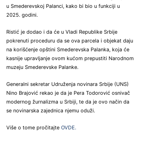
u Smederevskoj Palanci, kako bi bio u funkciji u
2025. godini.
Ristić je dodao i da će u Vladi Republike Srbije
pokrenuti proceduru da se ova parcela i objekat daju
na korišćenje opštini Smederevska Palanka, koja će
kasnije upravljanje ovom kućom prepustiti Narodnom
muzeju Smederevske Palanke.
Generalni sekretar Udruženja novinara Srbije (UNS)
Nino Brajović rekao je da je Pera Todorović osnivač
modernog žurnalizma u Srbiji, te da je ovo način da
se novinarska zajednica njemu oduži.
Više o tome pročitajte
OVDE.