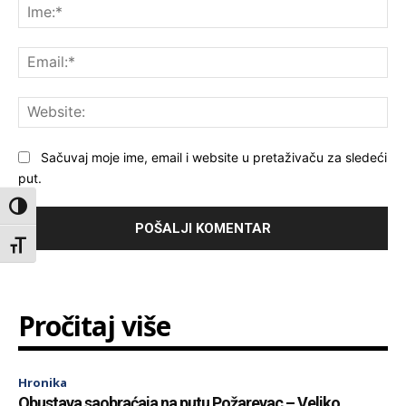
Ime
Ema
Web
Sačuvaj moje ime, email i website u pretaživaču za sledeći
put.
Toggle High Contrast
Toggle Font size
Pročitaj više
Hronika
Obustava saobraćaja na putu Požarevac – Veliko