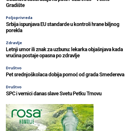
Gradište
Poljoprivreda
Srbija ispunjava EU standarde u kontroli hrane biljnog
porekla
Zdravlje
Letnji umor ili znak za uzbunu: lekarka objašnjava kada
vrućina postaje opasna po zdravlje
Društvo
Pet srednjoškolaca dobija pomoć od grada Smedereva
Društvo
SPC i vernici danas slave Svetu Petku Trnovu