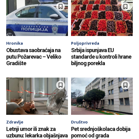
Hronika
Poljoprivreda
Obustava saobraćaja na
Srbija ispunjava EU
putu Požarevac – Veliko
standarde u kontroli hrane
Gradište
biljnog porekla
Zdravlje
Društvo
Letnji umor ili znak za
Pet srednjoškolaca dobija
uzbunu: lekarka objašnjava
pomoć od grada