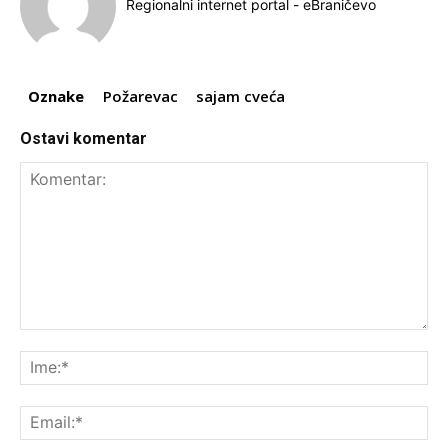
Regionalni internet portal - eBraničevo
Oznake
Požarevac
sajam cveća
Ostavi komentar
Komentar:
Ime
Ema