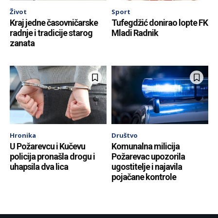
Život
Sport
Kraj jedne časovničarske
Tufegdžić donirao lopte FK
radnje i tradicije starog
Mladi Radnik
zanata
Hronika
Društvo
U Požarevcu i Kučevu
Komunalna milicija
policija pronašla drogu i
Požarevac upozorila
uhapsila dva lica
ugostitelje i najavila
pojačane kontrole