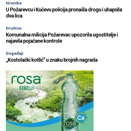
Hronika
U Požarevcu i Kučevu policija pronašla drogu i uhapsila
dva lica
Društvo
Komunalna milicija Požarevac upozorila ugostitelje i
najavila pojačane kontrole
Događaji
„Kostolački kotlić“ u znaku brojnih nagrada