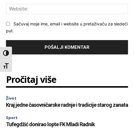
Web
Sačuvaj moje ime, email i website u pretaživaču za sledeći
put.
Toggle High Contrast
Toggle Font size
Pročitaj više
Život
Kraj jedne časovničarske radnje i tradicije starog zanata
Sport
Tufegdžić donirao lopte FK Mladi Radnik