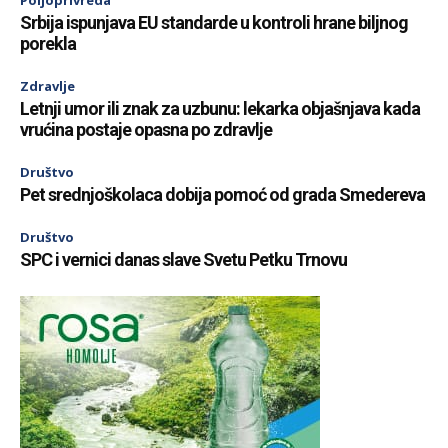
Poljoprivreda
Srbija ispunjava EU standarde u kontroli hrane biljnog
porekla
Zdravlje
Letnji umor ili znak za uzbunu: lekarka objašnjava kada
vrućina postaje opasna po zdravlje
Društvo
Pet srednjoškolaca dobija pomoć od grada Smedereva
Društvo
SPC i vernici danas slave Svetu Petku Trnovu