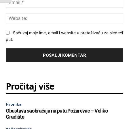
Ema
Web
Sačuvaj moje ime, email i website u pretaživaču za sledeći
put.
Pročitaj više
Hronika
Obustava saobraćaja na putu Požarevac – Veliko
Gradište