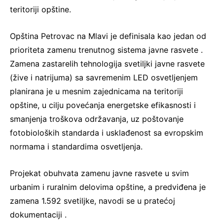
teritoriji opštine.
Opština Petrovac na Mlavi je definisala kao jedan od
prioriteta zamenu trenutnog sistema javne rasvete .
Zamena zastarelih tehnologija svetiljki javne rasvete
(žive i natrijuma) sa savremenim LED osvetljenjem
planirana je u mesnim zajednicama na teritoriji
opštine, u cilju povećanja energetske efikasnosti i
smanjenja troškova održavanja, uz poštovanje
fotobioloških standarda i usklađenost sa evropskim
normama i standardima osvetljenja.
Projekat obuhvata zamenu javne rasvete u svim
urbanim i ruralnim delovima opštine, a predviđena je
zamena 1.592 svetiljke, navodi se u pratećoj
dokumentaciji .