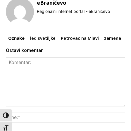
eBraničevo
Regionalni internet portal - eBraničevo
Oznake
led svetiljke
Petrovac na Mlavi
zamena
Ostavi komentar
Komentar:
Ime
Toggle High Contrast
Toggle Font size