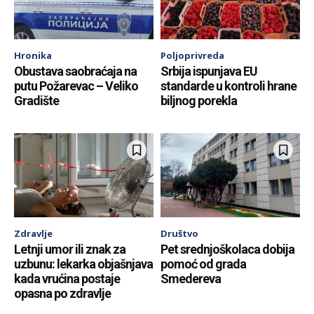
Hronika
Poljoprivreda
Obustava saobraćaja na
Srbija ispunjava EU
putu Požarevac – Veliko
standarde u kontroli hrane
Gradište
biljnog porekla
Zdravlje
Društvo
Letnji umor ili znak za
Pet srednjoškolaca dobija
uzbunu: lekarka objašnjava
pomoć od grada
kada vrućina postaje
Smedereva
opasna po zdravlje