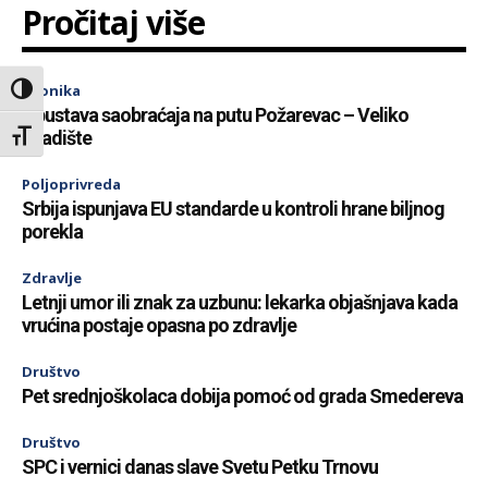
Pročitaj više
Hronika
Toggle High Contrast
Obustava saobraćaja na putu Požarevac – Veliko
Gradište
Toggle Font size
Poljoprivreda
Srbija ispunjava EU standarde u kontroli hrane biljnog
porekla
Zdravlje
Letnji umor ili znak za uzbunu: lekarka objašnjava kada
vrućina postaje opasna po zdravlje
Društvo
Pet srednjoškolaca dobija pomoć od grada Smedereva
Društvo
SPC i vernici danas slave Svetu Petku Trnovu