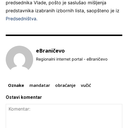
predsednika Vlade, pošto je saslušao mišljenja
predstavnika izabranih izbornih lista, saopšteno je iz
Predsedništva.
eBraničevo
Regionalni internet portal - eBraničevo
Oznake
mandatar
obraćanje
vučić
Ostavi komentar