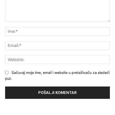
Komentar:
Ime
Ema
Web
Sačuvaj moje ime, email i website u pretaživaču za sledeći
put.