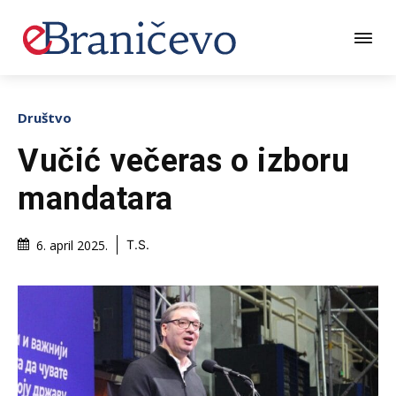
Društvo
Vučić večeras o izboru
mandatara
6. april 2025.
T.S.