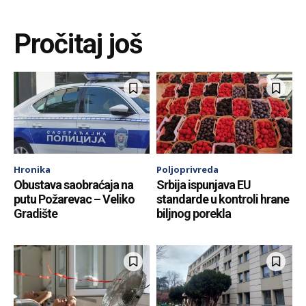
Pročitaj još
Hronika
Poljoprivreda
Obustava saobraćaja na
Srbija ispunjava EU
putu Požarevac – Veliko
standarde u kontroli hrane
Gradište
biljnog porekla