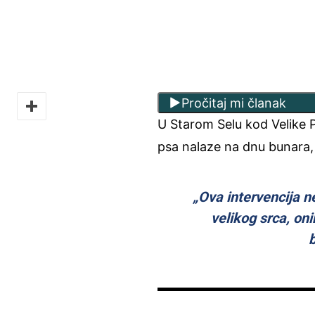
Pročitaj mi članak
U Starom Selu kod Velike 
psa nalaze na dnu bunara, 
„Ova intervencija n
velikog srca, on