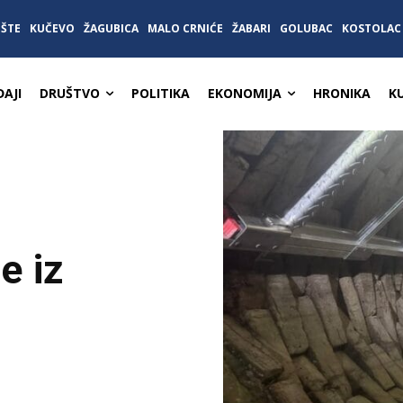
IŠTE
KUČEVO
ŽAGUBICA
MALO CRNIĆE
ŽABARI
GOLUBAC
KOSTOLAC
AJI
DRUŠTVO
POLITIKA
EKONOMIJA
HRONIKA
K
e iz