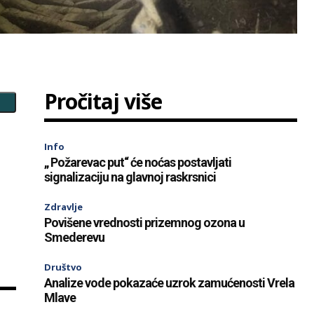
Pročitaj više
Info
„ Požarevac put“ će noćas postavljati
signalizaciju na glavnoj raskrsnici
Zdravlje
Povišene vrednosti prizemnog ozona u
Smederevu
Društvo
Analize vode pokazaće uzrok zamućenosti Vrela
Mlave