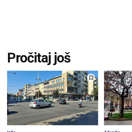
Pročitaj još
Info
Zdravlje