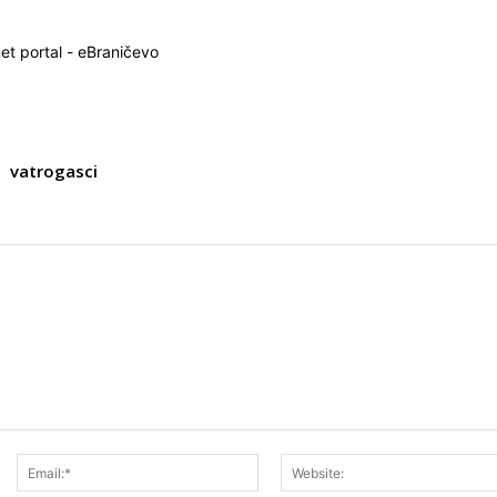
net portal - eBraničevo
vatrogasci
Ime:*
Email:*