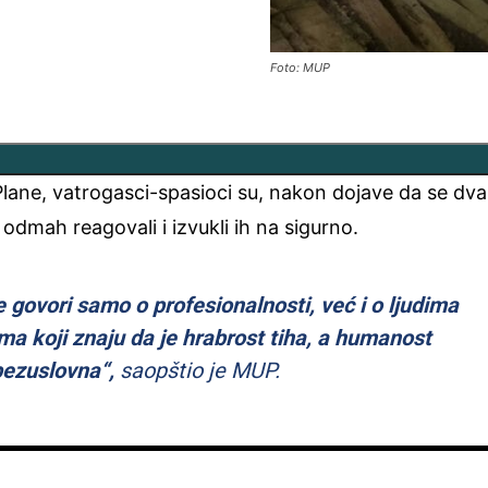
Foto: MUP
Plane, vatrogasci-spasioci su, nakon dojave da se dva
odmah reagovali i izvukli ih na sigurno.
e govori samo o profesionalnosti, već i o ljudima
ima koji znaju da je hrabrost tiha, a humanost
bezuslovna“,
saopštio je MUP.