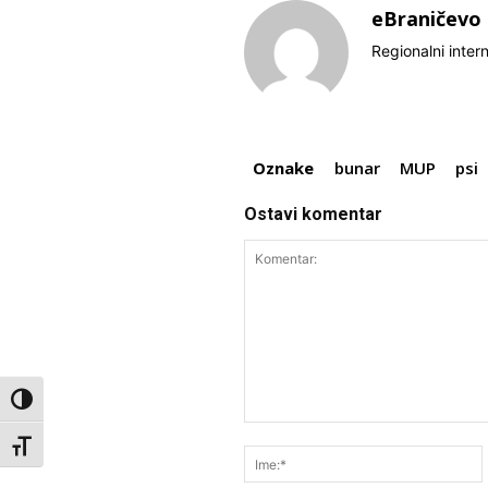
eBraničevo
Regionalni inter
Oznake
bunar
MUP
psi
Ostavi komentar
Toggle High Contrast
Komentar:
Toggle Font size