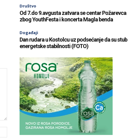
Društvo
Od 7.do 9.avgusta zatvara se centar Požarevca
zbog YouthFesta i koncerta Magla benda
Događaji
Dan rudara u Kostolcu uz podsećanje da su stub
energetske stabilnosti (FOTO)
Website: