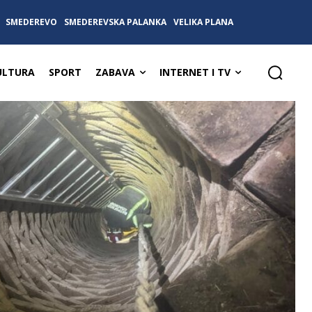
SMEDEREVO
SMEDEREVSKA PALANKA
VELIKA PLANA
ULTURA
SPORT
ZABAVA
INTERNET I TV