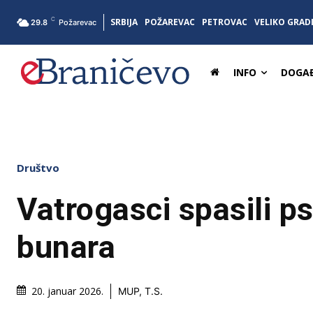
C
SRBIJA
POŽAREVAC
PETROVAC
VELIKO GRAD
29.8
Požarevac
INFO
DOGAĐ
Društvo
Vatrogasci spasili ps
bunara
20. januar 2026.
MUP, T.S.