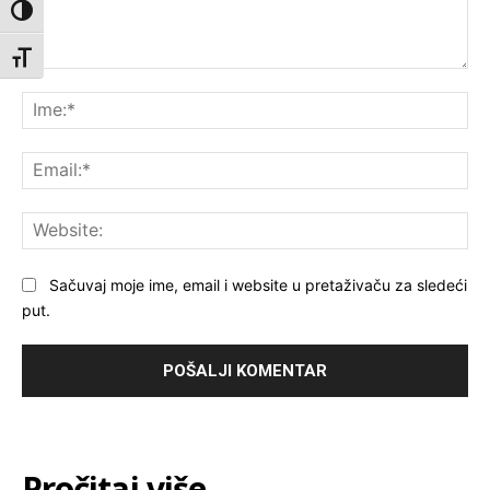
Toggle High Contrast
Toggle Font size
Komentar:
Ime
Ema
Web
Sačuvaj moje ime, email i website u pretaživaču za sledeći
put.
Pročitaj više