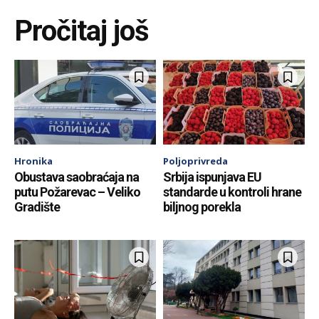
Pročitaj još
Hronika
Poljoprivreda
Obustava saobraćaja na
Srbija ispunjava EU
putu Požarevac – Veliko
standarde u kontroli hrane
Gradište
biljnog porekla