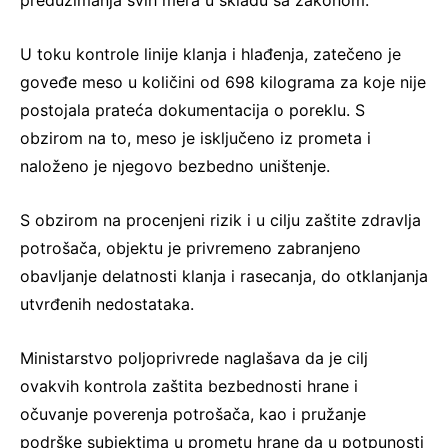
U toku kontrole linije klanja i hlađenja, zatečeno je
goveđe meso u količini od 698 kilograma za koje nije
postojala prateća dokumentacija o poreklu. S
obzirom na to, meso je isključeno iz prometa i
naloženo je njegovo bezbedno uništenje.
S obzirom na procenjeni rizik i u cilju zaštite zdravlja
potrošača, objektu je privremeno zabranjeno
obavljanje delatnosti klanja i rasecanja, do otklanjanja
utvrđenih nedostataka.
Ministarstvo poljoprivrede naglašava da je cilj
ovakvih kontrola zaštita bezbednosti hrane i
očuvanje poverenja potrošača, kao i pružanje
podrške subjektima u prometu hrane da u potpunosti