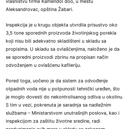
vlasništvu firme Kamendol doo, u mestu
Aleksandrovac, opština Žabari.
Inspekcija je u krugu objekta utvrdila prisustvo oko
3,5 tone sporednih proizvoda životinjskog porekla
koji nisu bili adekvatno skladišteni u skladu sa
propisima. U skladu sa ovlašćenjima, naloženo je da
se sporedni proizvodi zbrinu na propisan način
odvoženjem u ovlašćenu kafileriju.
Pored toga, uočeno je da sistem za odvođenje
otpadnih voda nije u potpunosti tehnički uređen, što
je moglo dovesti do nekontrolisanog odliva u okolinu.
S tim u vezi, pokrenuta je saradnja sa nadležnim
službama – Ministarstvom unutrašnjih poslova, kao i
inspekcijom za zaštitu životne sredine, radi
preduzimanja svih mera u skladu sa zakonom.