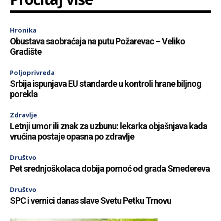
Hronika
Obustava saobraćaja na putu Požarevac – Veliko
Gradište
Poljoprivreda
Srbija ispunjava EU standarde u kontroli hrane biljnog
porekla
Zdravlje
Letnji umor ili znak za uzbunu: lekarka objašnjava kada
vrućina postaje opasna po zdravlje
Društvo
Pet srednjoškolaca dobija pomoć od grada Smedereva
Društvo
SPC i vernici danas slave Svetu Petku Trnovu