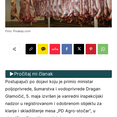
Foto: Pixabay.com
Pročitaj mi članak
Postupajući po dojavi koju je primio ministar
poljoprivrede, šumarstva i vodoprivrede Dragan
Glamočić, 5. maja izvršen je vanredni inspekcijski
nadzor u registrovanom i odobrenom objektu za
klanje i skladištenje mesa „PD Agro-stočar“, u