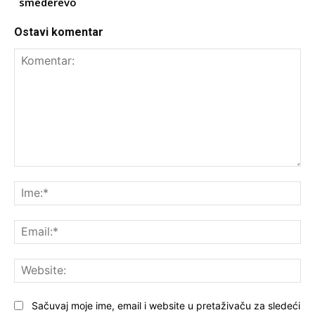
smederevo
Ostavi komentar
Komentar:
Ime
Ema
Web
Sačuvaj moje ime, email i website u pretaživaču za sledeći