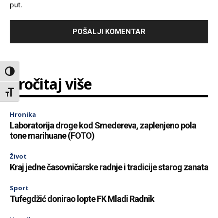
put.
Toggle High Contrast
Pročitaj više
Toggle Font size
Hronika
Laboratorija droge kod Smedereva, zaplenjeno pola
tone marihuane (FOTO)
Život
Kraj jedne časovničarske radnje i tradicije starog zanata
Sport
Tufegdžić donirao lopte FK Mladi Radnik