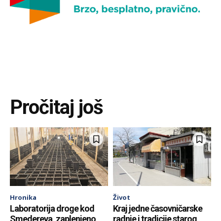
Pročitaj još
Hronika
Život
Laboratorija droge kod
Kraj jedne časovničarske
Smedereva, zaplenjeno
radnje i tradicije starog