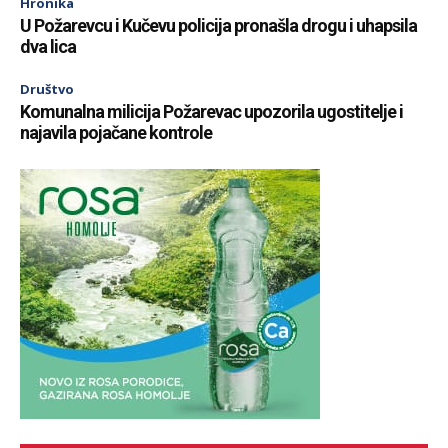
Hronika
U Požarevcu i Kučevu policija pronašla drogu i uhapsila
dva lica
Društvo
Komunalna milicija Požarevac upozorila ugostitelje i
najavila pojačane kontrole