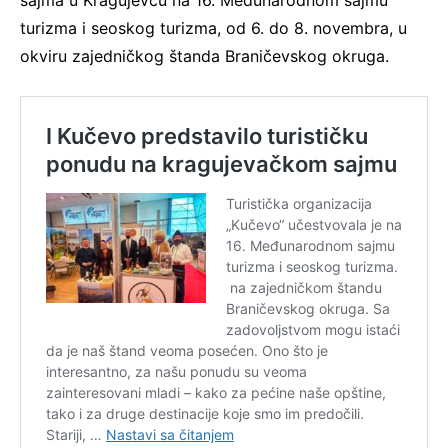
turizma i seoskog turizma, od 6. do 8. novembra, u
okviru zajedničkog štanda Braničevskog okruga.