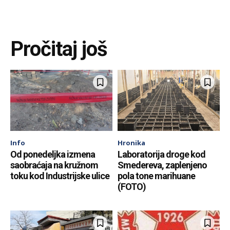
Pročitaj još
Info
Hronika
Od ponedeljka izmena
Laboratorija droge kod
saobraćaja na kružnom
Smedereva, zaplenjeno
toku kod Industrijske ulice
pola tone marihuane
(FOTO)