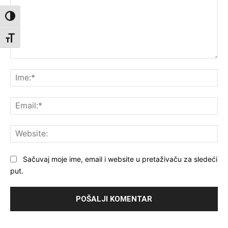
Toggle High Contrast
Toggle Font size
Komentar:
Ime
Ema
Web
Sačuvaj moje ime, email i website u pretaživaču za sledeći
put.