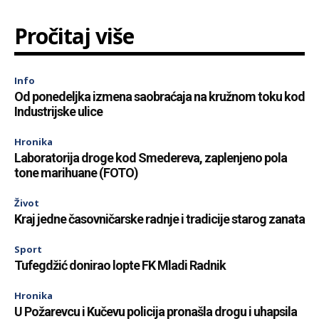
Pročitaj više
Info
Od ponedeljka izmena saobraćaja na kružnom toku kod
Industrijske ulice
Hronika
Laboratorija droge kod Smedereva, zaplenjeno pola
tone marihuane (FOTO)
Život
Kraj jedne časovničarske radnje i tradicije starog zanata
Sport
Tufegdžić donirao lopte FK Mladi Radnik
Hronika
U Požarevcu i Kučevu policija pronašla drogu i uhapsila