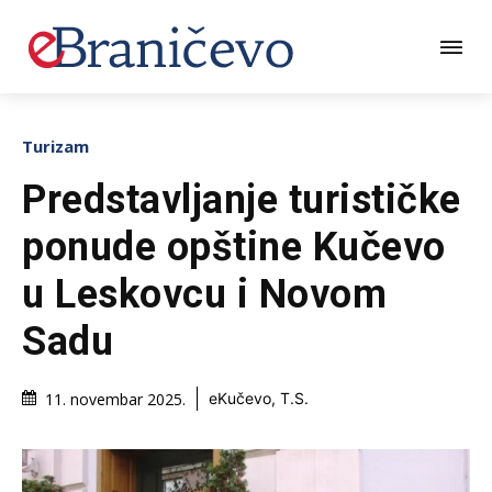
Turizam
Predstavljanje turističke
ponude opštine Kučevo
u Leskovcu i Novom
Sadu
11. novembar 2025.
eKučevo, T.S.