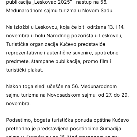
publikacija „Leskovac 2025“ i nastup na 56.
Međunarodnom sajmu turizma u Novom Sadu.
Na izložbi u Leskovcu, koja će biti održana 13. i 14.
novembra u holu Narodnog pozorišta u Leskovcu,
Turistička organizacija Kučevo predstaviće
reprezentativne i autentične suvenire, upotrebne
predmete, štampane publikacije, promo film i
turistički plakat.
Nakon toga sledi učešće na 56. Međunarodnom
sajmu turizma na Novosadskom sajmu, od 27. do 29.
novembra.
Podsetimo, bogata turistička ponuda opštine Kučevo
prethodno je predstavljena posetiocima Šumadija
sajma u Kragujevcu na 16. Međunarodnom sajmu