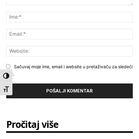
Komentar:
Ime
Ema
Web
Sačuvaj moje ime, email i website u pretaživaču za sledeći
put.
Toggle High Contrast
Toggle Font size
Pročitaj više