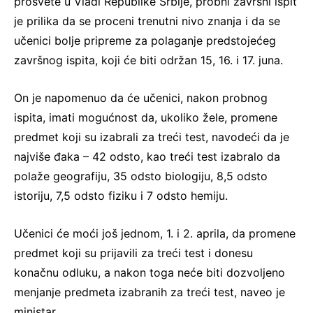
prosvete u Vladi Republike Srbije, probni završni ispit
je prilika da se proceni trenutni nivo znanja i da se
učenici bolje pripreme za polaganje predstojećeg
završnog ispita, koji će biti održan 15, 16. i 17. juna.
On je napomenuo da će učenici, nakon probnog
ispita, imati mogućnost da, ukoliko žele, promene
predmet koji su izabrali za treći test, navodeći da je
najviše đaka – 42 odsto, kao treći test izabralo da
polaže geografiju, 35 odsto biologiju, 8,5 odsto
istoriju, 7,5 odsto fiziku i 7 odsto hemiju.
Učenici će moći još jednom, 1. i 2. aprila, da promene
predmet koji su prijavili za treći test i donesu
konačnu odluku, a nakon toga neće biti dozvoljeno
menjanje predmeta izabranih za treći test, naveo je
ministar.