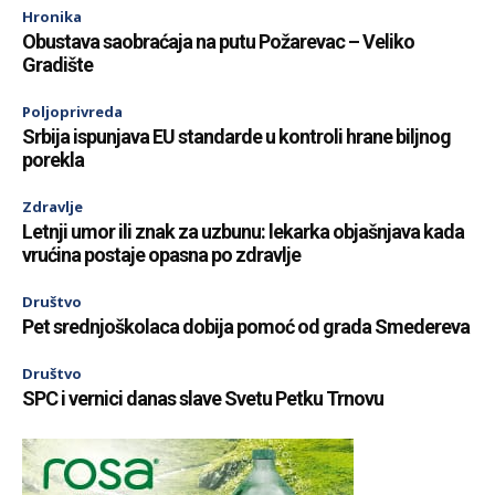
Hronika
Obustava saobraćaja na putu Požarevac – Veliko
Gradište
Poljoprivreda
Srbija ispunjava EU standarde u kontroli hrane biljnog
porekla
Zdravlje
Letnji umor ili znak za uzbunu: lekarka objašnjava kada
vrućina postaje opasna po zdravlje
Društvo
Pet srednjoškolaca dobija pomoć od grada Smedereva
Društvo
SPC i vernici danas slave Svetu Petku Trnovu