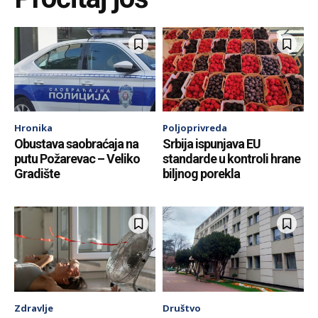
Hronika
Poljoprivreda
Obustava saobraćaja na
Srbija ispunjava EU
putu Požarevac – Veliko
standarde u kontroli hrane
Gradište
biljnog porekla
Zdravlje
Društvo