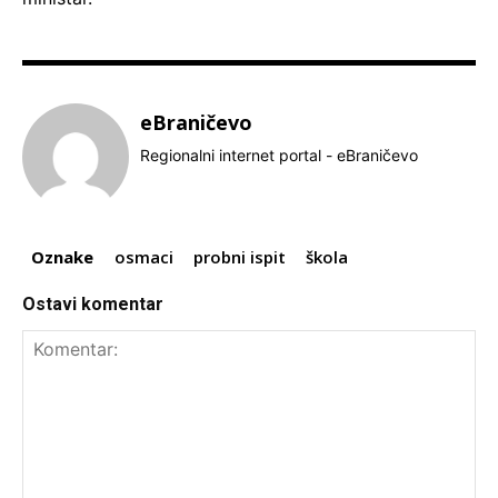
eBraničevo
Regionalni internet portal - eBraničevo
Oznake
osmaci
probni ispit
škola
Ostavi komentar