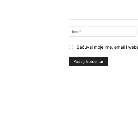
Komentar:
Sačuvaj moje ime, email i webs