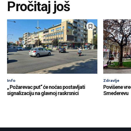
Pročitaj još
Info
Zdravlje
„ Požarevac put“ će noćas postavljati
Povišene vr
signalizaciju na glavnoj raskrsnici
Smederevu