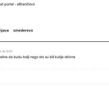
net portal - eBraničevo
rijava
smederevo
. At 12:51
ne da budu bolji nego sto su bili kutije obivne