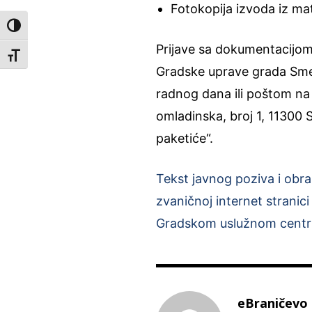
Fotokopija izvoda iz ma
Toggle High Contrast
Prijave sa dokumentacijom
Toggle Font size
Gradske uprave grada Sme
radnog dana ili poštom na
omladinska, broj 1, 11300
paketiće“.
Tekst javnog poziva i obra
zvaničnoj internet stranic
Gradskom uslužnom centr
eBraničevo