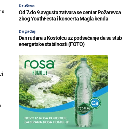
Društvo
ra
Od 7.do 9.avgusta zatvara se centar Požarevca
zbog YouthFesta i koncerta Magla benda
Događaji
Dan rudara u Kostolcu uz podsećanje da su stub
energetske stabilnosti (FOTO)
ci
a