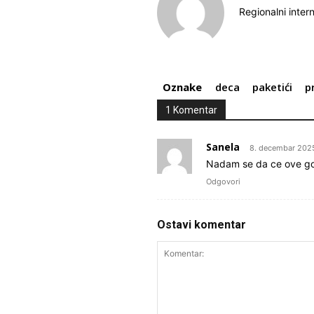
Regionalni inter
Oznake
deca
paketići
p
1 Komentar
Sanela
8. decembar 2025
Nadam se da ce ove godi
Odgovori
Ostavi komentar