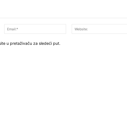
Ime:*
Email:*
ite u pretaživaču za sledeći put.