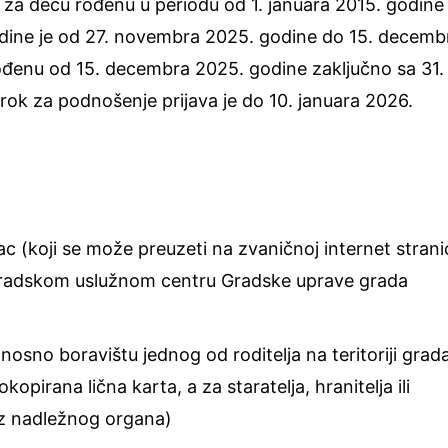
 za decu rođenu u periodu od 1. januara 2015. godine
dine je od 27. novembra 2025. godine do 15. decemb
ođenu od 15. decembra 2025. godine zaključno sa 31.
k za podnošenje prijava je do 10. januara 2026.
c (koji se može preuzeti na zvaničnoj internet strani
Gradskom uslužnom centru Gradske uprave grada
nosno boravištu jednog od roditelja na teritoriji grad
pirana lična karta, a za staratelja, hranitelja ili
kaz nadležnog organa)