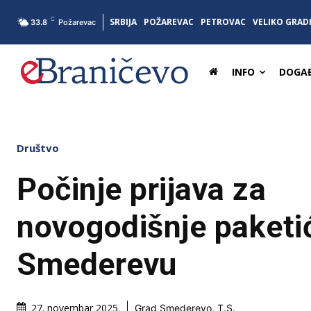
C
SRBIJA
POŽAREVAC
PETROVAC
VELIKO GRAD
33.8
Požarevac
INFO
DOGAĐ
Društvo
Počinje prijava za
novogodišnje paketi
Smederevu
27. novembar 2025.
Grad Smederevo, T.S.