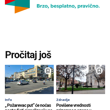
Pročitaj još
Info
Zdravlje
„ Požarevac put“ će noćas
Povišene vrednosti