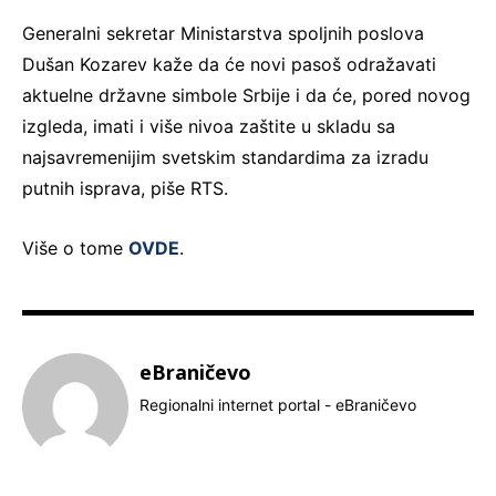
Generalni sekretar Ministarstva spoljnih poslova
Dušan Kozarev kaže da će novi pasoš odražavati
aktuelne državne simbole Srbije i da će, pored novog
izgleda, imati i više nivoa zaštite u skladu sa
najsavremenijim svetskim standardima za izradu
putnih isprava, piše RTS.
Više o tome
OVDE
.
eBraničevo
Regionalni internet portal - eBraničevo