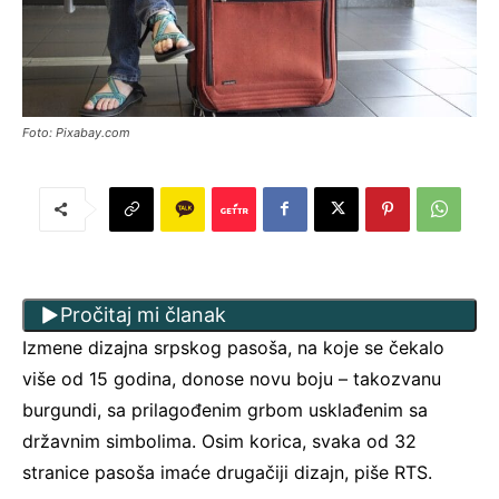
Foto: Pixabay.com
Pročitaj mi članak
Izmene dizajna srpskog pasoša, na koje se čekalo
više od 15 godina, donose novu boju – takozvanu
burgundi, sa prilagođenim grbom usklađenim sa
državnim simbolima. Osim korica, svaka od 32
stranice pasoša imaće drugačiji dizajn, piše RTS.