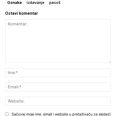
Oznake
izdavanje
pasoš
Ostavi komentar
Komentar:
Ime
Ema
Web
Sačuvaj moje ime, email i website u pretaživaču za sledeći