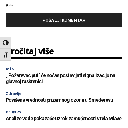
put.
Toggle High Contrast
Pročitaj više
Toggle Font size
Info
„ Požarevac put“ će noćas postavljati signalizaciju na
glavnoj raskrsnici
Zdravlje
Povišene vrednosti prizemnog ozona u Smederevu
Društvo
Analize vode pokazaće uzrok zamućenosti Vrela Mlave