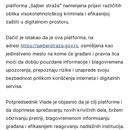
platforma „Sajber stražaˮ namenjena prijavi različitih
oblika visokotehnološkog kriminala i efikasnijoj
zaštiti u digitalnom prostoru.
Dačić je istakao da je ova platforma, na
adresi
https://sajberstraza.gov.rs
, osmišljena kao
jedinstveno mesto na kome će građani i pravna lica
moći da dobiju pouzdane informacije i blagovremena
upozorenja, prepoznaju rizike i unaprede svoju
bezbednost prilikom korišćenja interneta i digitalnih
servisa.
Potpredsednik Vlade je objasnio da je cilj platforme i
da doprinese sprečavanju novih krivičnih dela, bržem
otkrivanju pretnji, blagovremenom informisanju
građana i efikasnijem reagovanju nadležnih institucija.