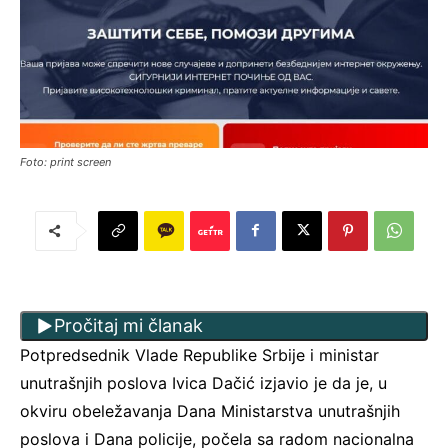
Foto: print screen
Pročitaj mi članak
Potpredsednik Vlade Republike Srbije i ministar
unutrašnjih poslova Ivica Dačić izjavio je da je, u
okviru obeležavanja Dana Ministarstva unutrašnjih
poslova i Dana policije, počela sa radom nacionalna