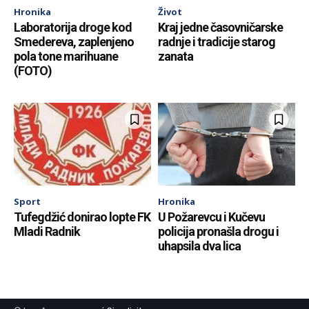
Hronika
Život
Laboratorija droge kod
Kraj jedne časovničarske
Smedereva, zaplenjeno
radnje i tradicije starog
pola tone marihuane
zanata
(FOTO)
Sport
Hronika
Tufegdžić donirao lopte FK
U Požarevcu i Kučevu
Mladi Radnik
policija pronašla drogu i
uhapsila dva lica