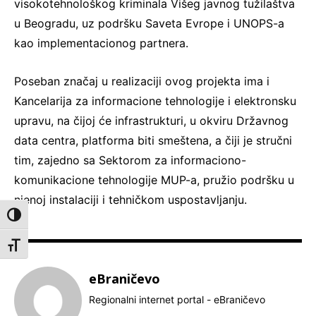
visokotehnološkog kriminala Višeg javnog tužilaštva
u Beogradu, uz podršku Saveta Evrope i UNOPS-a
kao implementacionog partnera.
Poseban značaj u realizaciji ovog projekta ima i
Kancelarija za informacione tehnologije i elektronsku
upravu, na čijoj će infrastrukturi, u okviru Državnog
data centra, platforma biti smeštena, a čiji je stručni
tim, zajedno sa Sektorom za informaciono-
komunikacione tehnologije MUP-a, pružio podršku u
njenoj instalaciji i tehničkom uspostavljanju.
Toggle High Contrast
Toggle Font size
eBraničevo
Regionalni internet portal - eBraničevo