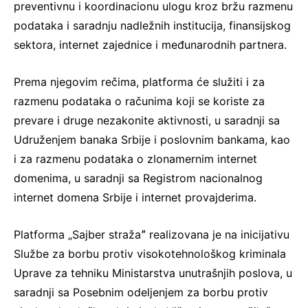
preventivnu i koordinacionu ulogu kroz bržu razmenu
podataka i saradnju nadležnih institucija, finansijskog
sektora, internet zajednice i međunarodnih partnera.
Prema njegovim rečima, platforma će služiti i za
razmenu podataka o računima koji se koriste za
prevare i druge nezakonite aktivnosti, u saradnji sa
Udruženjem banaka Srbije i poslovnim bankama, kao
i za razmenu podataka o zlonamernim internet
domenima, u saradnji sa Registrom nacionalnog
internet domena Srbije i internet provajderima.
Platforma „Sajber stražaˮ realizovana je na inicijativu
Službe za borbu protiv visokotehnološkog kriminala
Uprave za tehniku Ministarstva unutrašnjih poslova, u
saradnji sa Posebnim odeljenjem za borbu protiv