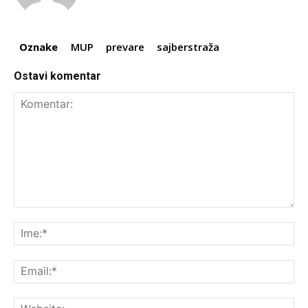
Oznake
MUP
prevare
sajberstraža
Ostavi komentar
Komentar:
Ime
Ema
Web