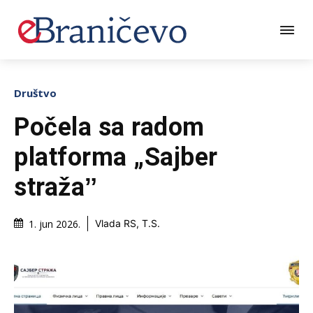
Društvo
Počela sa radom
platforma „Sajber
stražaˮ
1. jun 2026.
Vlada RS, T.S.