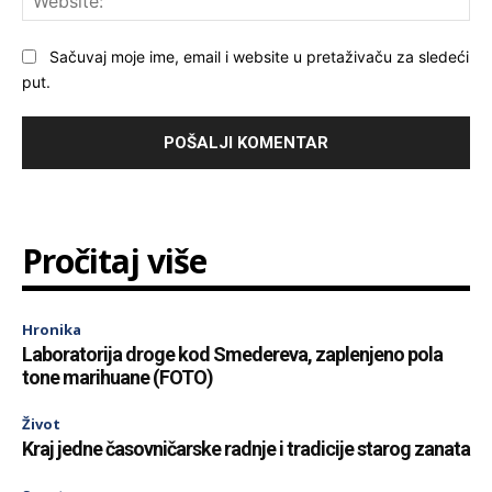
Sačuvaj moje ime, email i website u pretaživaču za sledeći
put.
Pročitaj više
Hronika
Laboratorija droge kod Smedereva, zaplenjeno pola
tone marihuane (FOTO)
Život
Kraj jedne časovničarske radnje i tradicije starog zanata