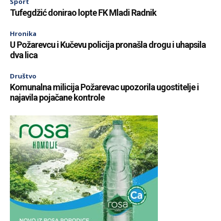
Sport
Tufegdžić donirao lopte FK Mladi Radnik
Hronika
U Požarevcu i Kučevu policija pronašla drogu i uhapsila
dva lica
Društvo
Komunalna milicija Požarevac upozorila ugostitelje i
najavila pojačane kontrole