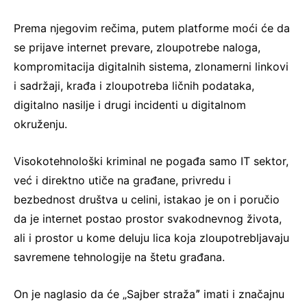
Prema njegovim rečima, putem platforme moći će da
se prijave internet prevare, zloupotrebe naloga,
kompromitacija digitalnih sistema, zlonamerni linkovi
i sadržaji, krađa i zloupotreba ličnih podataka,
digitalno nasilje i drugi incidenti u digitalnom
okruženju.
Visokotehnološki kriminal ne pogađa samo IT sektor,
već i direktno utiče na građane, privredu i
bezbednost društva u celini, istakao je on i poručio
da je internet postao prostor svakodnevnog života,
ali i prostor u kome deluju lica koja zloupotrebljavaju
savremene tehnologije na štetu građana.
On je naglasio da će „Sajber stražaˮ imati i značajnu