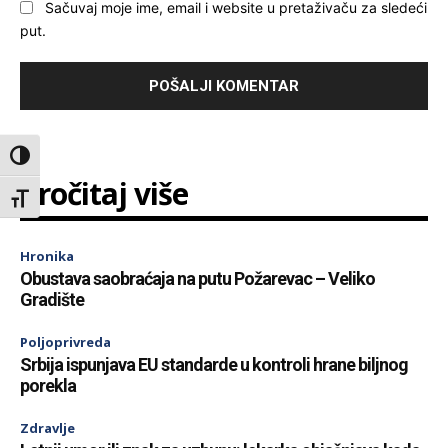
Sačuvaj moje ime, email i website u pretaživaču za sledeći
put.
Toggle High Contrast
Pročitaj više
Toggle Font size
Hronika
Obustava saobraćaja na putu Požarevac – Veliko
Gradište
Poljoprivreda
Srbija ispunjava EU standarde u kontroli hrane biljnog
porekla
Zdravlje