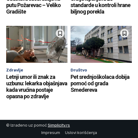
putu Požarevac – Veliko
standarde u kontroli hrane
Gradište
biljnog porekla
Zdravlje
Društvo
Letnji umor ili znak za
Pet srednjoškolaca dobija
uzbunu: lekarka objašnjava
pomoć od grada
kada vrućina postaje
Smedereva
opasna po zdravlje
© Izrađeno uz pomoć
Simplicity.rs
Impresum
Uslovi korišćenja