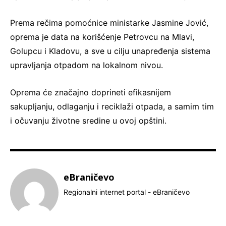
Prema rečima pomoćnice ministarke Jasmine Jović,
oprema je data na korišćenje Petrovcu na Mlavi,
Golupcu i Kladovu, a sve u cilju unapređenja sistema
upravljanja otpadom na lokalnom nivou.
Oprema će značajno doprineti efikasnijem
sakupljanju, odlaganju i reciklaži otpada, a samim tim
i očuvanju životne sredine u ovoj opštini.
eBraničevo
Regionalni internet portal - eBraničevo