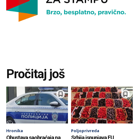
Pročitaj još
Hronika
Poljoprivreda
Obustava saobraćaja na
Srbija ispunjava EU