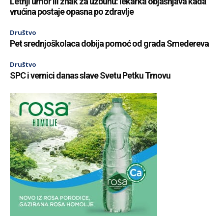
Letnji umor ili znak za uzbunu: lekarka objašnjava kada
vrućina postaje opasna po zdravlje
Društvo
Pet srednjoškolaca dobija pomoć od grada Smedereva
Društvo
SPC i vernici danas slave Svetu Petku Trnovu