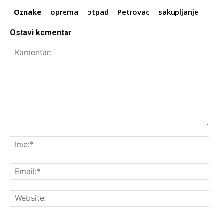
Oznake
oprema
otpad
Petrovac
sakupljanje
Ostavi komentar
Komentar:
Ime
Ema
Web