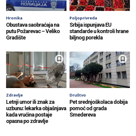
Hronika
Poljoprivreda
Obustava saobraćaja na
Srbija ispunjava EU
putu Požarevac – Veliko
standarde u kontroli hrane
Gradište
biljnog porekla
Zdravlje
Društvo
Letnji umor ili znak za
Pet srednjoškolaca dobija
uzbunu: lekarka objašnjava
pomoć od grada
kada vrućina postaje
Smedereva
opasna po zdravlje