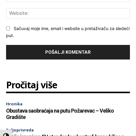
Web
Sačuvaj moje ime, email i website u pretaživaču za sledeći
put.
Pročitaj više
Hronika
Obustava saobraćaja na putu Požarevac – Veliko
Gradište
Poljoprivreda