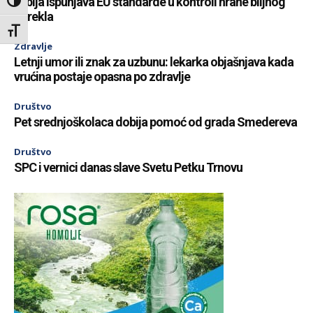
Srbija ispunjava EU standarde u kontroli hrane biljnog
Toggle High Contrast
porekla
Toggle Font size
Zdravlje
Letnji umor ili znak za uzbunu: lekarka objašnjava kada
vrućina postaje opasna po zdravlje
Društvo
Pet srednjoškolaca dobija pomoć od grada Smedereva
Društvo
SPC i vernici danas slave Svetu Petku Trnovu