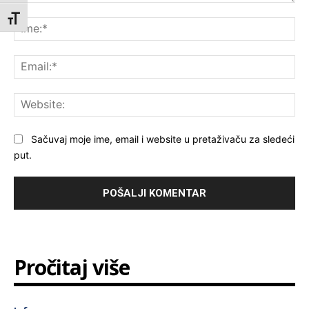
Komentar:
Toggle Font size
Ime
Ema
Web
Sačuvaj moje ime, email i website u pretaživaču za sledeći
put.
Pročitaj više