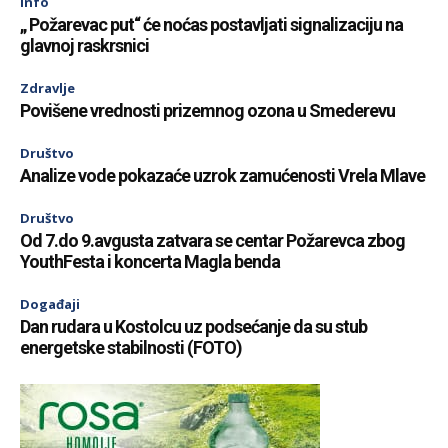
Info
„ Požarevac put“ će noćas postavljati signalizaciju na
glavnoj raskrsnici
Zdravlje
Povišene vrednosti prizemnog ozona u Smederevu
Društvo
Analize vode pokazaće uzrok zamućenosti Vrela Mlave
Društvo
Od 7.do 9.avgusta zatvara se centar Požarevca zbog
YouthFesta i koncerta Magla benda
Događaji
Dan rudara u Kostolcu uz podsećanje da su stub
energetske stabilnosti (FOTO)