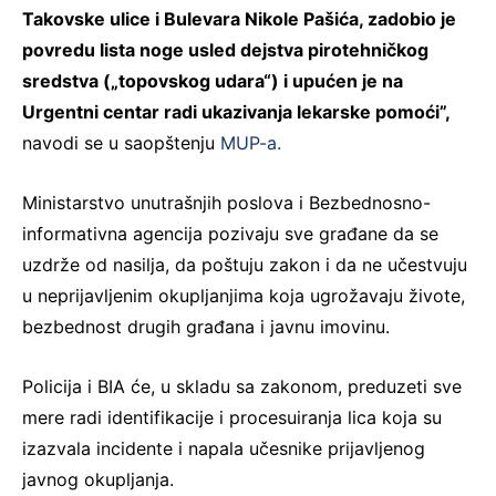
Takovske ulice i Bulevara Nikole Pašića, zadobio je
povredu lista noge usled dejstva pirotehničkog
sredstva („topovskog udara“) i upućen je na
Urgentni centar radi ukazivanja lekarske pomoći”,
navodi se u saopštenju
MUP-a.
Ministarstvo unutrašnjih poslova i Bezbednosno-
informativna agencija pozivaju sve građane da se
uzdrže od nasilja, da poštuju zakon i da ne učestvuju
u neprijavljenim okupljanjima koja ugrožavaju živote,
bezbednost drugih građana i javnu imovinu.
Policija i BIA će, u skladu sa zakonom, preduzeti sve
mere radi identifikacije i procesuiranja lica koja su
izazvala incidente i napala učesnike prijavljenog
javnog okupljanja.