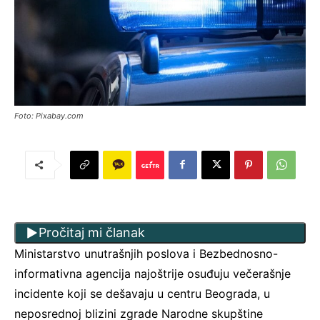
Foto: Pixabay.com
Pročitaj mi članak
Ministarstvo unutrašnjih poslova i Bezbednosno-
informativna agencija najoštrije osuđuju večerašnje
incidente koji se dešavaju u centru Beograda, u
neposrednoj blizini zgrade Narodne skupštine