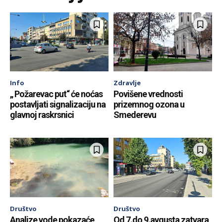
Info
Zdravlje
„ Požarevac put“ će noćas
Povišene vrednosti
postavljati signalizaciju na
prizemnog ozona u
glavnoj raskrsnici
Smederevu
Društvo
Društvo
Analize vode pokazaće
Od 7.do 9.avgusta zatvara