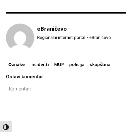
eBraničevo
Regionalni internet portal - eBraničevo
Oznake
incidenti
MUP
policija
skupština
Ostavi komentar
Toggle High Contrast