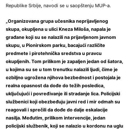
Republike Srbije, navodi se u saopštenju MUP-a.
„Organizovana grupa učesnika neprijavljenog
skupa, okupljena u ulici Kneza Miloša, napala je
građane koji su se nalazili na prijavljenom javnom
skupu, u Pionirskom parku, bacajući različite
predmete i pirotehnička sredstva u pravcu
okupljenih. Tom prilikom je zapaljen jedan od šatora,
u kojima su se u tom trenutku nalazili ljudi, čime je
ozbiljno ugrožena njihova bezbednost i postojala je
realna opasnost da dođe do težih posledica,
uključujući i povređivanje ili stradanje lica. Policijski
službenici koji obezbeđuju javni red i mir odmah su
reagovali i sprečili da dođe do dalje eskalacije
nasilja. Međutim, prilikom intervencije, jedan
policijski službenik, koji se nalazio u kordonu na uglu