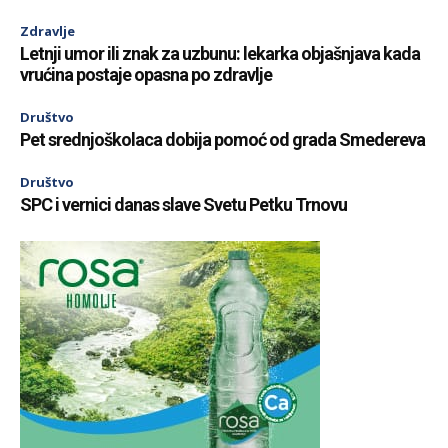
Zdravlje
Letnji umor ili znak za uzbunu: lekarka objašnjava kada
vrućina postaje opasna po zdravlje
Društvo
Pet srednjoškolaca dobija pomoć od grada Smedereva
Društvo
SPC i vernici danas slave Svetu Petku Trnovu