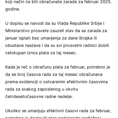
koji način će biti obračunate zarade za februar 2025.
godine.
U dopisu se navodi da su Vlada Republike Srbije i
Ministarstvo prosvete zauzeli stav da se zarada za
januar isplati bez umanjenja za dane štrajka ili
obustave nastave i da su svi prosvetni radnici dobili
celokupan iznos plata za taj mesec.
Kada je reč o obračunu plata za februar, potrebno je
da se broj časova rada za taj mesec obračunava
prema evidenciji o ostvarenim efektivnim časovima
rada za svakog zaposlenog u okviru
četrdesetočasovne radne nedelje.
Ukoliko se umanjuju efektivni časovi rada za februar,
potrebno je dostaviti plan nadoknade nadležnoj