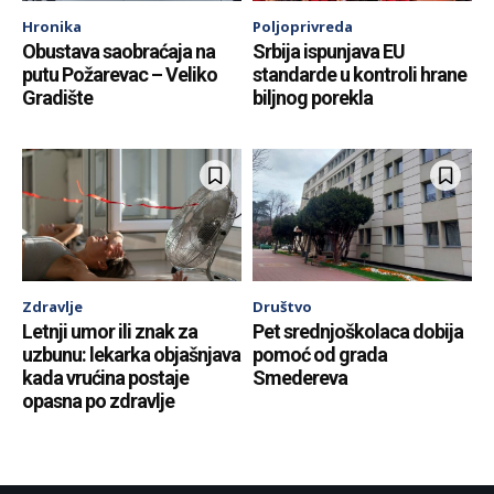
Hronika
Poljoprivreda
Obustava saobraćaja na
Srbija ispunjava EU
putu Požarevac – Veliko
standarde u kontroli hrane
Gradište
biljnog porekla
Zdravlje
Društvo
Letnji umor ili znak za
Pet srednjoškolaca dobija
uzbunu: lekarka objašnjava
pomoć od grada
kada vrućina postaje
Smedereva
opasna po zdravlje