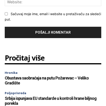
Web
Sačuvaj moje ime, email i website u pretaživaču za sledeći
put.
Pročitaj više
Hronika
Obustava saobraćaja na putu Požarevac – Veliko
Gradište
Poljoprivreda
Srbija ispunjava EU standarde u kontroli hrane biljnog
porekla