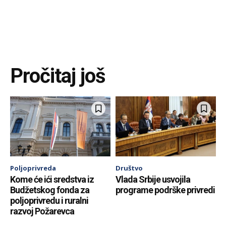
Pročitaj još
Poljoprivreda
Društvo
Kome će ići sredstva iz
Vlada Srbije usvojila
Budžetskog fonda za
programe podrške privredi
poljoprivredu i ruralni
razvoj Požarevca