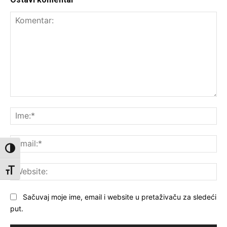
Komentar:
Ime
Ema
Toggle High Contrast
Web
Toggle Font size
Sačuvaj moje ime, email i website u pretaživaču za sledeći
put.