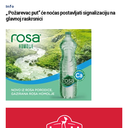
Info
„ Požarevac put“ će noćas postavljati signalizaciju na
glavnoj raskrsnici