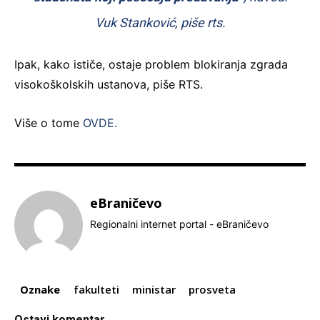
Vuk Stanković, piše rts.
Ipak, kako ističe, ostaje problem blokiranja zgrada
visokoškolskih ustanova, piše RTS.
Više o tome
OVDE.
eBraničevo
Regionalni internet portal - eBraničevo
Oznake
fakulteti
ministar
prosveta
Ostavi komentar