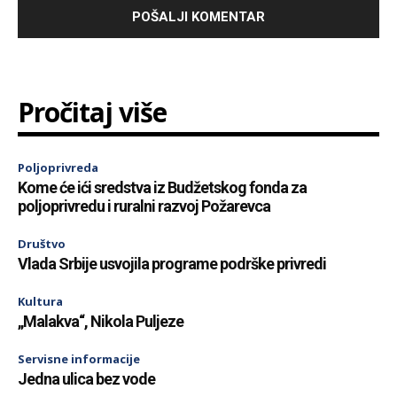
Pročitaj više
Poljoprivreda
Kome će ići sredstva iz Budžetskog fonda za
poljoprivredu i ruralni razvoj Požarevca
Društvo
Vlada Srbije usvojila programe podrške privredi
Kultura
„Malakva“, Nikola Puljeze
Servisne informacije
Jedna ulica bez vode