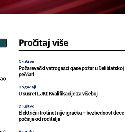
Pročitaj više
Društvo
Požarevački vatrogasci gase požar u Deliblatskoj
peščari
nao
Događaji
U susret LJKI: Kvalifikacije za višeboj
Društvo
Električni trotinet nije igračka – bezbednost dece
počinje od roditelja
ove
Hronika