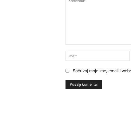
Komentar:
Sačuvaj moje ime, email i webs