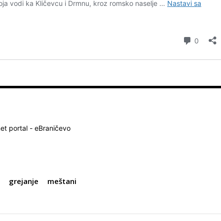
net portal - eBraničevo
c
grejanje
meštani