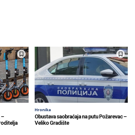
Hronika
 –
Obustava saobraćaja na putu Požarevac –
oditelja
Veliko Gradište