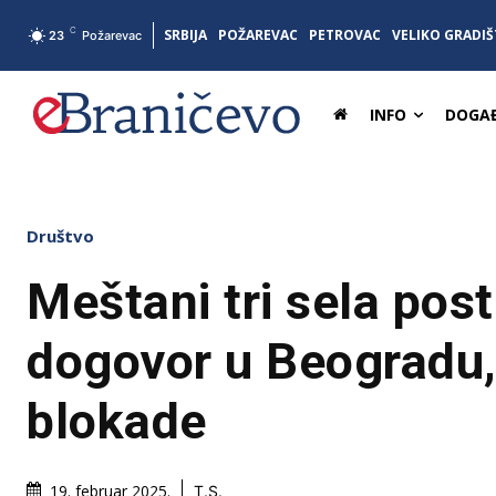
C
SRBIJA
POŽAREVAC
PETROVAC
VELIKO GRADIŠ
23
Požarevac
INFO
DOGAĐ
Društvo
Meštani tri sela post
dogovor u Beogradu, 
blokade
19. februar 2025.
T.S.