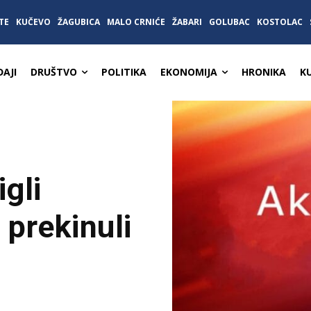
TE
KUČEVO
ŽAGUBICA
MALO CRNIĆE
ŽABARI
GOLUBAC
KOSTOLAC
AJI
DRUŠTVO
POLITIKA
EKONOMIJA
HRONIKA
K
igli
prekinuli