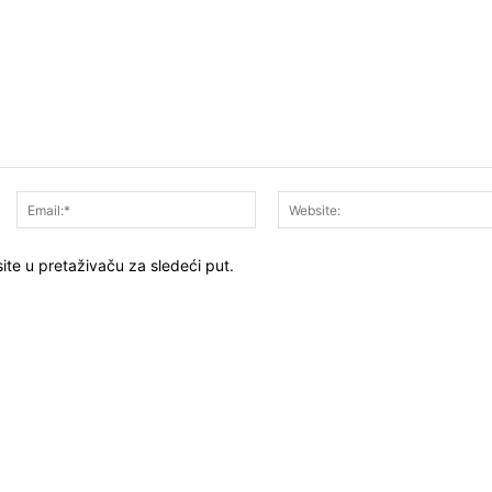
Ime:*
Email:*
ite u pretaživaču za sledeći put.