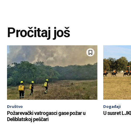
Pročitaj još
Društvo
Događaji
Požarevački vatrogasci gase požar u
U susret LJKI
Deliblatskoj peščari