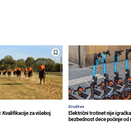
Društvo
: Kvalifikacije za višeboj
Električni trotinet nije igračka
bezbednost dece počinje od r