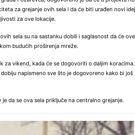
iteta za grejanje ovih sela i da će biti urađen novi ide
jivosti za ove lokacije.
vih sela su na sastanku dobili i saglasnost da će ov
rilikom budućih proširenja mreže.
k za vikend, kada će se dogovoriti o daljim koracima
dobiju napismeno sve što je dogovoreno kako bi još
e da se ova sela priključe na centralno grejanje.