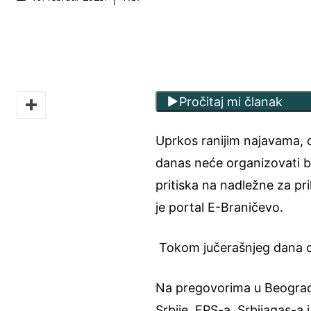
Pročitaj mi članak
Uprkos ranijim najavama, 
danas neće organizovati b
pritiska na nadležne za pri
je portal E-Braničevo.
Tokom jučerašnjeg dana on
Na pregovorima u Beograd
Srbije, EPS-a, Srbijagas-a