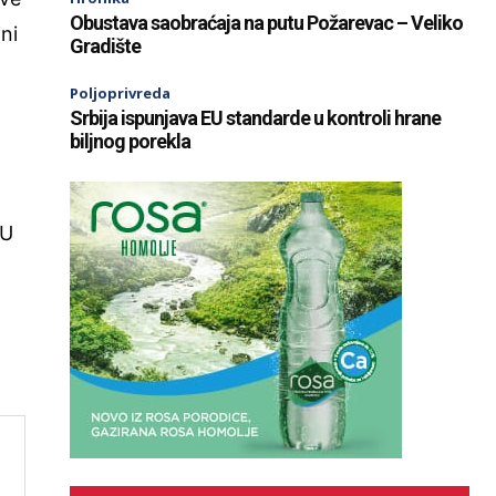
Obustava saobraćaja na putu Požarevac – Veliko
jni
Gradište
Poljoprivreda
Srbija ispunjava EU standarde u kontroli hrane
e
biljnog porekla
.U