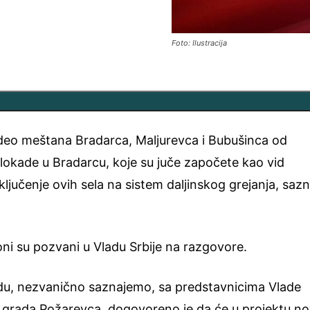
Foto: Ilustracija
deo meštana Bradarca, Maljurevca i Bubušinca od
lokade u Bradarcu, koje su juče započete kao vid
ključenje ovih sela na sistem daljinskog grejanja, saz
i su pozvani u Vladu Srbije na razgovore.
u, nezvanično saznajemo, sa predstavnicima Vlade
 i grada Požarevca, dogovoreno je da će u projektu n