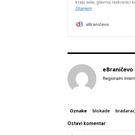
eBraničevo
Regionalni inter
Oznake
blokade
bradara
Ostavi komentar