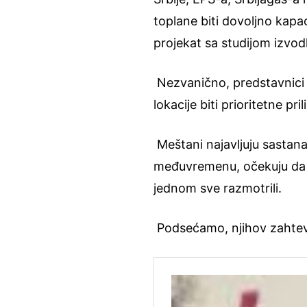
toplane biti dovoljno kapac
projekat sa studijom izvodl
Nezvanično, predstavnici o
lokacije biti prioritetne p
Meštani najavljuju sastana
međuvremenu, očekuju da 
jednom sve razmotrili.
Podsećamo, njihov zahtev j