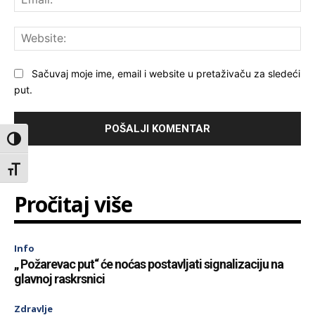
Web
Sačuvaj moje ime, email i website u pretaživaču za sledeći
put.
Toggle High Contrast
Toggle Font size
Pročitaj više
Info
„ Požarevac put“ će noćas postavljati signalizaciju na
glavnoj raskrsnici
Zdravlje