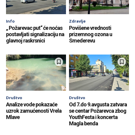
Info
Zdravlje
„ Požarevac put“ će noćas
Povišene vrednosti
postavljati signalizaciju na
prizemnog ozona u
glavnoj raskrsnici
Smederevu
Društvo
Društvo
Analize vode pokazaće
Od 7.do 9.avgusta zatvara
uzrok zamućenosti Vrela
se centar Požarevca zbog
Mlave
YouthFesta i koncerta
Magla benda