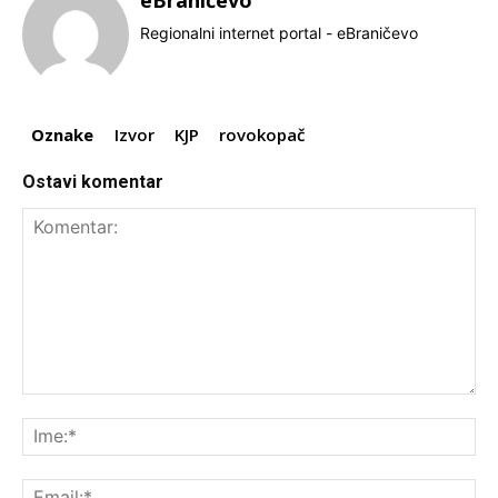
Regionalni internet portal - eBraničevo
Oznake
Izvor
KJP
rovokopač
Ostavi komentar
Komentar:
Ime
Ema