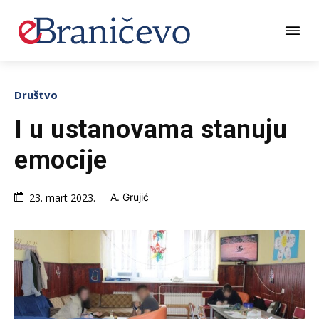
Društvo
I u ustanovama stanuju
emocije
23. mart 2023.
A. Grujić