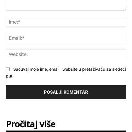
Komentar:
Ime
Ema
Web
Sačuvaj moje ime, email i website u pretaživaču za sledeći
put.
Pročitaj više