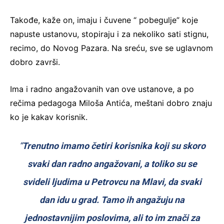
Takođe, kaže on, imaju i čuvene “ pobegulje” koje
napuste ustanovu, stopiraju i za nekoliko sati stignu,
recimo, do Novog Pazara. Na sreću, sve se uglavnom
dobro završi.
Ima i radno angažovanih van ove ustanove, a po
rečima pedagoga Miloša Antića, meštani dobro znaju
ko je kakav korisnik.
“
Trenutno imamo četiri korisnika koji su skoro
svaki dan radno angažovani, a toliko su se
svideli ljudima u Petrovcu na Mlavi, da svaki
dan idu u grad. Tamo ih angažuju na
jednostavnijim poslovima, ali to im znači za