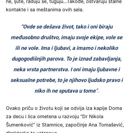
ne, ljute, raduju se, tuguju…Takođe, ostvaruju stalne
kontakte i sa meštanima ovih sela.
“Ovde se dešava život, tako i oni biraju
međusobno društvo, imaju svoje ekipe, vole se
ili ne vole. Ima i ljubavi, a imamo i nekoliko
dugogodišnjih parova. To je iznad zabavljanja,
neka vrsta partnerstva. I oni imaju ljubavne i
seksualne potrebe, to je njihovo ljudsko pravo i
niko ih ne sputava u tome
”.
Ovako priču o životu koji se odvija iza kapije Doma
za decu i lica ometena u razvoju “Dr Nikola
Šumenković” iz Stamnice, započinje Ana Tomašević,
direktorka te ustanove.