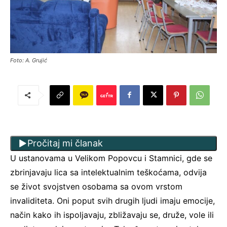
Foto: A. Grujić
Pročitaj mi članak
U ustanovama u Velikom Popovcu i Stamnici, gde se
zbrinjavaju lica sa intelektualnim teškoćama, odvija
se život svojstven osobama sa ovom vrstom
invaliditeta. Oni poput svih drugih ljudi imaju emocije,
način kako ih ispoljavaju, zbližavaju se, druže, vole ili