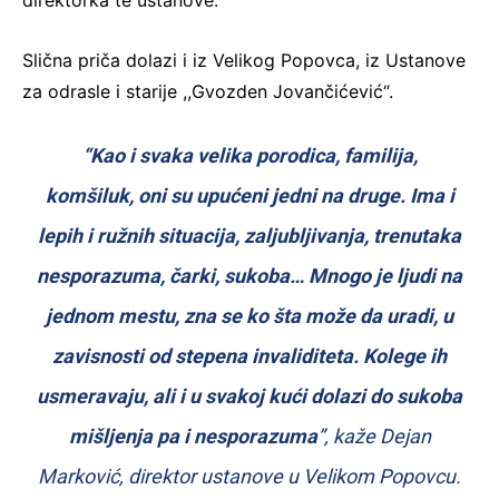
Slična priča dolazi i iz Velikog Popovca, iz Ustanove
za odrasle i starije ,,Gvozden Jovančićević“.
“Kao i svaka velika porodica, familija,
komšiluk, oni su upućeni jedni na druge. Ima i
lepih i ružnih situacija, zaljubljivanja, trenutaka
nesporazuma, čarki, sukoba… Mnogo je ljudi na
jednom mestu, zna se ko šta može da uradi, u
zavisnosti od stepena invaliditeta. Kolege ih
usmeravaju, ali i u svakoj kući dolazi do sukoba
mišljenja pa i nesporazuma
”, kaže Dejan
Marković, direktor ustanove u Velikom Popovcu.