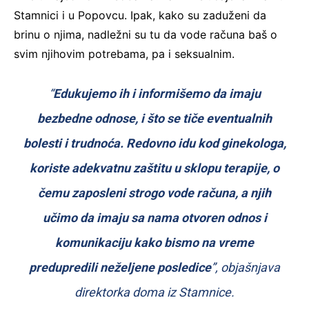
Stamnici i u Popovcu. Ipak, kako su zaduženi da
brinu o njima, nadležni su tu da vode računa baš o
svim njihovim potrebama, pa i seksualnim.
“
Edukujemo ih i informišemo da imaju
bezbedne odnose, i što se tiče eventualnih
bolesti i trudnoća. Redovno idu kod ginekologa,
koriste adekvatnu zaštitu u sklopu terapije, o
čemu zaposleni strogo vode računa, a njih
učimo da imaju sa nama otvoren odnos i
komunikaciju kako bismo na vreme
predupredili neželjene posledice
”, objašnjava
direktorka doma iz Stamnice.