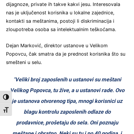
dijagnoze, private ih takve kakvi jesu. Interesovala
nas je uključenost korisnika u lokalne zajednice,
kontakti sa meštanima, postoji li diskriminacija i
zloupotreba osoba sa intelektualnim teškoćama.
Dejan Marković, direktor ustanove u Velikom
Popovcu, čak smatra da je prednost korisnika što su
smešteni u selu.
“
Veliki broj zaposlenih u ustanovi su meštani
Velikog Popovca, tu žive, a u ustanovi rade. Ovo
Toggle High Contrast
je ustanova otvorenog tipa, mnogi korisnici uz
Toggle Font size
blagu kontrolu zaposlenih odlaze do
prodavnice, prošetaju do sela. Oni poznaju
meštane i obratno. Neki su tu i po 40 godina, i