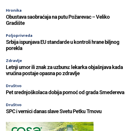
Hronika
Obustava saobraćaja na putu Požarevac – Veliko
Gradište
Poljoprivreda
Srbija ispunjava EU standarde u kontroli hrane biljnog
porekla
Zdravlje
Letnji umor ili znak za uzbunu: lekarka objašnjava kada
vrućina postaje opasna po zdravlje
Društvo
Pet srednjoškolaca dobija pomoć od grada Smedereva
Društvo
SPC i vernici danas slave Svetu Petku Trnovu