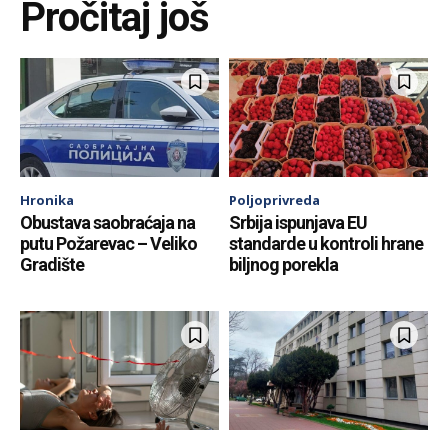
Pročitaj još
Hronika
Poljoprivreda
Obustava saobraćaja na
Srbija ispunjava EU
putu Požarevac – Veliko
standarde u kontroli hrane
Gradište
biljnog porekla