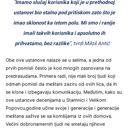
“
Imamo slučaj korisnika koji je u prethodnoj
ustanovi bio stalno pod pritiskom zato što je
imao sklonost ka istom polu. Mi smo i ranije
imali takvih korisnika i apsolutno ih
prihvatamo, bez razlike
”, tvrdi Miloš Antić.
Obe ove ustanove nalaze se u selima, a jedna od
prvih pomisli često je kod mnogih zasnovana na
predrasudama. Primera radi, nije mali broj ljudi koji
odmah pomisli da meštani zaziru od ovih lica, da ih
se klone i izbegavaju komunikaciju. Međutim, kako su
ove ustanove decenijama u Stamnici i Velikom
Popovcu,godine učine svoje i generacije i generacije
meštana sažive se sa komšijama iz ovih domova.
Većini dobronamernih ljudi ne smetaju njihove