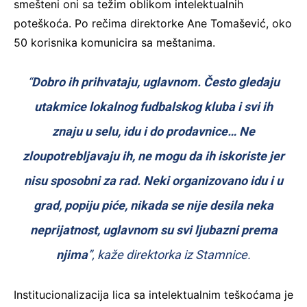
smešteni oni sa težim oblikom intelektualnih
poteškoća. Po rečima direktorke Ane Tomašević, oko
50 korisnika komunicira sa meštanima.
“
Dobro ih prihvataju, uglavnom. Često gledaju
utakmice lokalnog fudbalskog kluba i svi ih
znaju u selu, idu i do prodavnice… Ne
zloupotrebljavaju ih, ne mogu da ih iskoriste jer
nisu sposobni za rad. Neki organizovano idu i u
grad, popiju piće, nikada se nije desila neka
neprijatnost, uglavnom su svi ljubazni prema
njima
”, kaže direktorka iz Stamnice.
Institucionalizacija lica sa intelektualnim teškoćama je