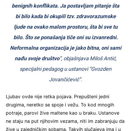
benignih konflikata. Ja postavljam pitanje šta
bi bilo kada bi okupili tzv. zdravorazumske
ljude na ovako malom prostoru, šta bi sve tu
bilo. Što se ponašanja tiče oni su izvanredni.
Neformalna organizacija je jako bitna, oni sami
nađu svoje društvo
”, objašnjava Miloš Antić,
specijalni pedagog u ustanovi “Gvozden
Jovančićević”.
Ljubav ovde nije retka pojava. Prepušteni jedni
drugima, neretko se spoje i vežu. To kod mnogih
potraje, parovi žive maltene kao u braku. Ustanove
ne staju na put njihovim vezama, niti im zabranjuju da
žive u zajedničkim sobama. Takvih slučajeva ima i u