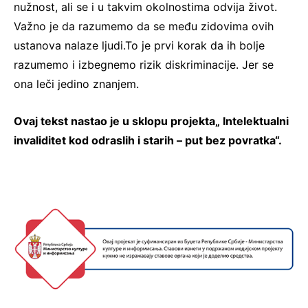
nužnost, ali se i u takvim okolnostima odvija život.
Važno je da razumemo da se među zidovima ovih
ustanova nalaze ljudi.To je prvi korak da ih bolje
razumemo i izbegnemo rizik diskriminacije. Jer se
ona leči jedino znanjem.
Ovaj tekst nastao je u sklopu projekta„ Intelektualni
invaliditet kod odraslih i starih – put bez povratka“.