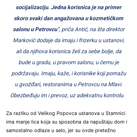
socijalizaciju. Jedna korisnica je na primer
skoro svaki dan angažovana u kozmetičkom
salonu u Petrovcu
”, priča Antić, na šta direktor
Marković dodaje da imaju i frizerku u ustanovi,
ali da njihova korisnica želi za sebe bolje, da
bude u gradu, u pravom salonu, u čemu je
podržavaju. Imaju, kaže, i korisnike koji pomažu
u gvožđari, restoranima u Petrovcu na Mlavi.
Obezbeđuju im i prevoz, uz adekvatnu kontrolu.
Za razliku od Velikog Popovca ustanova u Stamnici
ima manje lica koja su sposobna da napuštaju dom i
samostalno odlaze u selo, jer su ovde pretežno