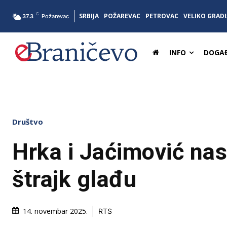
C
SRBIJA
POŽAREVAC
PETROVAC
VELIKO GRADI
37.3
Požarevac
INFO
DOGAĐ
Društvo
Hrka i Jaćimović nast
štrajk glađu
14. novembar 2025.
RTS