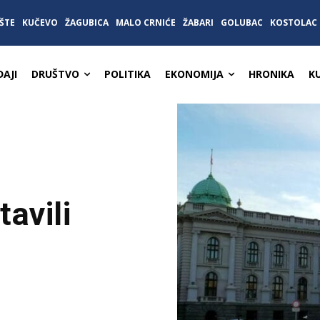
ŠTE
KUČEVO
ŽAGUBICA
MALO CRNIĆE
ŽABARI
GOLUBAC
KOSTOLAC
AJI
DRUŠTVO
POLITIKA
EKONOMIJA
HRONIKA
K
avili