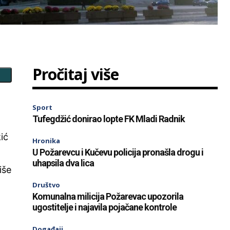
Pročitaj više
Sport
Tufegdžić donirao lopte FK Mladi Radnik
kić
Hronika
U Požarevcu i Kučevu policija pronašla drogu i
uhapsila dva lica
iše
Društvo
Komunalna milicija Požarevac upozorila
ugostitelje i najavila pojačane kontrole
Događaji