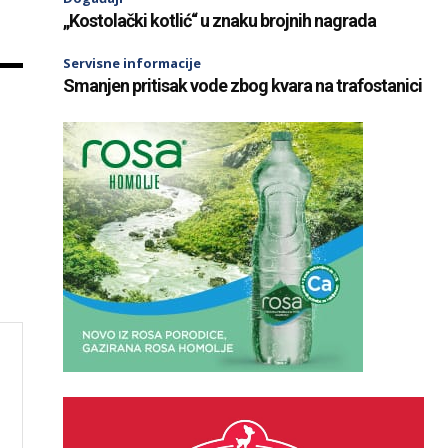
„Kostolački kotlić“ u znaku brojnih nagrada
Servisne informacije
Smanjen pritisak vode zbog kvara na trafostanici