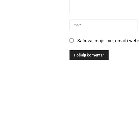
Komentar:
Sačuvaj moje ime, email i webs