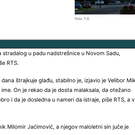
Foto: T.S.
a stradalog u padu nadstrešnice u Novom Sadu,
iše RTS.
dana štrajkuje glađu, stabilno je, izjavio je Velibor Mi
no ime. On je rekao da je dosta malaksala, da otežano
obro i da je dosledna u nameri da istraje, piše RTS, a v
nik Milomir Jaćimović, a njegov maloletni sin juče je