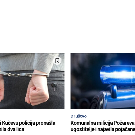
Društvo
i Kučevu policija pronašla
Komunalna milicija Požareva
ila dva lica
ugostitelje i najavila pojačan