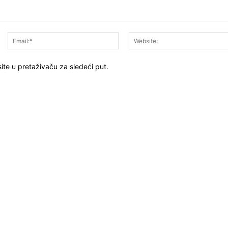
Ime:*
Email:*
ite u pretaživaču za sledeći put.