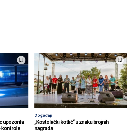
Događaji
c upozorila
„Kostolački kotlić“ u znaku brojnih
e kontrole
nagrada