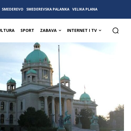
SMEDEREVO
SMEDEREVSKA PALANKA
VELIKA PLANA
ULTURA
SPORT
ZABAVA
INTERNET I TV