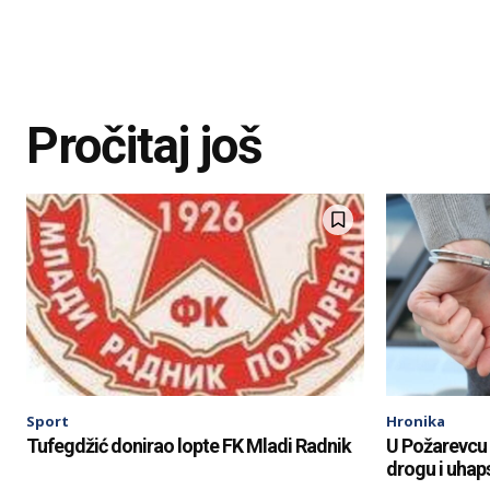
Pročitaj još
Sport
Hronika
Tufegdžić donirao lopte FK Mladi Radnik
U Požarevcu 
drogu i uhaps