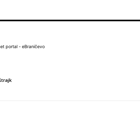
net portal - eBraničevo
štrajk