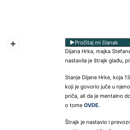
Pročitaj mi članak
Dijana Hrka, majka Stefan
nastavila je štrajk glađu, p
Stanje Dijane Hrke, koja 13 
koji je govorio juče u nje
priča, ali da je mentalno d
o tome
OVDE.
Štrajk je nastavio i prevoz