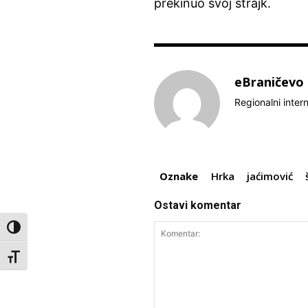
prekinuo svoj štrajk.
eBraničevo
Regionalni inter
Oznake
Hrka
jaćimović
Ostavi komentar
Toggle High Contrast
Toggle Font size