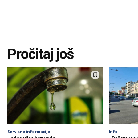
Pročitaj još
Servisne informacije
Info