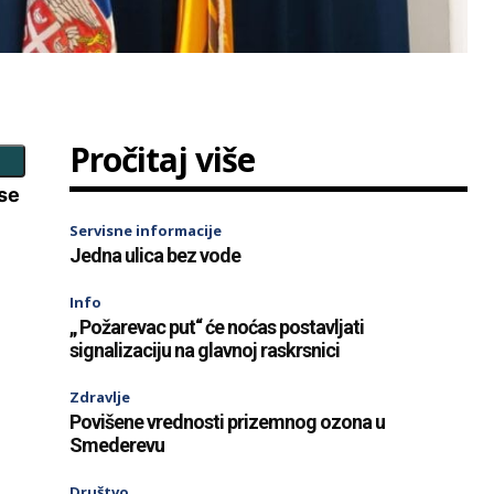
Pročitaj više
se
Servisne informacije
Jedna ulica bez vode
Info
„ Požarevac put“ će noćas postavljati
signalizaciju na glavnoj raskrsnici
Zdravlje
Povišene vrednosti prizemnog ozona u
Smederevu
Društvo