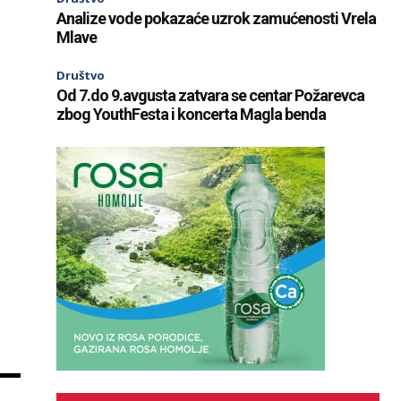
Analize vode pokazaće uzrok zamućenosti Vrela
Mlave
Društvo
Od 7.do 9.avgusta zatvara se centar Požarevca
zbog YouthFesta i koncerta Magla benda
,