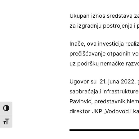
Ukupan iznos sredstava za 
za izgradnju postrojenja i
Inače, ova investicija rea
prečišćavanje otpadnih vod
uz podršku nemačke razv
Ugovor su 21. juna 2022. g
saobraćaja i infrastruktu
Pavlović, predstavnik Nem
Toggle High Contrast
direktor JKP „Vodovod i kan
Toggle Font size