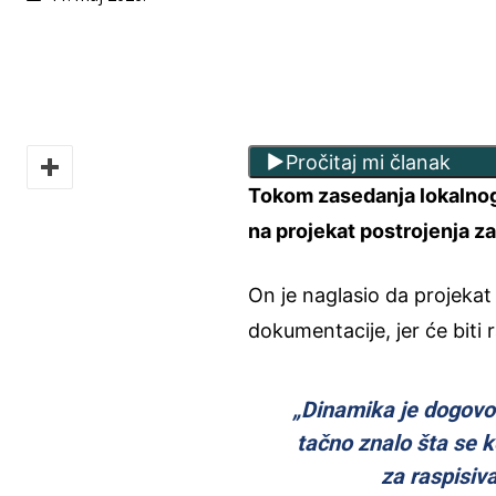
Pročitaj mi članak
Tokom zasedanja lokalnog
na projekat postrojenja z
On je naglasio da projekat
dokumentacije, jer će biti
„Dinamika je dogovor
tačno znalo šta se k
za raspisiv