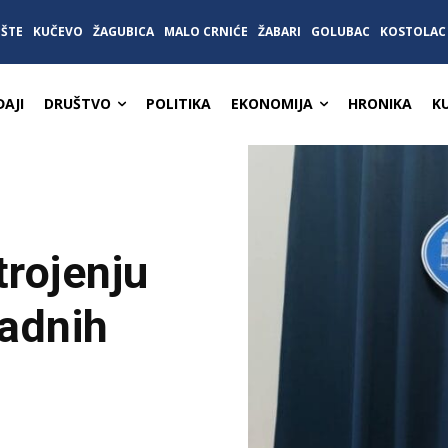
IŠTE
KUČEVO
ŽAGUBICA
MALO CRNIĆE
ŽABARI
GOLUBAC
KOSTOLAC
AJI
DRUŠTVO
POLITIKA
EKONOMIJA
HRONIKA
K
trojenju
padnih