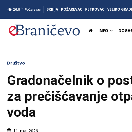
C
SRBIJA
POŽAREVAC
PETROVAC
VELIKO GRAD
26.8
Požarevac
INFO
DOGAĐ
Društvo
Gradonačelnik o pos
za prečišćavanje ot
voda
11. maj 2026.