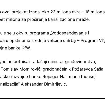
ovaj projekat iznosi oko 23 miliona evra – 18 miliona
 pet miliona za proširenje kanalizacione mreže.
lizuje se u okviru programa „Vodosnabdevanje i
a u opštinama srednje veličine u Srbiji – Program VI“
ojne banke KfW.
odine potpisali tadašnji ministar građevinarstva,
re Tomislav Momirović, gradonačelnik Požarevca Saša
ačke razvojne banke Rojdiger Hartman i tadašnji
alizacija“ Aleksandar Dimitrijević.