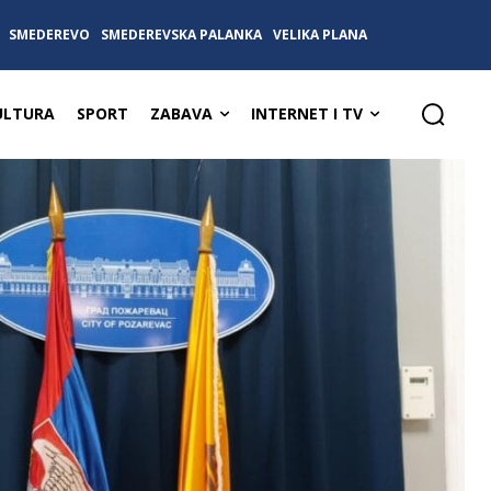
SMEDEREVO
SMEDEREVSKA PALANKA
VELIKA PLANA
ULTURA
SPORT
ZABAVA
INTERNET I TV