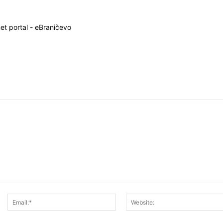
net portal - eBraničevo
Ime:*
Email:*