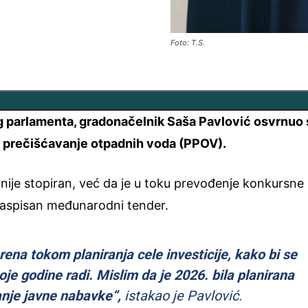
Foto: T.S.
 parlamenta, gradonačelnik Saša Pavlović osvrnuo 
a prečišćavanje otpadnih voda (PPOV).
 nije stopiran, već da je u toku prevođenje konkursne
 raspisan međunarodni tender.
ena tokom planiranja cele investicije, kako bi se
oje godine radi. Mislim da je 2026. bila planirana
anje javne nabavke“,
istakao je Pavlović.