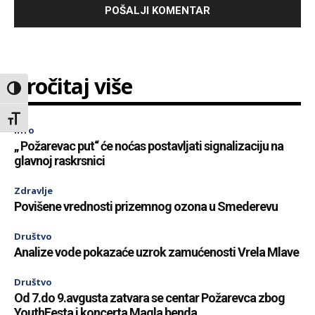
Pročitaj više
Toggle High Contrast
Toggle Font size
Info
„ Požarevac put“ će noćas postavljati signalizaciju na
glavnoj raskrsnici
Zdravlje
Povišene vrednosti prizemnog ozona u Smederevu
Društvo
Analize vode pokazaće uzrok zamućenosti Vrela Mlave
Društvo
Od 7.do 9.avgusta zatvara se centar Požarevca zbog
YouthFesta i koncerta Magla benda