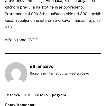
U dvodnevnom nasilju Albanaca, Srbi su ubijani na
kućnom pragu, a na stotine ih je povređeno.
Proterano je 4.000 Srba, uništeno više od 800 srpskih
kuća, zapaljeno i uništeno 35 crkava i manastira, piše
RTS.
Više o tome
OVDE.
eBraničevo
Regionalni internet portal - eBraničevo
Oznake
KIM
Kosovo
pogrom
Ostavi komentar