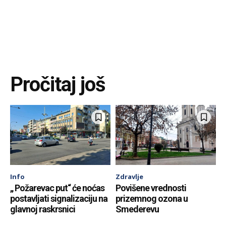
Pročitaj još
Info
Zdravlje
„ Požarevac put“ će noćas
Povišene vrednosti
postavljati signalizaciju na
prizemnog ozona u
glavnoj raskrsnici
Smederevu