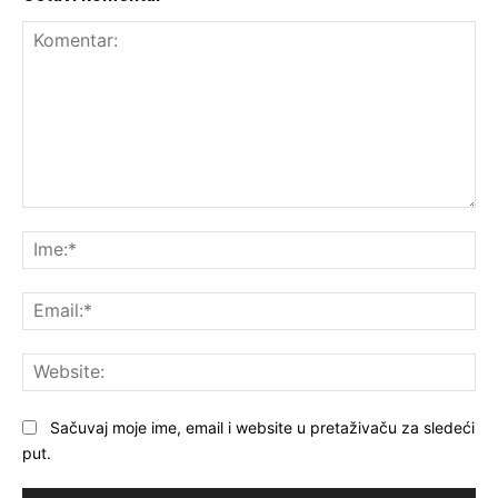
Komentar:
Ime
Ema
Web
Sačuvaj moje ime, email i website u pretaživaču za sledeći
put.