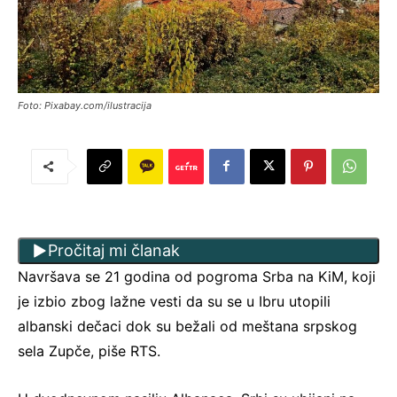
Foto: Pixabay.com/ilustracija
Pročitaj mi članak
Navršava se 21 godina od pogroma Srba na KiM, koji
je izbio zbog lažne vesti da su se u Ibru utopili
albanski dečaci dok su bežali od meštana srpskog
sela Zupče, piše RTS.