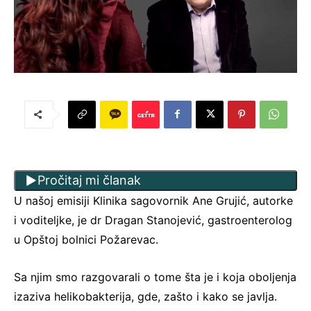
Pročitaj mi članak
U našoj emisiji Klinika sagovornik Ane Grujić, autorke
i voditeljke, je dr Dragan Stanojević, gastroenterolog
u Opštoj bolnici Požarevac.
Sa njim smo razgovarali o tome šta je i koja oboljenja
izaziva helikobakterija, gde, zašto i kako se javlja.