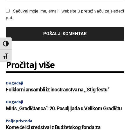
Sačuvaj moje ime, email i website u pretaživaču za sledeći
put.
Toggle High Contrast
Toggle Font size
Pročitaj više
Događaji
Folklorni ansambli iz inostranstva na ,,Stig festu“
Događaji
Miris „Gradištanca“: 20. Pasuljijada u Velikom Gradištu
Poljoprivreda
Kome će ići sredstva iz Budžetskog fonda za