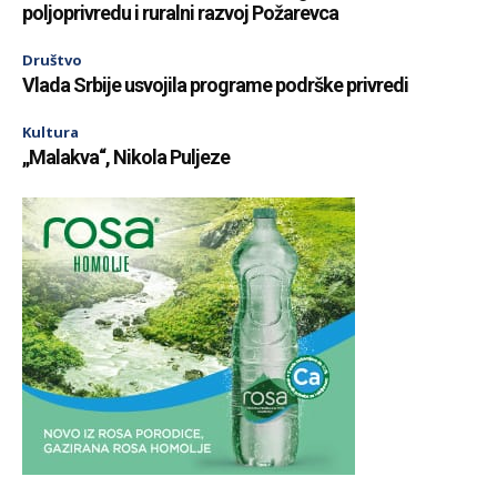
poljoprivredu i ruralni razvoj Požarevca
Društvo
Vlada Srbije usvojila programe podrške privredi
Kultura
„Malakva“, Nikola Puljeze