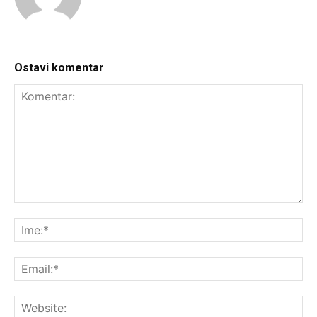
Ostavi komentar
Komentar:
Ime
Ema
Web