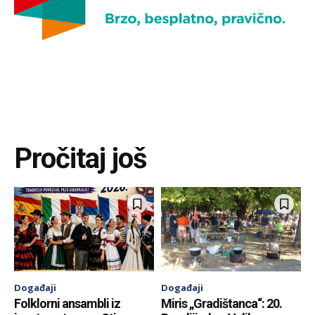
Pročitaj još
Događaji
Događaji
Folklorni ansambli iz
Miris „Gradištanca“: 20.