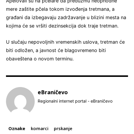
Apelovali su na pčelare da preduzmu neophodne
mere zaštite pčela tokom izvođenja tretmana, a
građani da izbegavaju zadržavanje u blizini mesta na
kojima će se vršiti dezinsekcija dok traje tretman.
U slučaju nepovoljnih vremenskih uslova, tretman će
biti odložen, a javnost će blagovremeno biti
obaveštena o novom terminu.
eBraničevo
Regionalni internet portal - eBraničevo
Oznake
komarci
prskanje