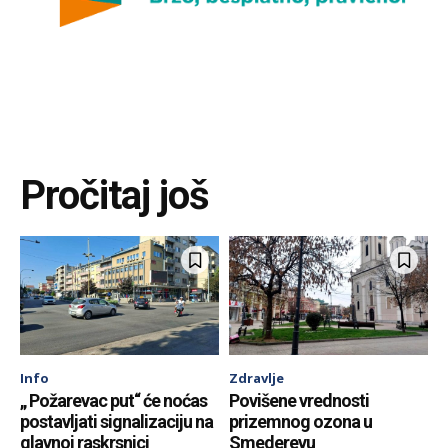
Pročitaj još
Info
Zdravlje
„ Požarevac put“ će noćas
Povišene vrednosti
postavljati signalizaciju na
prizemnog ozona u
glavnoj raskrsnici
Smederevu