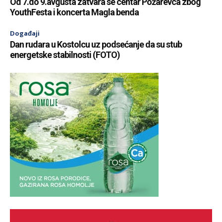
Od 7.do 9.avgusta zatvara se centar Požarevca zbog
YouthFesta i koncerta Magla benda
Događaji
Dan rudara u Kostolcu uz podsećanje da su stub
energetske stabilnosti (FOTO)