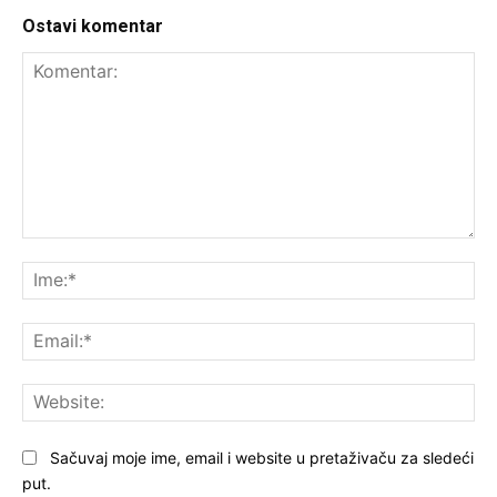
Ostavi komentar
Komentar:
Ime
Ema
Web
Sačuvaj moje ime, email i website u pretaživaču za sledeći
put.