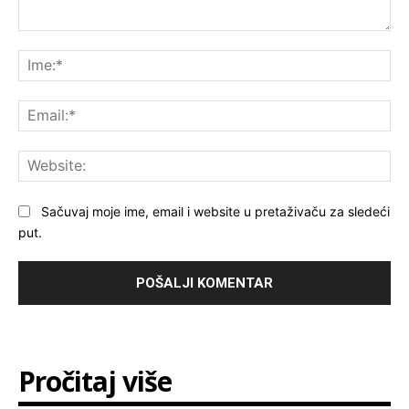
Komentar:
Ime
Ema
Web
Sačuvaj moje ime, email i website u pretaživaču za sledeći
put.
Pročitaj više