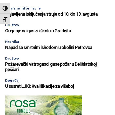
Servisne informacije
Toggle High Contrast
Najavljena isključenja struje od 10. do 13. avgusta
Toggle Font size
Društvo
Grejanje na gas za školu u Gradištu
Hronika
Napad sa smrtnim ishodom u okolini Petrovca
Društvo
Požarevački vatrogasci gase požar u Deliblatskoj
peščari
Događaji
U susret LJKI: Kvalifikacije za višeboj