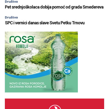
Društvo
Pet srednjoškolaca dobija pomoć od grada Smedereva
Društvo
SPC i vernici danas slave Svetu Petku Trnovu