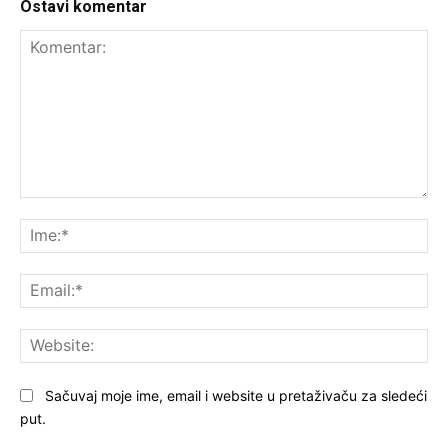
Ostavi komentar
Komentar:
Ime
Ema
Web
Sačuvaj moje ime, email i website u pretaživaču za sledeći
put.