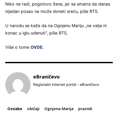
Niko ne radi, pogotovo žene, jer se smatra da danas
nijedan posao ne može doneti sreću, piše RTS.
U narodu se kaže da na Ognjenu Mariju „ne valja ni
konac u iglu udenuti“, piše RTS.
Više o tome
OVDE
.
eBraničevo
Regionalni internet portal - eBraničevo
Oznake
običaji
Ognjena Marija
praznik