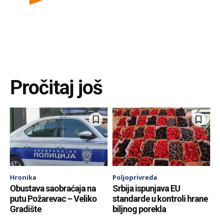
Pročitaj još
Hronika
Poljoprivreda
Obustava saobraćaja na
Srbija ispunjava EU
putu Požarevac – Veliko
standarde u kontroli hrane
Gradište
biljnog porekla