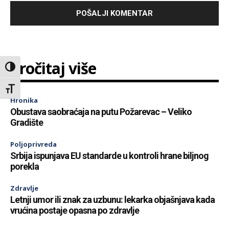
Pročitaj više
Toggle High Contrast
Toggle Font size
Hronika
Obustava saobraćaja na putu Požarevac – Veliko
Gradište
Poljoprivreda
Srbija ispunjava EU standarde u kontroli hrane biljnog
porekla
Zdravlje
Letnji umor ili znak za uzbunu: lekarka objašnjava kada
vrućina postaje opasna po zdravlje