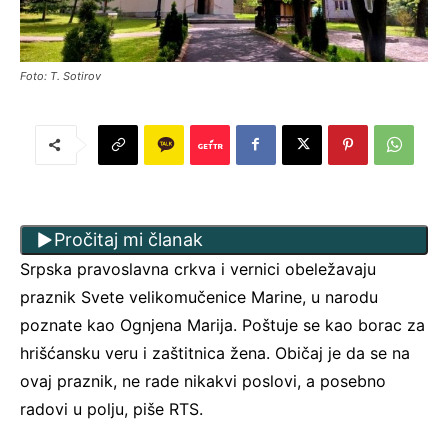
Foto: T. Sotirov
Pročitaj mi članak
Srpska pravoslavna crkva i vernici obeležavaju
praznik Svete velikomučenice Marine, u narodu
poznate kao Ognjena Marija. Poštuje se kao borac za
hrišćansku veru i zaštitnica žena. Običaj je da se na
ovaj praznik, ne rade nikakvi poslovi, a posebno
radovi u polju, piše RTS.