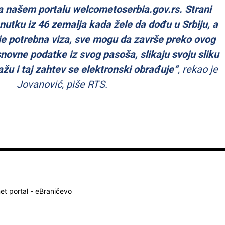
a našem portalu welcometoserbia.gov.rs. Strani
nutku iz 46 zemalja kada žele da dođu u Srbiju, a
 je potrebna viza, sve mogu da završe preko ovog
snovne podatke iz svog pasoša, slikaju svoju sliku
lažu i taj zahtev se elektronski obrađuje“
, rekao je
Jovanović, piše RTS.
net portal - eBraničevo