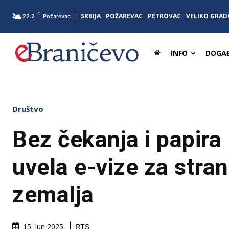
C
SRBIJA
POŽAREVAC
PETROVAC
VELIKO GRAD
22.2
Požarevac
INFO
DOGAĐ
Društvo
Bez čekanja i papira 
uvela e-vize za stran
zemalja
15. jun 2025.
RTS