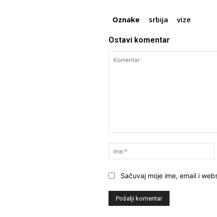
Oznake
srbija
vize
Ostavi komentar
Komentar:
Sačuvaj moje ime, email i webs