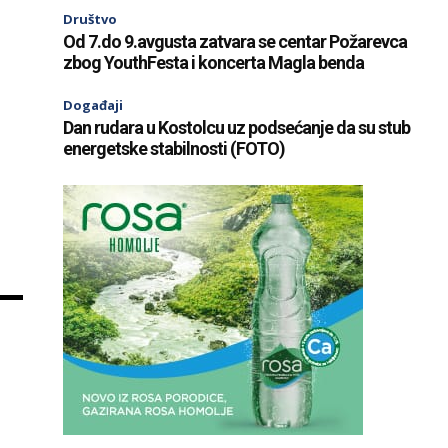
Društvo
Od 7.do 9.avgusta zatvara se centar Požarevca
zbog YouthFesta i koncerta Magla benda
Događaji
Dan rudara u Kostolcu uz podsećanje da su stub
energetske stabilnosti (FOTO)