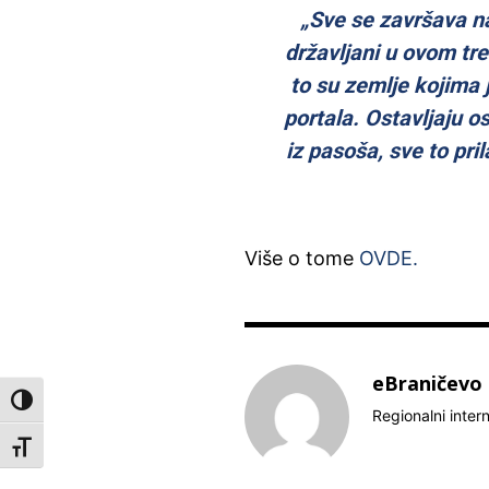
„Sve se završava n
državljani u ovom tre
to su zemlje kojima
portala. Ostavljaju o
iz pasoša, sve to pri
Više o tome
OVDE.
eBraničevo
Toggle High Contrast
Regionalni inter
Toggle Font size