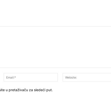
Ime:*
Email:*
ite u pretaživaču za sledeći put.