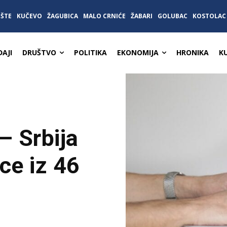
IŠTE
KUČEVO
ŽAGUBICA
MALO CRNIĆE
ŽABARI
GOLUBAC
KOSTOLAC
AJI
DRUŠTVO
POLITIKA
EKONOMIJA
HRONIKA
K
– Srbija
ce iz 46