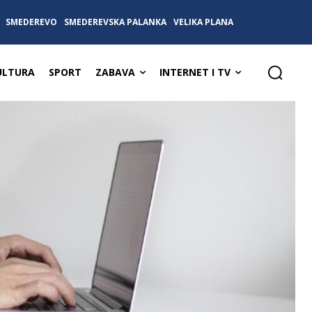
SMEDEREVO
SMEDEREVSKA PALANKA
VELIKA PLANA
ULTURA
SPORT
ZABAVA
INTERNET I TV