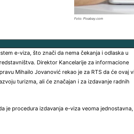
Foto: Pixabay.com
sistem e-viza, što znači da nema čekanja i odlaska u
edstavništva. Direktor Kancelarije za informacione
upravu Mihailo Jovanović rekao je za RTS da će ovaj v
razvoju turizma, ali će značajan i za izdavanje radnih
da je procedura izdavanja e-viza veoma jednostavna,