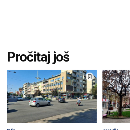
Pročitaj još
Info
Zdravlje