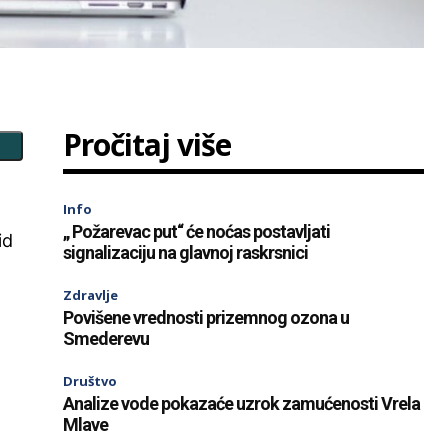
Pročitaj više
Info
„ Požarevac put“ će noćas postavljati
id
signalizaciju na glavnoj raskrsnici
Zdravlje
Povišene vrednosti prizemnog ozona u
Smederevu
Društvo
Analize vode pokazaće uzrok zamućenosti Vrela
Mlave