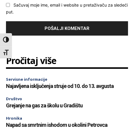
Sačuvaj moje ime, email i website u pretaživaču za sledeći
put.
Toggle High Contrast
Toggle Font size
Pročitaj više
Servisne informacije
Najavljena isključenja struje od 10. do 13. avgusta
Društvo
Grejanje na gas za školu u Gradištu
Hronika
Napad sa smrtnim ishodom u okolini Petrovca