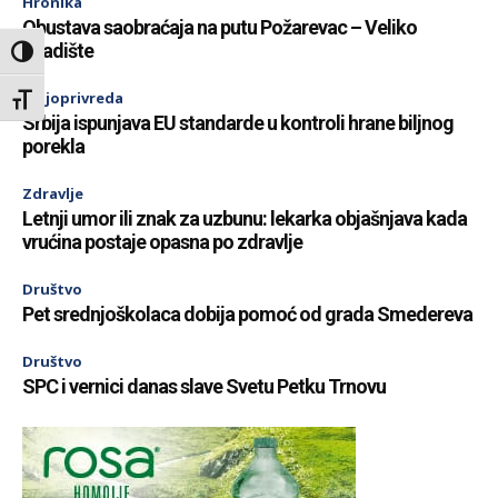
Hronika
Obustava saobraćaja na putu Požarevac – Veliko
Gradište
Toggle High Contrast
Poljoprivreda
Toggle Font size
Srbija ispunjava EU standarde u kontroli hrane biljnog
porekla
Zdravlje
Letnji umor ili znak za uzbunu: lekarka objašnjava kada
vrućina postaje opasna po zdravlje
Društvo
Pet srednjoškolaca dobija pomoć od grada Smedereva
Društvo
SPC i vernici danas slave Svetu Petku Trnovu