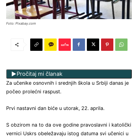
Foto: Pixabay.com
Pročitaj mi članak
Za učenike osnovnih i srednjih škola u Srbiji danas je
počeo prolećni raspust.
Prvi nastavni dan biće u utorak, 22. aprila.
S obzirom na to da ove godine pravoslavni i katolički
vernici Uskrs obeležavaju istog datuma svi učenici u