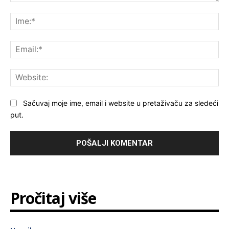
Komentar:
Ime
Ema
Web
Sačuvaj moje ime, email i website u pretaživaču za sledeći
put.
Pročitaj više