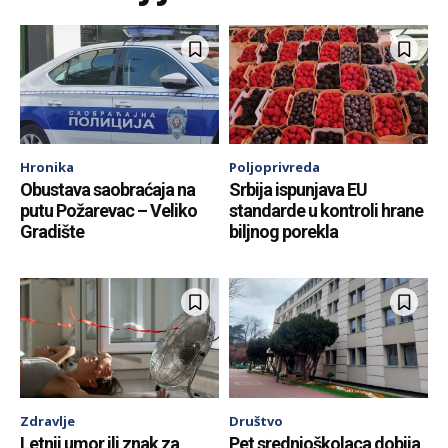
Hronika
Poljoprivreda
Obustava saobraćaja na
Srbija ispunjava EU
putu Požarevac – Veliko
standarde u kontroli hrane
Gradište
biljnog porekla
Zdravlje
Društvo
Letnji umor ili znak za
Pet srednjoškolaca dobija