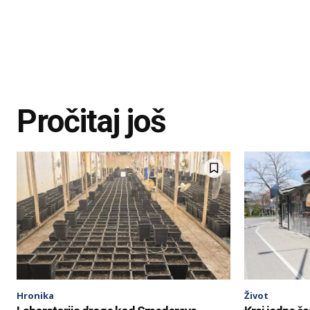
Pročitaj još
Hronika
Život