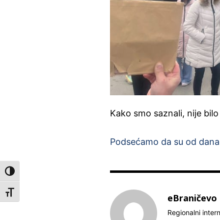
Kako smo saznali, nije bilo
Podsećamo da su od danas
Toggle High Contrast
Toggle Font size
eBraničevo
Regionalni inter