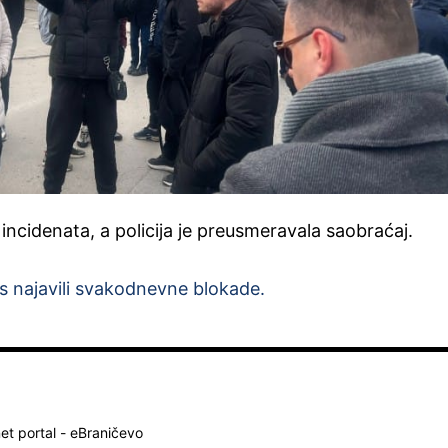
 incidenata, a policija je preusmeravala saobraćaj.
 najavili svakodnevne blokade.
net portal - eBraničevo