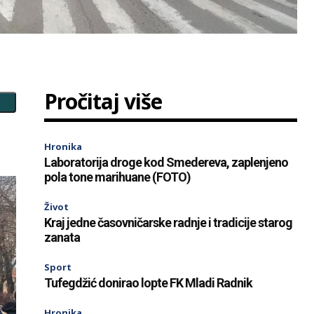
Pročitaj više
Hronika
Laboratorija droge kod Smedereva, zaplenjeno
pola tone marihuane (FOTO)
Život
Kraj jedne časovničarske radnje i tradicije starog
zanata
Sport
Tufegdžić donirao lopte FK Mladi Radnik
Hronika