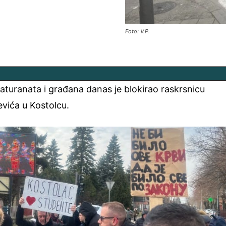
Foto: V.P.
aturanata i građana danas je blokirao raskrsnicu
evića u Kostolcu.