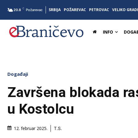
C
SRBIJA
POŽAREVAC
PETROVAC
VELIKO GRAD
20.8
Požarevac
INFO
DOGAĐ
Događaji
Završena blokada ra
u Kostolcu
12. februar 2025.
T.S.