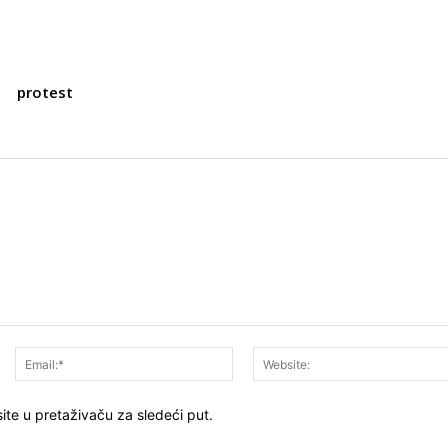
protest
Ime:*
Email:*
ite u pretaživaču za sledeći put.