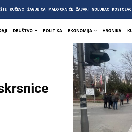
IŠTE
KUČEVO
ŽAGUBICA
MALO CRNIĆE
ŽABARI
GOLUBAC
KOSTOLAC
AJI
DRUŠTVO
POLITIKA
EKONOMIJA
HRONIKA
K
skrsnice