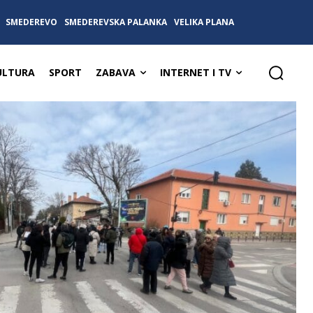
SMEDEREVO
SMEDEREVSKA PALANKA
VELIKA PLANA
ULTURA
SPORT
ZABAVA
INTERNET I TV