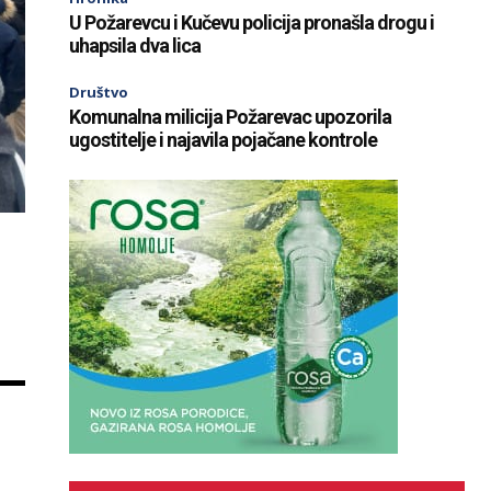
U Požarevcu i Kučevu policija pronašla drogu i
uhapsila dva lica
Društvo
Komunalna milicija Požarevac upozorila
ugostitelje i najavila pojačane kontrole