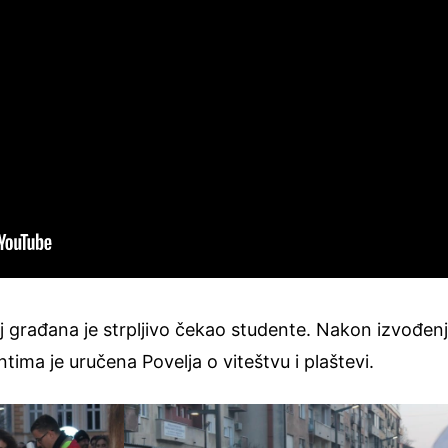
oj građana je strpljivo čekao studente. Nakon izvođen
ima je uručena Povelja o viteštvu i plaštevi.