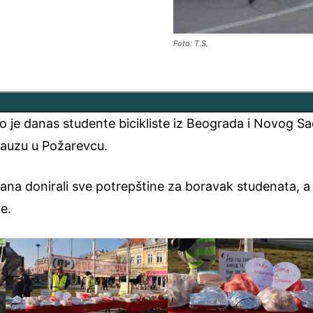
Foto: T.S.
o je danas studente bicikliste iz Beograda i Novog S
pauzu u Požarevcu.
ana donirali sve potrepštine za boravak studenata, a
e.