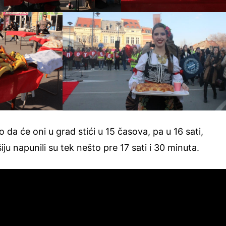
o da će oni u grad stići u 15 časova, pa u 16 sati,
u napunili su tek nešto pre 17 sati i 30 minuta.