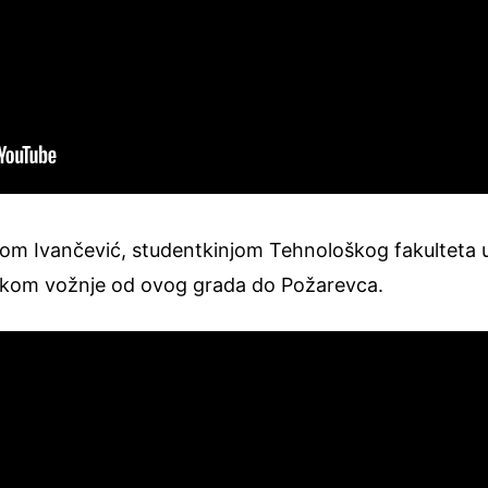
nom Ivančević, studentkinjom Tehnološkog fakulteta 
kom vožnje od ovog grada do Požarevca.