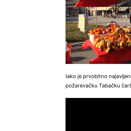
Iako je prvobitno najavljen
požarevačku Tabačku čaršij