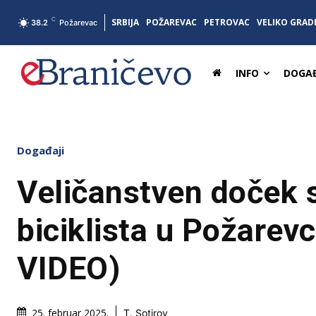
C
SRBIJA
POŽAREVAC
PETROVAC
VELIKO GRAD
38.2
Požarevac
INFO
DOGAĐ
Događaji
Veličanstven doček 
biciklista u Požarev
VIDEO)
25. februar 2025.
T. Sotirov