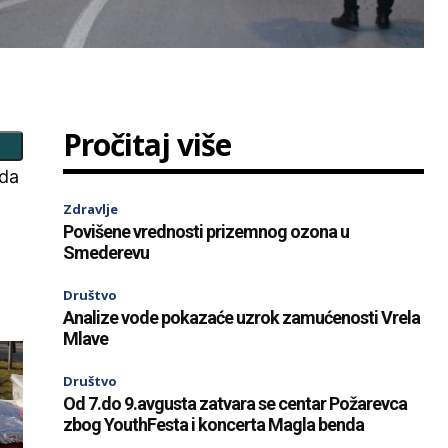
Pročitaj više
ada
Zdravlje
Povišene vrednosti prizemnog ozona u
Smederevu
Društvo
Analize vode pokazaće uzrok zamućenosti Vrela
Mlave
Društvo
Od 7.do 9.avgusta zatvara se centar Požarevca
zbog YouthFesta i koncerta Magla benda