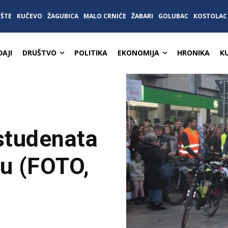
IŠTE
KUČEVO
ŽAGUBICA
MALO CRNIĆE
ŽABARI
GOLUBAC
KOSTOLAC
AJI
DRUŠTVO
POLITIKA
EKONOMIJA
HRONIKA
K
studenata
cu (FOTO,