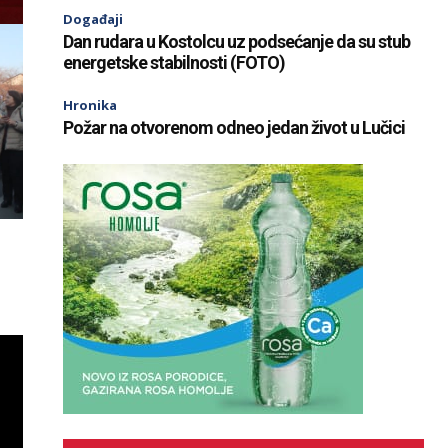
Događaji
Dan rudara u Kostolcu uz podsećanje da su stub
energetske stabilnosti (FOTO)
Hronika
Požar na otvorenom odneo jedan život u Lučici