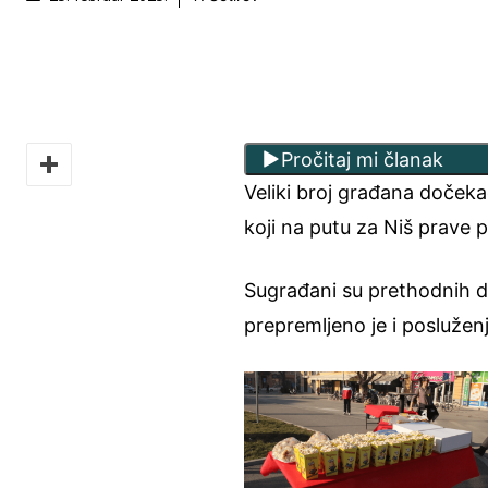
Pročitaj mi članak
Veliki broj građana dočeka
koji na putu za Niš prave 
Sugrađani su prethodnih d
prepremljeno je i posluženj