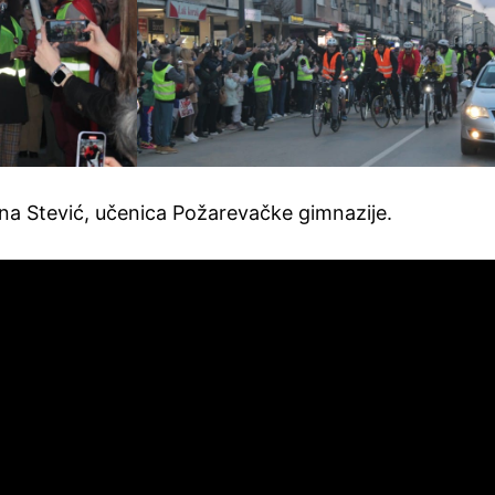
ana Stević, učenica Požarevačke gimnazije.