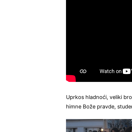
Uprkos hladnoći, veliki br
himne Bože pravde, student