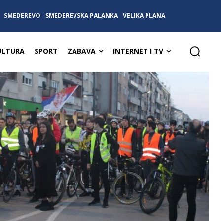
SMEDEREVO
SMEDEREVSKA PALANKA
VELIKA PLANA
ULTURA
SPORT
ZABAVA
INTERNET I TV