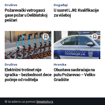
Društvo
Događaji
Požarevački vatrogasci
U susret LJKI: Kvalifikacije
gase požar u Deliblatskoj
za višeboj
peščari
Društvo
Hronika
Električni trotinet nije
Obustava saobraćaja na
igračka – bezbednost dece
putu Požarevac – Veliko
počinje od roditelja
Gradište
© Izrađeno uz pomoć
Simplicity.rs