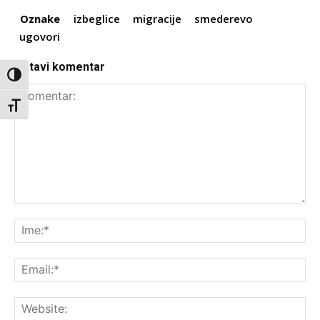
Oznake
izbeglice
migracije
smederevo
ugovori
Ostavi komentar
Toggle High Contrast
Toggle Font size
Komentar:
Ime
Ema
Web