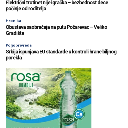
Električni trotinet nije igračka – bezbednost dece
počinje od roditelja
Hronika
Obustava saobraćaja na putu Požarevac – Veliko
Gradište
Poljoprivreda
Srbija ispunjava EU standarde u kontroli hrane biljnog
porekla