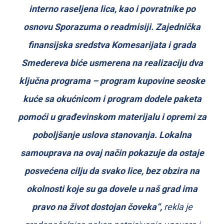
interno raseljena lica, kao i povratnike po
osnovu Sporazuma o readmisiji. Zajednička
finansijska sredstva Komesarijata i grada
Smedereva biće usmerena na realizaciju dva
ključna programa – program kupovine seoske
kuće sa okućnicom i program dodele paketa
pomoći u građevinskom materijalu i opremi za
poboljšanje uslova stanovanja. Lokalna
samouprava na ovaj način pokazuje da ostaje
posvećena cilju da svako lice, bez obzira na
okolnosti koje su ga dovele u naš grad ima
pravo na život dostojan čoveka“,
rekla je