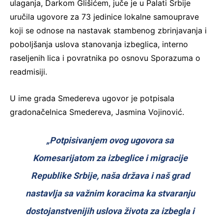
ulaganja, Darkom Glišićem, juče je u Palati Srbije
uručila ugovore za 73 jedinice lokalne samouprave
koji se odnose na nastavak stambenog zbrinjavanja i
poboljšanja uslova stanovanja izbeglica, interno
raseljenih lica i povratnika po osnovu Sporazuma o
readmisiji.
U ime grada Smedereva ugovor je potpisala
gradonačelnica Smedereva, Jasmina Vojinović.
„Potpisivanjem ovog ugovora sa
Komesarijatom za izbeglice i migracije
Republike Srbije, naša država i naš grad
nastavlja sa važnim koracima ka stvaranju
dostojanstvenijih uslova života za izbegla i