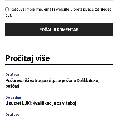
Sačuvaj moje ime, email i website u pretaživaču za sledeći
put.
Pročitaj više
Društvo
Požarevački vatrogasci gase požar u Deliblatskoj
peščari
Događaji
U susret LJKI: Kvalifikacije za višeboj
Društvo