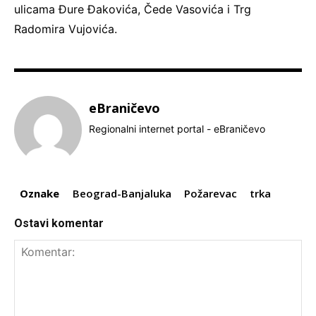
ulicama Đure Đakovića, Čede Vasovića i Trg
Radomira Vujovića.
eBraničevo
Regionalni internet portal - eBraničevo
Oznake
Beograd-Banjaluka
Požarevac
trka
Ostavi komentar