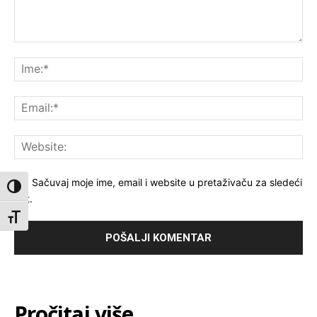
Komentar:
Ime
Ema
Web
Sačuvaj moje ime, email i website u pretaživaču za sledeći
Toggle High Contrast
put.
Toggle Font size
Pročitaj više