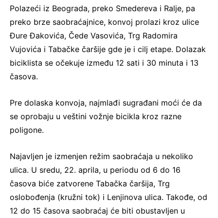
Polazeći iz Beograda, preko Smedereva i Ralje, pa
preko brze saobraćajnice, konvoj prolazi kroz ulice
Đure Đakovića, Čede Vasovića, Trg Radomira
Vujovića i Tabačke čaršije gde je i cilj etape. Dolazak
biciklista se očekuje između 12 sati i 30 minuta i 13
časova.
Pre dolaska konvoja, najmlađi sugrađani moći će da
se oprobaju u veštini vožnje bicikla kroz razne
poligone.
Najavljen je izmenjen režim saobraćaja u nekoliko
ulica. U sredu, 22. aprila, u periodu od 6 do 16
časova biće zatvorene Tabačka čaršija, Trg
oslobođenja (kružni tok) i Lenjinova ulica. Takođe, od
12 do 15 časova saobraćaj će biti obustavljen u