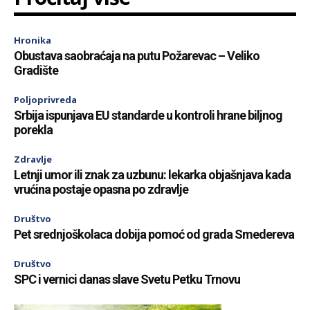
Hronika
Obustava saobraćaja na putu Požarevac – Veliko
Gradište
Poljoprivreda
Srbija ispunjava EU standarde u kontroli hrane biljnog
porekla
Zdravlje
Letnji umor ili znak za uzbunu: lekarka objašnjava kada
vrućina postaje opasna po zdravlje
Društvo
Pet srednjoškolaca dobija pomoć od grada Smedereva
Društvo
SPC i vernici danas slave Svetu Petku Trnovu