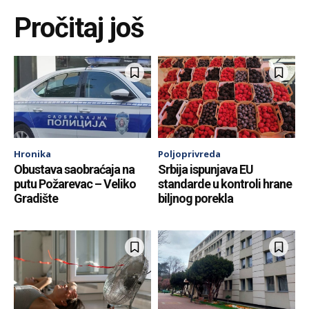
Pročitaj još
Hronika
Poljoprivreda
Obustava saobraćaja na
Srbija ispunjava EU
putu Požarevac – Veliko
standarde u kontroli hrane
Gradište
biljnog porekla