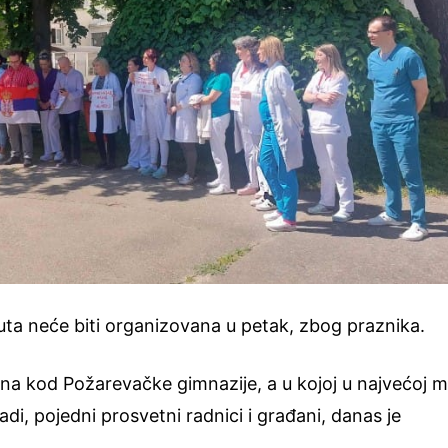
nuta neće biti organizovana u petak, zbog praznika.
šina kod Požarevačke gimnazije, a u kojoj u najvećoj m
di, pojedni prosvetni radnici i građani, danas je