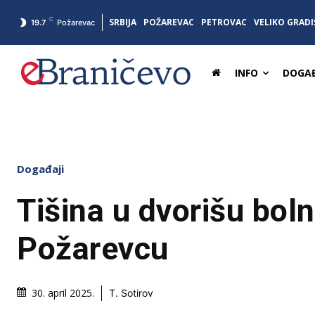
C
SRBIJA
POŽAREVAC
PETROVAC
VELIKO GRADI
19.7
Požarevac
INFO
DOGAĐ
Događaji
Tišina u dvorišu boln
Požarevcu
30. april 2025.
T. Sotirov