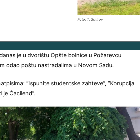
Foto: T. Sotirov
danas je u dvorištu Opšte bolnice u Požarevcu
om odao poštu nastradalima u Novom Sadu.
natpisima: “Ispunite studentske zahteve”, “Korupcija
 je Ćacilend”.