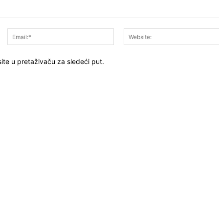
Ime:*
Email:*
ite u pretaživaču za sledeći put.