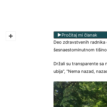
Pročitaj mi članak
Deo zdravstvenih radnika 
šesnaestominutnom tišin
Držali su transparente sa 
ubija”, “Nema nazad, nazad