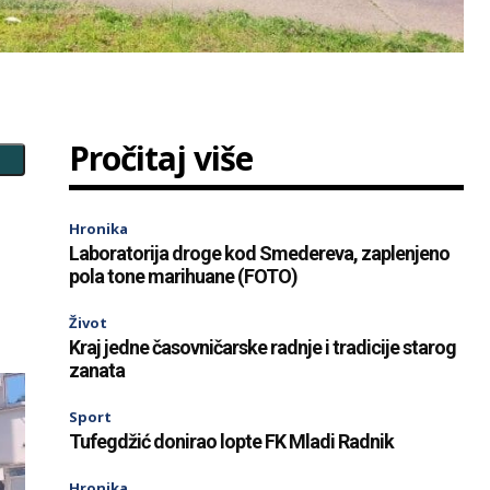
Pročitaj više
Hronika
Laboratorija droge kod Smedereva, zaplenjeno
pola tone marihuane (FOTO)
Život
Kraj jedne časovničarske radnje i tradicije starog
zanata
Sport
Tufegdžić donirao lopte FK Mladi Radnik
Hronika