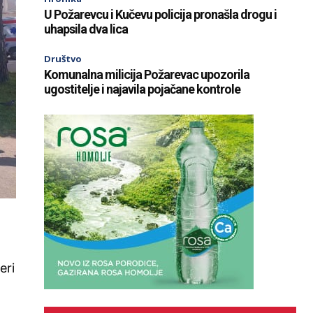
U Požarevcu i Kučevu policija pronašla drogu i
uhapsila dva lica
Društvo
Komunalna milicija Požarevac upozorila
ugostitelje i najavila pojačane kontrole
eri