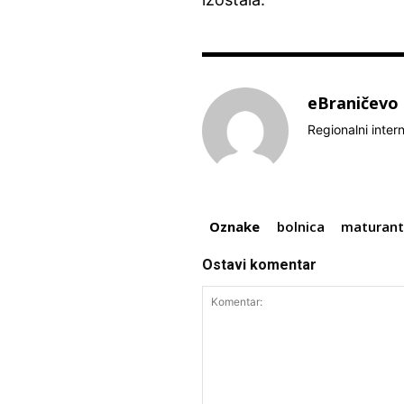
eBraničevo
Regionalni inter
Oznake
bolnica
maturant
Ostavi komentar