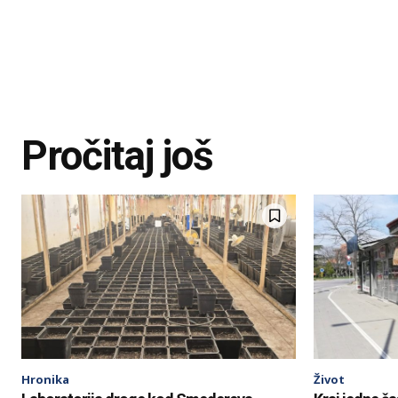
Pročitaj još
Hronika
Život