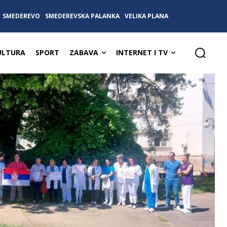
SMEDEREVO
SMEDEREVSKA PALANKA
VELIKA PLANA
ULTURA
SPORT
ZABAVA
INTERNET I TV