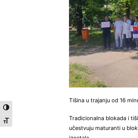
Tišina u trajanju od 16 mi
Toggle High Contrast
Tradicionalna blokada i ti
Toggle Font size
učestvuju maturanti u bloka
izostala.