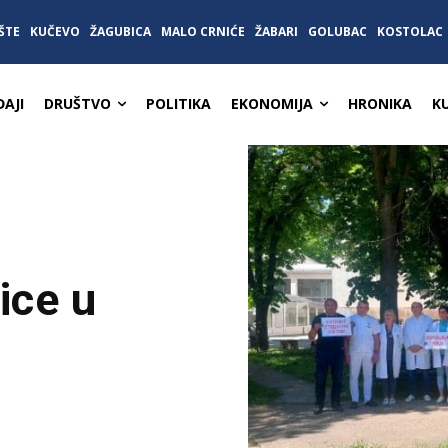
ŠTE
KUČEVO
ŽAGUBICA
MALO CRNIĆE
ŽABARI
GOLUBAC
KOSTOLAC
AJI
DRUŠTVO
POLITIKA
EKONOMIJA
HRONIKA
K
ice u