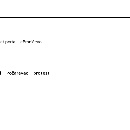
net portal - eBraničevo
i
Požarevac
protest