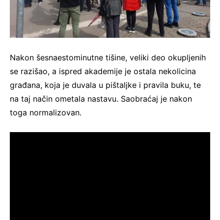
Nakon šesnaestominutne tišine, veliki deo okupljenih
se razišao, a ispred akademije je ostala nekolicina
građana, koja je duvala u pištaljke i pravila buku, te
na taj način ometala nastavu. Saobraćaj je nakon
toga normalizovan.