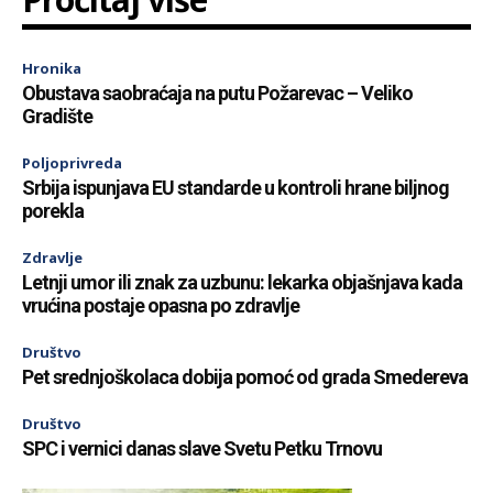
Hronika
Obustava saobraćaja na putu Požarevac – Veliko
Gradište
Poljoprivreda
Srbija ispunjava EU standarde u kontroli hrane biljnog
porekla
Zdravlje
Letnji umor ili znak za uzbunu: lekarka objašnjava kada
vrućina postaje opasna po zdravlje
Društvo
Pet srednjoškolaca dobija pomoć od grada Smedereva
Društvo
SPC i vernici danas slave Svetu Petku Trnovu