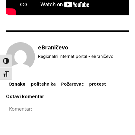
eBraničevo
Regionalni internet portal - eBraničevo
Toggle High Contrast
Toggle Font size
Oznake
politehnika
Požarevac
protest
Ostavi komentar