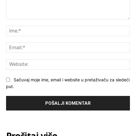
Komentar:
Ime
Ema
Web
Sačuvaj moje ime, email i website u pretaživaču za sledeći
put.
Pročitaj više