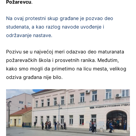
Požarevcu
.
Na ovaj protestni skup građane je pozvao deo
studenata, a kao razlog navode uvođenje i
održavanje nastave.
Pozivu se u najvećoj meri odazvao deo maturanata
požarevačkih škola i prosvetnih ranika. Međutim,
kako smo mogli da primetimo na licu mesta, velikog
odziva građana nije bilo.