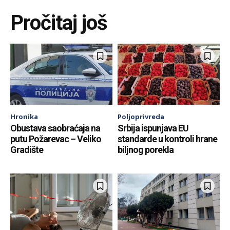
Pročitaj još
Hronika
Poljoprivreda
Obustava saobraćaja na
Srbija ispunjava EU
putu Požarevac – Veliko
standarde u kontroli hrane
Gradište
biljnog porekla