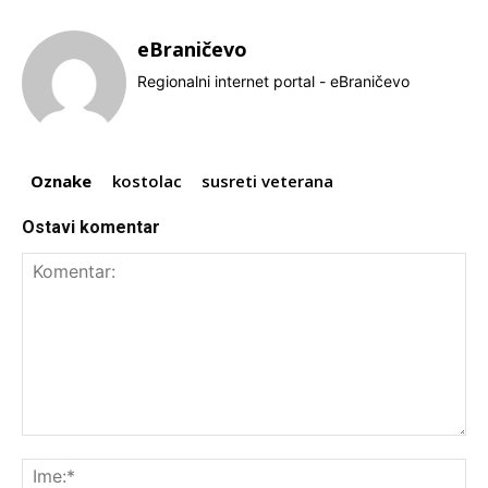
eBraničevo
Regionalni internet portal - eBraničevo
Oznake
kostolac
susreti veterana
Ostavi komentar
Komentar:
Ime