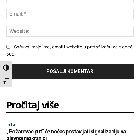
Ema
Web
Sačuvaj moje ime, email i website u pretaživaču za sledeći
put.
Toggle High Contrast
Toggle Font size
Pročitaj više
Info
„ Požarevac put“ će noćas postavljati signalizaciju na
glavnoj raskrsnici