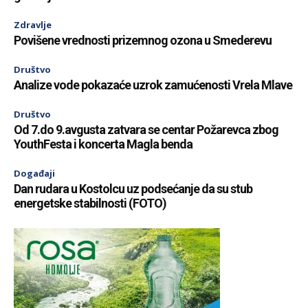
Zdravlje
Povišene vrednosti prizemnog ozona u Smederevu
Društvo
Analize vode pokazaće uzrok zamućenosti Vrela Mlave
Društvo
Od 7.do 9.avgusta zatvara se centar Požarevca zbog
YouthFesta i koncerta Magla benda
Događaji
Dan rudara u Kostolcu uz podsećanje da su stub
energetske stabilnosti (FOTO)