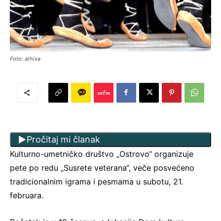
Foto: arhiva
Pročitaj mi članak
Kulturno-umetničko društvo „Ostrovo“ organizuje
pete po redu „Susrete veterana“, veče posvećeno
tradicionalnim igrama i pesmama u subotu, 21.
februara.