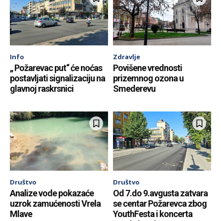
Info
Zdravlje
„ Požarevac put“ će noćas
Povišene vrednosti
postavljati signalizaciju na
prizemnog ozona u
glavnoj raskrsnici
Smederevu
Društvo
Društvo
Analize vode pokazaće
Od 7.do 9.avgusta zatvara
uzrok zamućenosti Vrela
se centar Požarevca zbog
Mlave
YouthFesta i koncerta